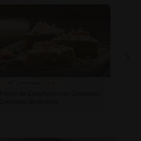
40'
Intermedio
50'
Pastel de Zanahoria con Glaseado
Quequ
Cremoso sin lactosa