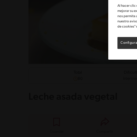
Al hacer clic
mejorar su e
nos permita 
nuestro avis
de cookies" 
Configura
Dificul
Total
Interme
80
Leche asada vegetal
Guardar
Compartir