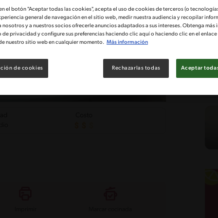
 en el botón "Aceptar todas las cookies", acepta el uso de cookies de terceros (o tecnologías
xperiencia general de navegación en el sitio web, medir nuestra audiencia y recopilar infor
a nosotros y a nuestros socios ofrecerle anuncios adaptados a sus intereses. Obtenga más 
o de privacidad y configure sus preferencias haciendo clic aquí o haciendo clic en el enlac
de nuestro sitio web en cualquier momento.
Más información
ción de cookies
Rechazarlas todas
Aceptar todas
tad
Costo
dio
Imprimir
Marcar cocinada