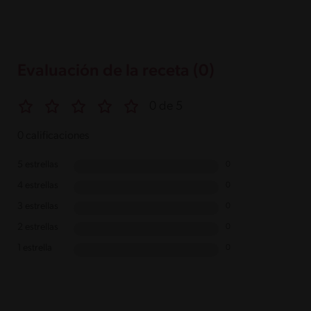
Evaluación de la receta (0)
0 de 5
0 calificaciones
5 estrellas
0
4 estrellas
0
3 estrellas
0
2 estrellas
0
1 estrella
0