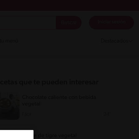
Iniciar sesión
 tu menú
Destacados
cetas que te pueden interesar
Chocolate caliente con bebida
vegetal
Fácil
24'
Leche de tigre vegetal