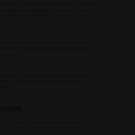
entes de ajo y las ramas de romero. Luego cocínalas
 deja que se dore y despegue sola. Cuando eso pase
ebe quedar levemente rígida (Dependiendo de tus
 la zanahoria en conjunto con la cebolla y cocina
a con los pimentones y vierte el vino blanco de
a la mitad.
berenjenas, cocina durante 3 minutos y agrega el
ta con pimienta y agrega la cucharada de
diato.
onadas
ion
Fácil
Porción de Verduras/Frutas