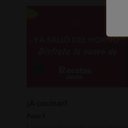
¡A cocinar!
Paso 1
1.
Calienta una grilla a fuego alto con aceite. Mientras, 