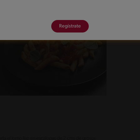
Regístrate
corta el lomo liso en escalopas de 2 cms de grosor.