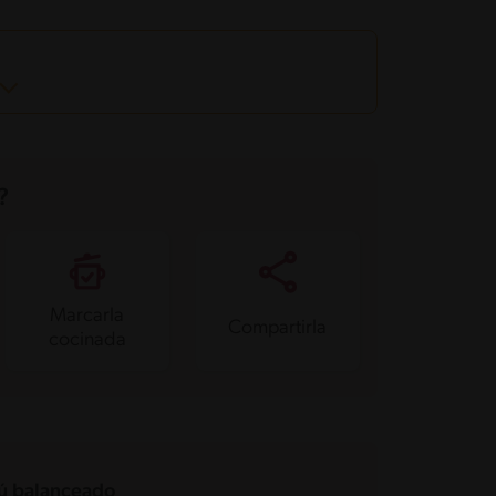
?
Marcarla
Compartirla
cocinada
 balanceado