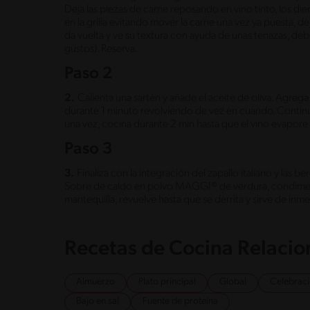
Deja las piezas de carne reposando en vino tinto, los di
en la grilla evitando mover la carne una vez ya puesta,
da vuelta y ve su textura con ayuda de unas tenazas, d
gustos). Reserva.
Paso 2
2.
Calienta una sartén y añade el aceite de oliva. Agrega
durante 1 minuto revolviendo de vez en cuando. Continu
una vez, cocina durante 2 min hasta que el vino evapore 
Paso 3
3.
Finaliza con la integración del zapallo italiano y las 
Sobre de caldo en polvo MAGGI® de verdura, condimen
mantequilla, revuelve hasta que se derrita y sirve de inme
Recetas de Cocina Relaci
Almuerzo
Plato principal
Global
Celebrac
Bajo en sal
Fuente de proteina