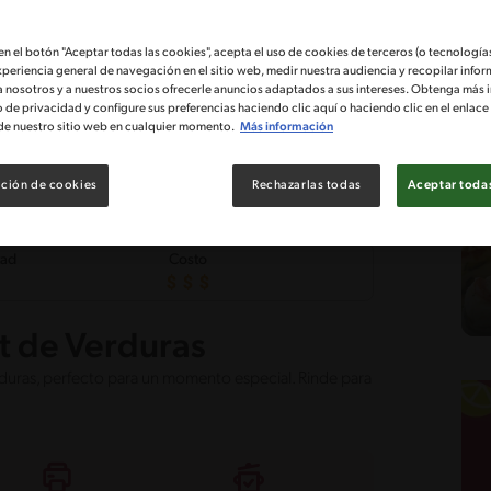
 en el botón "Aceptar todas las cookies", acepta el uso de cookies de terceros (o tecnologías
xperiencia general de navegación en el sitio web, medir nuestra audiencia y recopilar infor
a nosotros y a nuestros socios ofrecerle anuncios adaptados a sus intereses. Obtenga más 
o de privacidad y configure sus preferencias haciendo clic aquí o haciendo clic en el enlac
de nuestro sitio web en cualquier momento.
Más información
ción de cookies
Rechazarlas todas
Aceptar todas
tad
Costo
t de Verduras
duras, perfecto para un momento especial. Rinde para