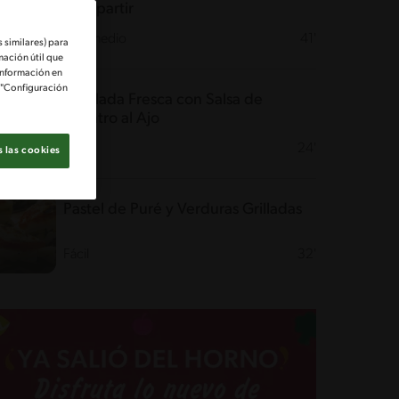
Compartir
Intermedio
41'
 similares) para
mación útil que
información en
e "Configuración
Ensalada Fresca con Salsa de
Cilantro al Ajo
Fácil
24'
 las cookies
Pastel de Puré y Verduras Grilladas
Fácil
32'