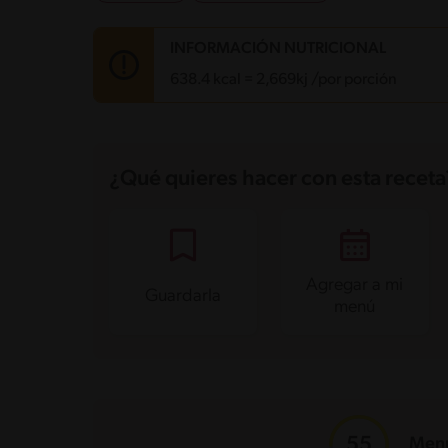
INFORMACIÓN NUTRICIONAL
638.4 kcal = 2,669kj /por porción
Carbohidratos
8.9 g
Energía
638.4 kcal
¿Qué quieres hacer con esta receta
Grasas
50.8 g
Fibra
3 g
Proteína
31.5 g
Grasas saturadas
2.3 g
Sodio
379.9 mg
Azúcares
4.9 g
Agregar a mi
Guardarla
menú
Menú