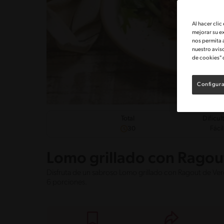
Al hacer clic
mejorar su e
nos permita 
nuestro avis
de cookies" 
Configura
Dificul
Total
Fácil
30
Lomo grillado con Ragou
Disfruta de un sabroso Lomo grillado con Ragout de Ver
6 porciones.