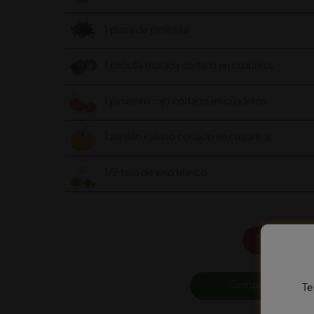
1 pizca de pimienta
1 cebolla morada cortada en cuadritos
1 pimiento rojo cortado en cuadritos
1 zapallo italiano cortado en cuadritos
1/2 taza de vino blanco
Cargar 
Compartir lista de
Te