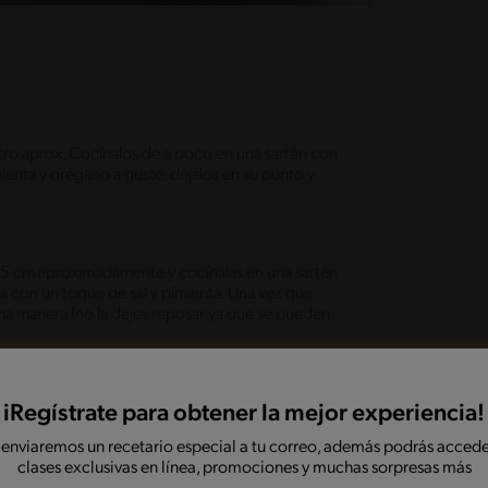
ro aprox. Cocínalos de a poco en una sartén con
ienta y orégano a gusto, déjalos en su punto y
e 0.5 cm aproximadamente y cocínalas en una sartén
 con un toque de sal y pimienta. Una vez que
ma manera (no la dejes reposar ya que se pueden
iRegístrate para obtener la mejor experiencia!
 italiano con láminas de carne y luego berenjenas
 con los ingredientes. Deja las torres sobre una
 enviaremos un recetario especial a tu correo, además podrás accede
en horno fuerte durante 8 a 10 minutos.
clases exclusivas en línea, promociones y muchas sorpresas más