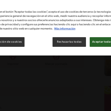
tad
Costo
dio
 en el botón "Aceptar todas las cookies", acepta el uso de cookies de terceros (o tecnologías
xperiencia general de navegación en el sitio web, medir nuestra audiencia y recopilar infor
a nosotros y a nuestros socios ofrecerle anuncios adaptados a sus intereses. Obtenga más 
litos y berenjenas
o de privacidad y configure sus preferencias haciendo clic aquí o haciendo clic en el enlac
de nuestro sitio web en cualquier momento.
Más información
eta de Timbales de Lomo con Zapallitos y Berenjenas
ción de cookies
Rechazarlas todas
Aceptar todas
Imprimir
Marcar cocinada
s