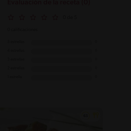
Evaluación de la receta (0)
0 de 5
0 calificaciones
5 estrellas
0
4 estrellas
0
3 estrellas
0
2 estrellas
0
1 estrella
0