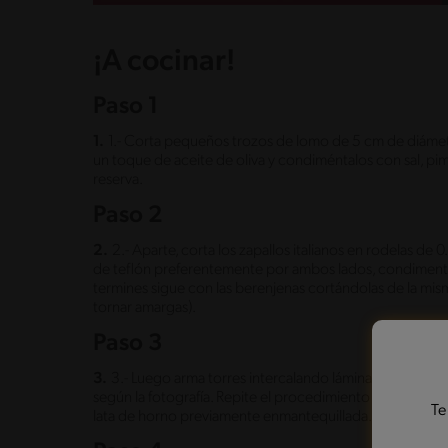
¡A cocinar!
Paso 1
1.
1.- Corta pequeños trozos de lomo de 5 cm de diámet
un toque de aceite de oliva y condiméntalos con sal, pim
reserva.
Paso 2
2.
2.- Aparte, corta los zapallos italianos en rodelas d
de teflón preferentemente por ambos lados, condimenta
termines sigue con las berenjenas cortándolas de la mis
tornar amargas).
Paso 3
3.
3.- Luego arma torres intercalando láminas de zapallo
según la fotografía. Repite el procedimiento hasta acabar
Te
lata de horno previamente enmantequillada. Caliéntalas 