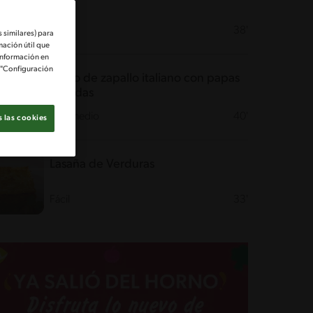
Fácil
38'
 similares) para
mación útil que
información en
e "Configuración
Guiso de zapallo italiano con papas
doradas
Intermedio
40'
 las cookies
Lasaña de Verduras
Fácil
33'