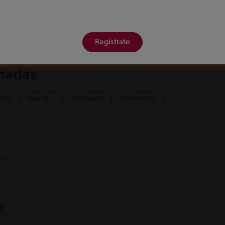
as indicaciones del envase, una vez listos los
én preparada. Acompaña con papas duquesas y la
Regístrate
onadas
adre
Para dos
Año Nuevo
Celebracion
?