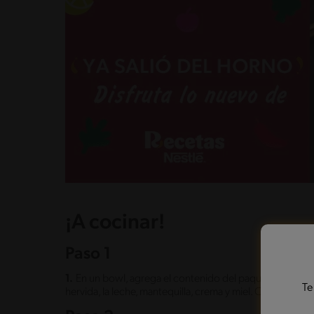
¡A cocinar!
Paso 1
1.
En un bowl, agrega el contenido del paquete de pur
Te
hervida, la leche, mantequilla, crema y miel. Condimenta 