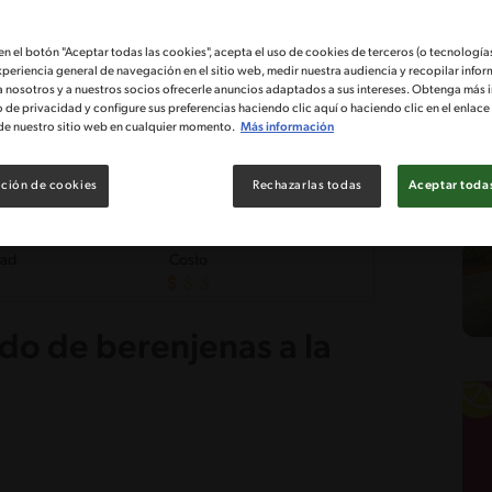
 en el botón "Aceptar todas las cookies", acepta el uso de cookies de terceros (o tecnologías
xperiencia general de navegación en el sitio web, medir nuestra audiencia y recopilar infor
a nosotros y a nuestros socios ofrecerle anuncios adaptados a sus intereses. Obtenga más 
o de privacidad y configure sus preferencias haciendo clic aquí o haciendo clic en el enlac
de nuestro sitio web en cualquier momento.
Más información
ción de cookies
Rechazarlas todas
Aceptar todas
tad
Costo
o de berenjenas a la