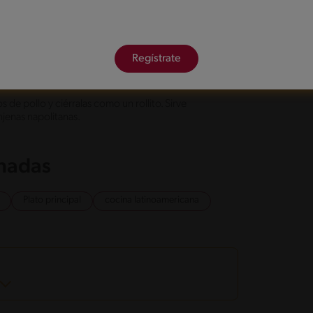
 una cda de aceite de oliva y dora las berenjenas
ga de pollo deshuesada cortada en cubos y agrega
Regístrate
 de pollo y ciérralas como un rollito. Sirve
jenas napolitanas.
onadas
Plato principal
cocina latinoamericana