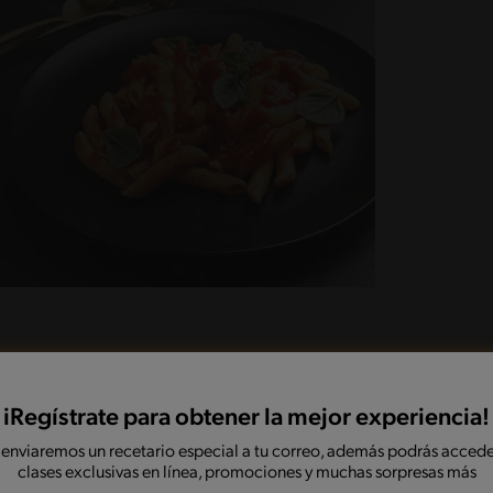
iRegístrate para obtener la mejor experiencia!
é de papas MAGGI®, agrega el agua recién
 enviaremos un recetario especial a tu correo, además podrás accede
con sal y pimienta. Reserva.
clases exclusivas en línea, promociones y muchas sorpresas más