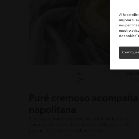
Al hacer clic
mejorar su e
nos permita 
nuestro avis
de cookies" 
Configura
Dificul
Total
Fácil
28
Puré cremoso acompañad
napolitana
Puré suave, cremoso esponjoso, potenciado por la
textura y sabor de las berenjenas napolitanas; ideales
para un plato completo y lleno de sabor.