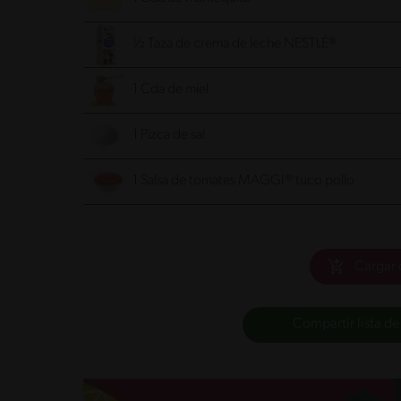
½ Taza de crema de leche NESTLÉ®
1 Cda de miel
1 Pizca de sal
1 Salsa de tomates MAGGI® tuco pollo
Cargar 
Compartir lista de