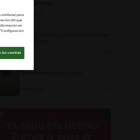
y espárragos
Intermedio
55'
 similares) para
mación útil que
información en
e "Configuración
Puré Cochayuyo, Avellanas y Aceite
de Cilantro
Fácil
30'
 las cookies
Pastel de Papas al Perejil
Intermedio
60'