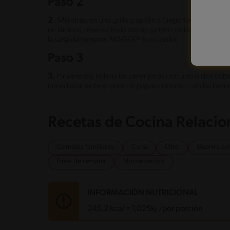
Paso 2
2.
Mientras, en una grilla o sartén a fuego fuerte, agrega
en láminas, reserva. En la misma sartén cocina la pechu
la salsa de tomates MAGGI® tuco pollo.
Paso 3
3.
Finalmente, rellena las berenjenas con uno o dos cubos
inmediatamente el puré de papas cremoso con las beren
Recetas de Cocina Relaci
Comidas familiares
Cena
Otro
Guarnición
Fines de semana
Noche de cita
INFORMACIÓN NUTRICIONAL
245.2 kcal = 1,025kj /por porción