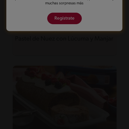
muchas sorpresas más
Regístrate
45'
Intermedio
Pastel de Nuez con Lúcuma y Manjar