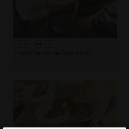
20'
Fácil
Postre batido de Cola Mono