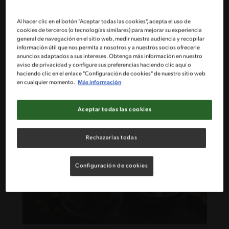
Al hacer clic en el botón "Aceptar todas las cookies", acepta el uso de
cookies de terceros (o tecnologías similares) para mejorar su experiencia
general de navegación en el sitio web, medir nuestra audiencia y recopilar
35'
Desafiante
información útil que nos permita a nosotros y a nuestros socios ofrecerle
Jugo de Piña y Maracuyá
anuncios adaptados a sus intereses. Obtenga más información en nuestro
aviso de privacidad y configure sus preferencias haciendo clic aquí o
haciendo clic en el enlace "Configuración de cookies" de nuestro sitio web
en cualquier momento.
Más información
Aceptar todas las cookies
Rechazarlas todas
Configuración de cookies