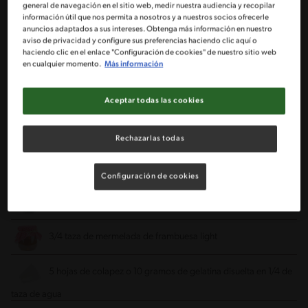
general de navegación en el sitio web, medir nuestra audiencia y recopilar
Ingredientes
información útil que nos permita a nosotros y a nuestros socios ofrecerle
anuncios adaptados a sus intereses. Obtenga más información en nuestro
aviso de privacidad y configure sus preferencias haciendo clic aquí o
Porciones: 24
haciendo clic en el enlace "Configuración de cookies" de nuestro sitio web
en cualquier momento.
Más información
6 paquetes de gallletas MOROCHA® de 60 g
Aceptar todas las cookies
80 Gramos Mantequilla
Rechazarlas todas
1 tarro de leche condensada NESTLÉ® light
Configuración de cookies
150 Gramos Queso Crema Bajo En Grasa
3/4 taza de mermelada de frambuesa light
5 hojas de colapez o 10 gramos de gelatina disuelta en 1/4 de
taza de agua