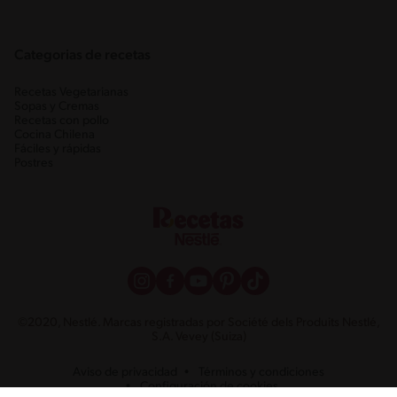
Categorias de recetas
Recetas Vegetarianas
Sopas y Cremas
Recetas con pollo
Cocina Chilena
Fáciles y rápidas
Postres
©2020, Nestlé. Marcas registradas por Société dels Produits Nestlé,
S.A. Vevey (Suiza)
Aviso de privacidad
Términos y condiciones
Configuración de cookies