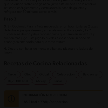
Derrite en microondas por 30 segundos y mezcla bien, procura
que no quede rastros de gelatina. junta esta mezcla con la anterior
batiendo enérgicamente y vierte sobre la base de galletas y
refrigera por 30 minutos aprox o más.
Paso 3
3.
3.- Opcional: Para la fruta macerada, en un bowl junta las 2 tazas
de frutos rojos que desees y agregale azúcar flor a gusto, 1 a 2
cucharadas de ron y deja reposar hasta que cambien su textura y
suelten más jugo. Este jugo lo puedes espesar con un poco de
chuño y calentándolo para que tome textura.
4.
Decora con hojas de menta o albahaca picada y ralladura de
limón.
Recetas de Cocina Relacionadas
Tarde
Otro
Global
Celebracion
Bajo en sal
Bajo 300 Kcal
Mckay
Tartas
INFORMACIÓN NUTRICIONAL
185.7 kcal = 778kj /por porción