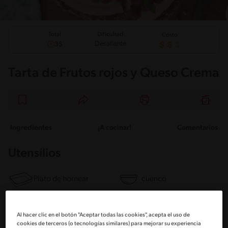
Total
Dificultad
Costo
Desafiante
35
Tarta de Frutos rojos y Queso Crema
Ingredientes
¡A cocinar!
Comentarios
Utensílios
Plato de hornear
cuenco
Cuchara
Al hacer clic en el botón "Aceptar todas las cookies", acepta el uso de
cookies de terceros (o tecnologías similares) para mejorar su experiencia