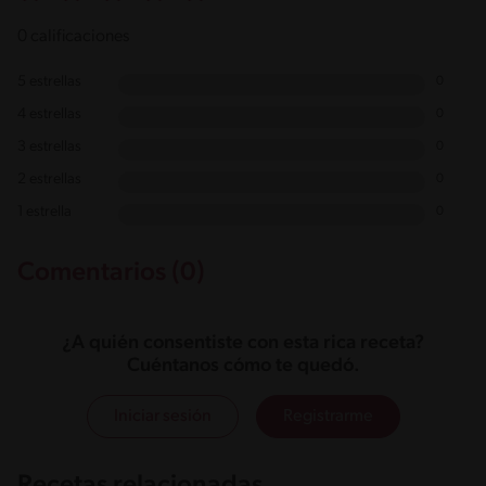
0 calificaciones
5 estrellas
0
4 estrellas
0
3 estrellas
0
2 estrellas
0
1 estrella
0
Comentarios (0)
¿A quién consentiste con esta rica receta?
Cuéntanos cómo te quedó.
Iniciar sesión
Registrarme
Recetas relacionadas