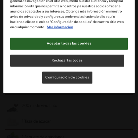
1 Paquete de Galletas de Vino McKAY® molidas
general de navegación en el sitio web, medir nuestra audiencia y recopilar
información útil que nos permita a nosotros y a nuestros socios ofrecerle
anuncios adaptados a sus intereses. Obtenga más información en nuestro
2 Cucharadas de mantequilla derretida
aviso de privacidad y configure sus preferencias haciendo clic aquí o
haciendo clic en el enlace "Configuración de cookies" de nuestro sitio web
en cualquier momento.
Más información
1 Queso crema
Aceptar todas las cookies
1 Leche Condensada NESTLÉ®
Rechazarlas todas
2 Cajitas de Crema NESTLÉ®
Configuración de cookies
8 Láminas de colapez 16 gr de gelatina sin sabor
Gelee de vino tinto:
700 ml de vino tinto
1 Taza de azúcar
1 Paquete de arándanos