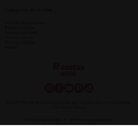
Categorias de recetas
Recetas Vegetarianas
Sopas y Cremas
Recetas con pollo
Cocina Chilena
Fáciles y rápidas
Postres
©2020, Nestlé. Marcas registradas por Société dels Produits Nestlé,
S.A. Vevey (Suiza)
Aviso de privacidad
Términos y condiciones
Configuración de cookies