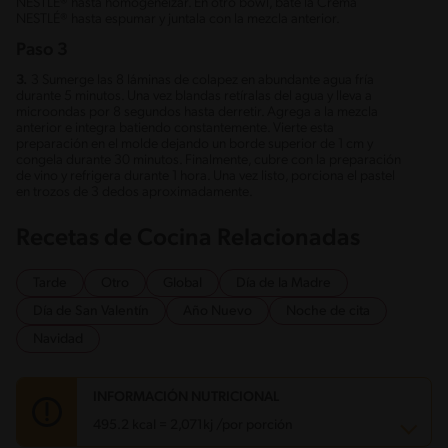
NESTLÉ® hasta homogeneizar. En otro bowl, bate la Crema
NESTLÉ® hasta espumar y juntala con la mezcla anterior.
Paso 3
3.
3 Sumerge las 8 láminas de colapez en abundante agua fría
durante 5 minutos. Una vez blandas retíralas del agua y lleva a
microondas por 8 segundos hasta derretir. Agrega a la mezcla
anterior e integra batiendo constantemente. Vierte esta
preparación en el molde dejando un borde superior de 1 cm y
congela durante 30 minutos. Finalmente, cubre con la preparación
de vino y refrigera durante 1 hora. Una vez listo, porciona el pastel
en trozos de 3 dedos aproximadamente.
Recetas de Cocina Relacionadas
Tarde
Otro
Global
Día de la Madre
Día de San Valentín
Año Nuevo
Noche de cita
Navidad
INFORMACIÓN NUTRICIONAL
495.2 kcal = 2,071kj /por porción