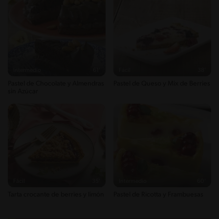
Intermedio
61'
Fácil
38'
Pastel de Chocolate y Almendras
Pastel de Queso y Mix de Berries
sin Azúcar
Fácil
35'
Intermedio
60'
Tarta crocante de berries y limón
Pastel de Ricotta y Frambuesas