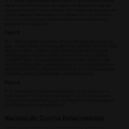
2.
2.- Luego, separa pequeños montoncitos y con la palma de tus
manos levemente humedecidas dale forma de huevitos. Una vez
listo y acaba toda la mezcla; pásalo uno a uno por harina, luego por
el huevo batido y finalmente por pan rallado. Cocínalos en horno
con un toque de aceite o bien, en aceite hondo hasta dorarlos
levemente y cocerlos bien.
Paso 3
3.
3.- Para las verduras, calienta un toque de aceite de oliva en un
wok o sartén hondo y saltea las zanahorias durante 2 minutos hasta
dejarlas al dente, continua con el pimentón morrón y el brócoli,
agrega un poco de agua caliente para humedecer y avanzar la
cocción. Finaliza con los champiñones y zapallos italiano; saltea
durante 1 minutos más y condimenta con un ¼ cucharadita de sal y
un toque de pimienta. Si sientes las verduras muy al dente continúa
salteando y agregando pequeñas cantidades de agua.
Paso 4
4.
4.- En un plato, dispone las verduras por todos lados y en la
superficie acomoda los huevitos de puré listos. También puedes
decorar con hojas de berros para asemejar un jardín y acompañar
con alguna salsa a base de yoghurt.
Recetas de Cocina Relacionadas