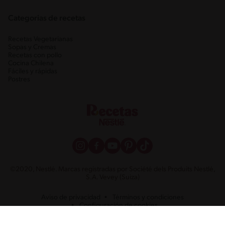
Categorias de recetas
Recetas Vegetarianas
Sopas y Cremas
Recetas con pollo
Cocina Chilena
Fáciles y rápidas
Postres
©2020, Nestlé. Marcas registradas por Société dels Produits Nestlé,
S.A. Vevey (Suiza)
Aviso de privacidad
Términos y condiciones
Configuración de cookies