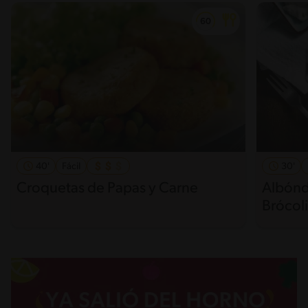
40'
Fácil
30'
Croquetas de Papas y Carne
Albónd
Brócol