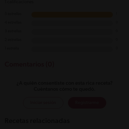
1 calificaciones
5 estrellas
1
4 estrellas
0
3 estrellas
0
2 estrellas
0
1 estrella
0
Comentarios (0)
¿A quién consentiste con esta rica receta?
Cuéntanos cómo te quedó.
Iniciar sesión
Registrarme
Recetas relacionadas