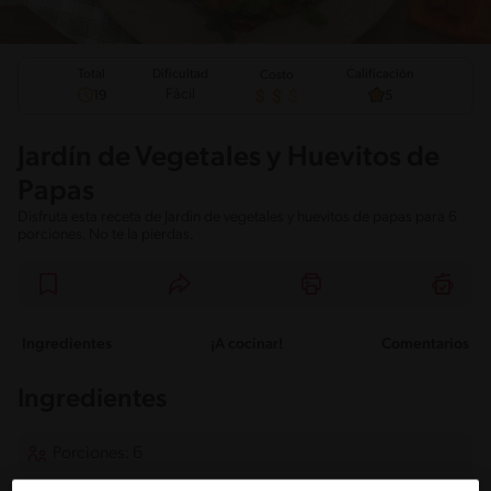
Total
Calificación
Dificultad
Costo
Fácil
19
5
Jardín de Vegetales y Huevitos de
Papas
Disfruta esta receta de Jardin de vegetales y huevitos de papas para 6
porciones. No te la pierdas.
Ingredientes
¡A cocinar!
Comentarios
Ingredientes
Porciones: 6