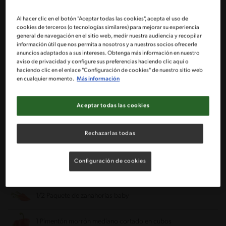
1 Paquete de puré de papas MAGGI® de 125 g
Al hacer clic en el botón "Aceptar todas las cookies", acepta el uso de
cookies de terceros (o tecnologías similares) para mejorar su experiencia
general de navegación en el sitio web, medir nuestra audiencia y recopilar
250 ml de leche semidescremada
información útil que nos permita a nosotros y a nuestros socios ofrecerle
anuncios adaptados a sus intereses. Obtenga más información en nuestro
aviso de privacidad y configure sus preferencias haciendo clic aquí o
2 Cucharaditas de mantequilla
haciendo clic en el enlace "Configuración de cookies" de nuestro sitio web
en cualquier momento.
Más información
2 Yemas de huevo
Aceptar todas las cookies
1/2 Taza de harina
Rechazarlas todas
2 Huevos enteros y batidos
Configuración de cookies
3/4 Taza de pan rallado
1/2 Paquete de zanahorias baby
1 Pimentón morrón mediano cortado en cubos