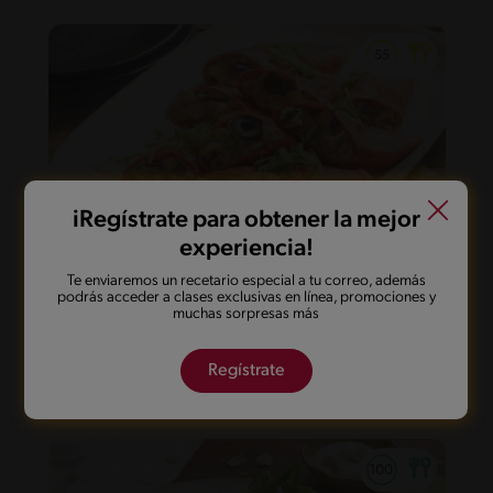
iRegístrate para obtener la mejor
experiencia!
Te enviaremos un recetario especial a tu correo, además
podrás acceder a clases exclusivas en línea, promociones y
35'
Desafiante
muchas sorpresas más
Panqueques de pimiento con crema
de verduras y jamón
Regístrate