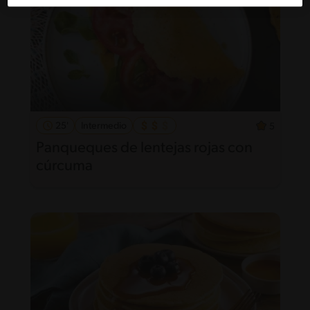
25'
Intermedio
5
Panqueques de lentejas rojas con
cúrcuma