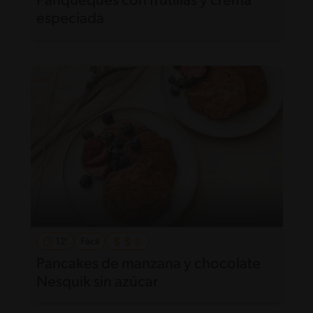
Panqueques con frutillas y crema
especiada
12'
Fácil
Pancakes de manzana y chocolate
Nesquik sin azúcar