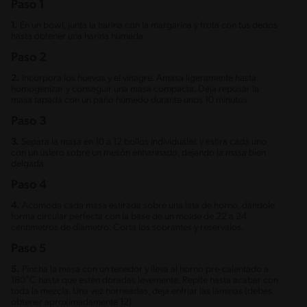
Paso 1
1.
En un bowl, junta la harina con la margarina y frota con tus dedos
hasta obtener una harina húmeda.
Paso 2
2.
Incorpora los huevos y el vinagre. Amasa ligeramente hasta
homogenizar y conseguir una masa compacta. Deja reposar la
masa tapada con un paño húmedo durante unos 10 minutos.
Paso 3
3.
Separa la masa en 10 a 12 bollos individuales y estira cada uno
con un uslero sobre un mesón enharinado, dejando la masa bien
delgada.
Paso 4
4.
Acomoda cada masa estirada sobre una lata de horno, dándole
forma circular perfecta con la base de un molde de 22 a 24
centímetros de diámetro. Corta los sobrantes y resérvalos.
Paso 5
5.
Pincha la masa con un tenedor y lleva al horno pre-calentado a
180°C hasta que estén doradas levemente. Repite hasta acabar con
toda la mezcla. Una vez horneadas, deja enfriar las láminas (debes
obtener aproximadamente 12).