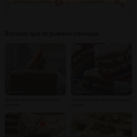
Marcarla cocinada
Compartirla
Recetas que te pueden interesar
Desafiante
55'
Desafiante
56'
Torta de Chocolate Cremoso y
Torta sin azúcar con frambuesas
Chantilly
y cacao