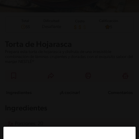
Total
Calificación
Dificultad
Costo
Desafiante
55
5
Torta de Hojarasca
Prepara esta torta de hojarasca y disfruta de una irresistible
combinación de láminas crujientes y doradas con el exquisito sabor del
manjar NESTLÉ®
Ingredientes
¡A cocinar!
Comentarios
Ingredientes
Porciones: 20