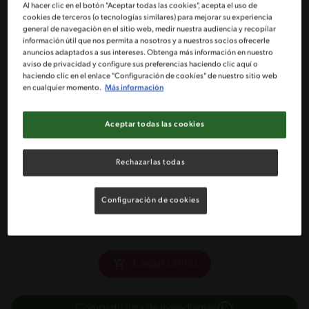
Al hacer clic en el botón "Aceptar todas las cookies", acepta el uso de
4 Tazas de harina sin polvos
cookies de terceros (o tecnologías similares) para mejorar su experiencia
general de navegación en el sitio web, medir nuestra audiencia y recopilar
información útil que nos permita a nosotros y a nuestros socios ofrecerle
5 Huevos
anuncios adaptados a sus intereses. Obtenga más información en nuestro
aviso de privacidad y configure sus preferencias haciendo clic aquí o
haciendo clic en el enlace "Configuración de cookies" de nuestro sitio web
100 gr de mantequilla o margarina
en cualquier momento.
Más información
3 Cdas de vinagre
Aceptar todas las cookies
1 Kg de manjar tradicional NESTLÉ® ¡Para rellenar y decorar,
Rechazarlas todas
usa el manjar tradicional!
Frutos secos para decorar
Configuración de cookies
Cargar carrito
Compartir lista de ingredientes