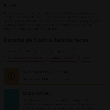
Paso 6
6.
Coloca un disco sobre un plato o molde de torta y rellena con
manjar tradicional NESTLÉ®. Presiona cada hojarasca para que
quede bien pegada. Repite con el resto de las masas, refrigera unos
minutos, cubre con manjar y decora con frutos secos. Sirve en
trozos de 2 dedos de grosor y disfruta.
Recetas de Cocina Relacionadas
Cena
Otro
Local
Bajo en sal
desafiantes con manjar
Tortas y Pasteles
Torta
INFORMACIÓN NUTRICIONAL
333 kcal = 1,393kj /por porción
DALE TU TOQUE...
Carbohidratos
47.3 g
Energía
333 kcal
Para darle un sabor más intenso. Puedes añadir
Grasas
12.2 g
ralladura de naranja o limón a la masa. Además de
Fibra
1 g
agregar otras capas de relleno con mermeladas o