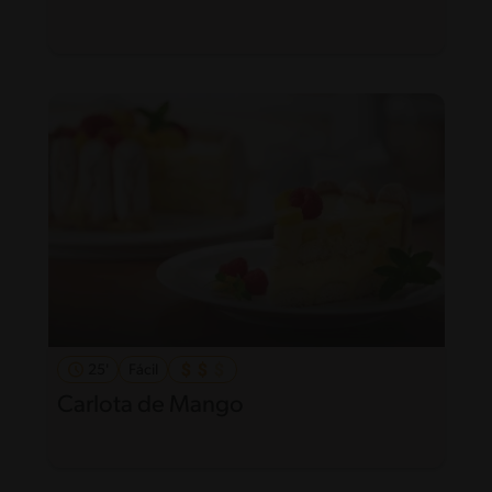
25'
Fácil
Carlota de Mango