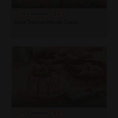
55'
Desafiante
Torta Tres Leches de Coco
75'
Desafiante