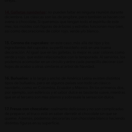
orejas.
14. Galletas navideñas
:
no pueden faltar en ninguna reunión durante
diciembre. Las clásicas son las de jengibre, pero también se hacen con
avena o chocolate. Si queremos que tengan todo el espíritu de este
mes, los moldes con figuras de árboles y estrellas funcionan muy bien,
así como decoraciones de color rojo, verde y/o blanco.
15. Corona de cupcakes:
en este caso, más allá del tipo y los
ingredientes del cupcake, su perfil navideño está en una buena
decoración. Al igual que en las galletas, lo mejor es usar colores como
verde y rojo, que están relacionados con la temporada. Al servirlos, los
podemos acomodar en un círculo y entre cada panecillo decorar con
hojas de acebo u otras similares al árbol de Navidad.
16. Buñuelos:
a lo largo y ancho de América Latina existen distintos
tipos de buñuelos, pero en algunos países son todo un clásico
navideño, como en Colombia, Ecuador y México. En los primeros dos,
por ejemplo, son esféricos y el sabor dulce es bastante suave, mientras
que en el tercero son más planos y sobresale la sensación dulce.
17. Fresas con chocolate:
realmente deliciosas y no son complicadas
de preparar, el truco está en saber derretir el chocolate sin que se
queme. Además, podemos decorarlas con chocolate blanco haciendo
distintas figuras en su superficie.