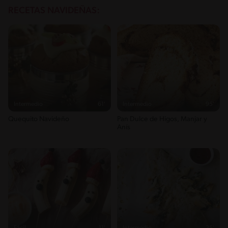
RECETAS NAVIDEÑAS:
Intermedio
61'
Intermedio
95'
Quequito Navideño
Pan Dulce de Higos, Manjar y
Anís