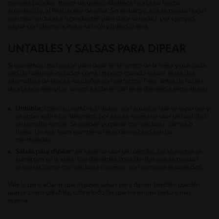
tomates picados, trozos de queso, albahaca (o alguna hierba
aromática) y, al final, aceite de oliva. Sin embargo, acá se pueden jugar
con más verduras e ingredientes para darle variedad, por ejemplo,
papas con champiñones o salmón y queso crema.
UNTABLES Y SALSAS PARA DIPEAR
Si queremos una opción para dejar en el centro de la mesa y que cada
uno de nuestros invitados coma un poco cuando quiere, estas dos
alternativas de snacks navideños son perfectos. Pero, antes de hablar
de algunos ejemplos, vamos a aclarar cuál es la diferencia entre ambas.
Untable:
como su nombre lo indica, son aquellos que se esparcen y
se untan sobre los alimentos, por eso es necesario usar un cuchillo o
un utensilio similar. Se pueden preparar con verduras, carnes o
frutas. Un muy buen ejemplo en este último caso son las
mermeladas.
Salsas para dipear:
en lugar de usar un utensilio, los alimentos se
sumergen en la salsa. Los diferentes tipos de dips que se pueden
preparar, como con verduras o quesos, son ejemplos estupendos.
Vale la pena aclarar que algunas salsas para dipear también pueden
usarse como untables, sobre todo las que tienen una textura más
espesa.