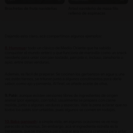
Fácil
11'
Intermedio
35'
Brochetas de fruta navideñas
Árbol navideño de masa filo
relleno de espinacas
Dejando esto claro, acá compartimos algunos ejemplos:
8. Hummus
:
todo un clásico de Medio Oriente que ha sabido
conquistar el mundo entero y que funciona de maravilla como un snack
navideño para untar con pan tostado, pan pita o, incluso, zanahoria o
apio, entre otras verduras.
Además, es fácil de preparar. Se cocinan los garbanzos en agua y, una
vez estén tiernos, se trituran junto a algunos condimentos para darle
sabor, como ajo y pimienta. Al final, se añade aceite de oliva.
9. Paté:
aunque existen versiones libres de ingredientes de origen
animal (por ejemplo, con tofu), usualmente se prepara con carne
molida, junto a algunas verduras y especias. Vale la pena aclarar que no
todos los patés son untables, pues algunos se comen en rodajas.
10. Baba ganoush
:
a simple vista, en algunas ocasiones se ve muy
parecido al hummus. Sin embargo, acá el ingrediente estrella es la
berenjena, que se machaca para lograr esa textura cremosa para untar.