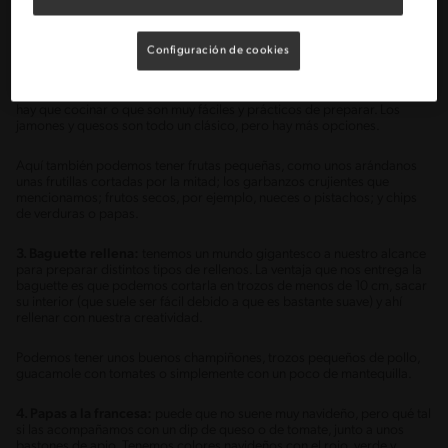
con todo tipo de sabores, pues antes de cocinarlos los podemos
sazonar con nuestras especias y salsas preferidas con toques ácidos,
picantes, entre otros.
Configuración de cookies
2. Tabla de snacks:
esta idea es genial para llenar una bandeja con
cantidades pequeñas de distintos alimentos sencillos, aquellos que no
hay que cocinar o que son muy fáciles y prácticos de preparar. Los
jamones y quesos son todo un clásico, pero hay más opciones.
Aquí también podemos tener frutas pequeñas, como unos arándanos
unas frutillas cortadas por la mitad; los garbanzos crujientes que
mencionamos; frutos secos, por ejemplo, nueces o pistachos; y chips
de verduras o papas.
3. Baguette rellena:
tenemos un mundo gigantesco a nuestro alcance
para preparar distintos tipos de rellenos. La ventaja que nos entrega la
baguette es que podemos cortarla en trozos de menos de 10 cm, sacar
su interior (que suele ser fácil debido a que es bastante suave) y ahí
rellenar con nuestra creatividad.
Podemos tener unos buenos champiñones, trozos pequeños de pollo,
guacamole con tomates o simplemente con un poco de mantequilla.
4. Papas a la francesa:
puede que no suene muy navideño, pero qué tal
si las acompañamos con un dip de queso o de tomate, junto a unos
bastones de apio. Tenemos colores navideños con el rojo, verde y