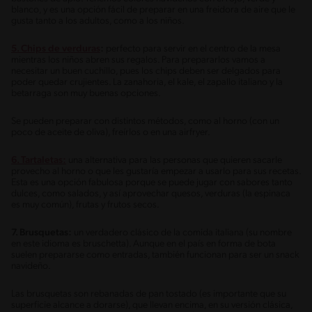
blanco, y es una opción fácil de preparar en una freidora de aire que le
gusta tanto a los adultos, como a los niños.
5. Chips de verduras
:
perfecto para servir en el centro de la mesa
mientras los niños abren sus regalos. Para prepararlos vamos a
necesitar un buen cuchillo, pues los chips deben ser delgados para
poder quedar crujientes. La zanahoria, el kale, el zapallo italiano y la
betarraga son muy buenas opciones.
Se pueden preparar con distintos métodos, como al horno (con un
poco de aceite de oliva), freírlos o en una airfryer.
6. Tartaletas:
una alternativa para las personas que quieren sacarle
provecho al horno o que les gustaría empezar a usarlo para sus recetas.
Esta es una opción fabulosa porque se puede jugar con sabores tanto
dulces, como salados, y así aprovechar quesos, verduras (la espinaca
es muy común), frutas y frutos secos.
7. Brusquetas:
un verdadero clásico de la comida italiana (su nombre
en este idioma es bruschetta). Aunque en el país en forma de bota
suelen prepararse como entradas, también funcionan para ser un snack
navideño.
Las brusquetas son rebanadas de pan tostado (es importante que su
superficie alcance a dorarse), que llevan encima, en su versión clásica,