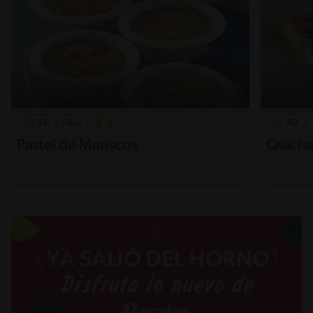
35'
Fácil
40'
Pastel de Mariscos
Quiche