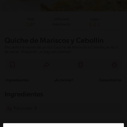
Total
Dificultad
Costo
Intermedio
37
Quiche de Mariscos y Cebollín
Encuentra la receta de un rico Quiche de Mariscos y Cebollín, es fácil
de hacer. ¡Prepáralo, es bajo en calorías!
Ingredientes
¡A cocinar!
Comentarios
Ingredientes
Porciones: 8