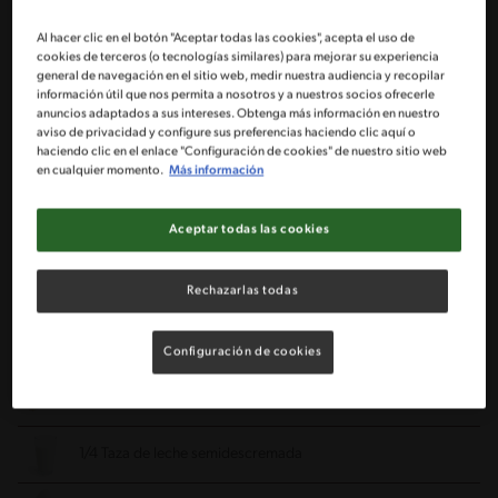
1/2 Taza aprox. de leche semidescremada
Al hacer clic en el botón "Aceptar todas las cookies", acepta el uso de
2 Huevos enteros
cookies de terceros (o tecnologías similares) para mejorar su experiencia
general de navegación en el sitio web, medir nuestra audiencia y recopilar
información útil que nos permita a nosotros y a nuestros socios ofrecerle
Sal a gusto
anuncios adaptados a sus intereses. Obtenga más información en nuestro
aviso de privacidad y configure sus preferencias haciendo clic aquí o
haciendo clic en el enlace "Configuración de cookies" de nuestro sitio web
1 Tarro de crema NESTLÉ® (236 g)
en cualquier momento.
Más información
1 Sobre de queso parmesano rallado (40 g)
Aceptar todas las cookies
200 g Ostiones
Rechazarlas todas
1 Diente de ajo
Configuración de cookies
1 Paquete de cebollines cortados finamente
1/4 Taza de leche semidescremada