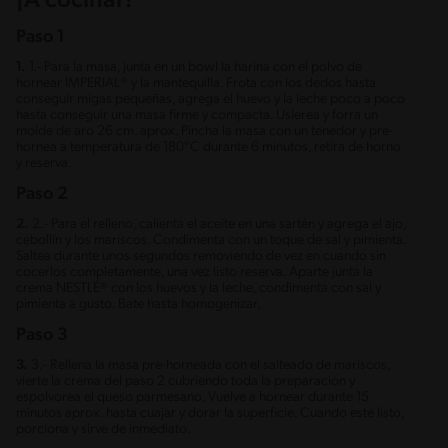
¡A cocinar!
Paso 1
1.
1.- Para la masa, junta en un bowl la harina con el polvo de
hornear IMPERIAL® y la mantequilla. Frota con los dedos hasta
conseguir migas pequeñas, agrega el huevo y la leche poco a poco
hasta conseguir una masa firme y compacta. Uslerea y forra un
molde de aro 26 cm. aprox. Pincha la masa con un tenedor y pre-
hornea a temperatura de 180°C durante 6 minutos, retira de horno
y reserva.
Paso 2
2.
2.- Para el relleno, calienta el aceite en una sartén y agrega el ajo,
cebollín y los mariscos. Condimenta con un toque de sal y pimienta.
Saltea durante unos segundos removiendo de vez en cuando sin
cocerlos completamente, una vez listo reserva. Aparte junta la
crema NESTLÉ® con los huevos y la leche, condimenta con sal y
pimienta a gusto. Bate hasta homogenizar.
Paso 3
3.
3.- Rellena la masa pre-horneada con el salteado de mariscos,
vierte la crema del paso 2 cubriendo toda la preparación y
espolvorea el queso parmesano. Vuelve a hornear durante 15
minutos aprox. hasta cuajar y dorar la superficie. Cuando esté listo,
porciona y sirve de inmediato.