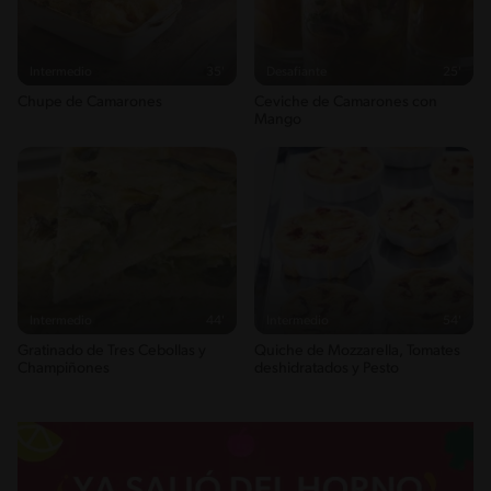
0g / %
Energykilocalories
333g / 16%
Intermedio
35'
Desafiante
25'
Saturedfat
Chupe de Camarones
Ceviche de Camarones con
8g / 0%
Mango
Sugar
2g / 0%
Sodio
720g / 0%
Salt
1.8g / %
Intermedio
44'
Intermedio
54'
Gratinado de Tres Cebollas y
Quiche de Mozzarella, Tomates
Champiñones
deshidratados y Pesto