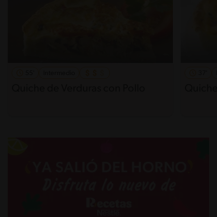
55'
Intermedio
37'
Quiche de Verduras con Pollo
Quiche