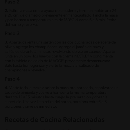
Paso 2
2.
Estira la masa con la ayuda de un uslero y forra un molde aro 24
a 26 cm. de diámetro previamente enmantequillado. Pincha la masa
y pre-hornea a temperatura alta de 180ºC durante 6 a 8 min. Retira
del horno y reserva.
Paso 3
3.
Aparte, calienta una sartén con las dos cucharadas de aceite de
oliva y agrega los champiñones, agrega el jamón de pavo y
saltéalos durante 5 minutos revolviendo de vez en cuando. Aparte
junta en un bowl los huevos con la crema NESTLÉ® y condimenta
con la tableta de caldo de MAGGI® previamente desmenuzada.
Bate hasta homogenizar y vierte la mezcla al salteado de
champiñones y revuelve.
Paso 4
4.
Vierte toda la mezcla sobre la masa pre-horneada, espolvorea un
toque de pimienta y vuelve a hornear a la misma temperatura
durante 12 a 15 minutos hasta cuajar la preparación y dorar la
superficie. Una vez listo retira del horno, porciona entre 6 a 8
porciones y sirve de inmediato.
Recetas de Cocina Relacionadas