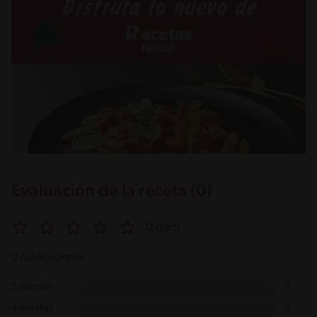
Evaluación de la receta (0)
0 de 5
0 calificaciones
5 estrellas
0
4 estrellas
0