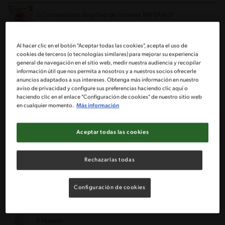
2 Cucharaditas de polvo de hornear IMPERIAL®
1 Cucharadas de mantequilla
Al hacer clic en el botón "Aceptar todas las cookies", acepta el uso de
cookies de terceros (o tecnologías similares) para mejorar su experiencia
general de navegación en el sitio web, medir nuestra audiencia y recopilar
1 Huevo
información útil que nos permita a nosotros y a nuestros socios ofrecerle
anuncios adaptados a sus intereses. Obtenga más información en nuestro
aviso de privacidad y configure sus preferencias haciendo clic aquí o
1/2 Taza de agua tibia (si es necesario)
haciendo clic en el enlace "Configuración de cookies" de nuestro sitio web
en cualquier momento.
Más información
Para el relleno:
Aceptar todas las cookies
2 Cucharadas de aceite de oliva
Rechazarlas todas
1 Bandeja de champiñones cortados en láminas
100 g de Jamón de pavo ahumado cortado en cubos
Configuración de cookies
pequeños
2 Huevos