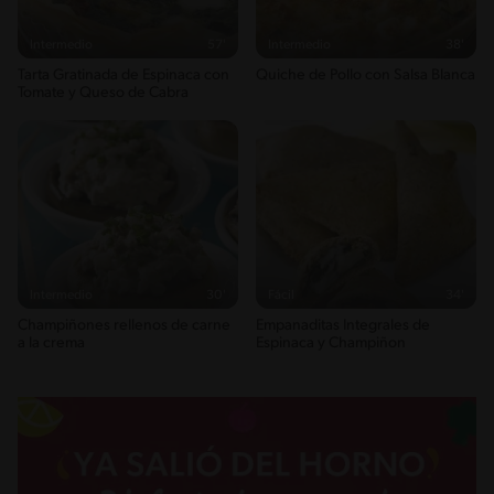
Energykilocalories
418g / 20%
Intermedio
57'
Intermedio
38'
Saturedfat
Tarta Gratinada de Espinaca con
Quiche de Pollo con Salsa Blanca
9g / 0%
Tomate y Queso de Cabra
Sugar
2g / 0%
Sodio
640g / 0%
Salt
1.6g / %
Intermedio
30'
Fácil
34'
Champiñones rellenos de carne
Empanaditas Integrales de
a la crema
Espinaca y Champiñon