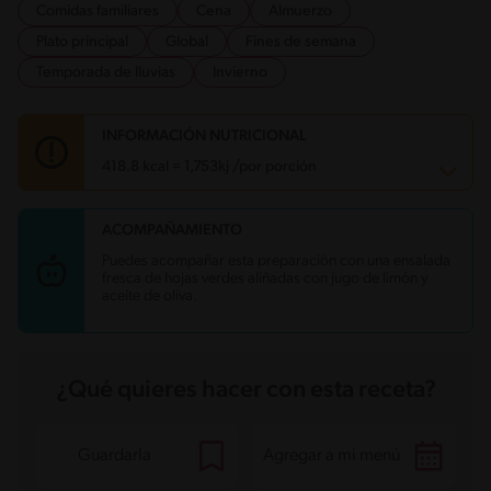
Comidas familiares
Cena
Almuerzo
Plato principal
Global
Fines de semana
Temporada de lluvias
Invierno
INFORMACIÓN NUTRICIONAL
418.8 kcal = 1,753kj /por porción
ACOMPAÑAMIENTO
Carbohidratos
45.1 g
Energía
418.8 kcal
Puedes acompañar esta preparación con una ensalada
Grasas
20.1 g
fresca de hojas verdes aliñadas con jugo de limón y
Fibra
2.7 g
aceite de oliva.
Proteína
13.4 g
Grasas saturadas
9.6 g
Sodio
640.5 mg
Azúcares
2.1 g
¿Qué quieres hacer con esta receta?
Guardarla
Agregar a mi menú