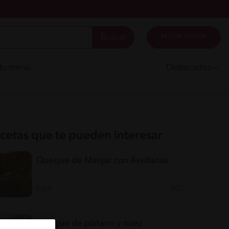
Iniciar sesión
 tu menú
Destacados
cetas que te pueden interesar
Queque de Manjar con Avellanas
Fácil
50'
Queque de plátano y nuez