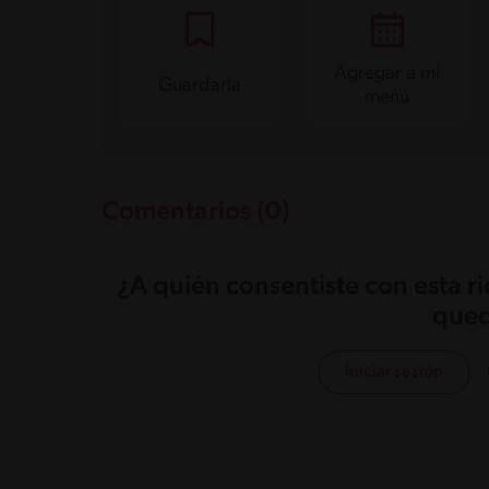
Proteína
4.4 g
Grasas saturadas
1.2 g
Sodio
31.8 mg
Azúcares
6.4 g
Agregar a mi
Guardarla
menú
Comentarios (0)
¿A quién consentiste con esta r
qued
Iniciar sesión