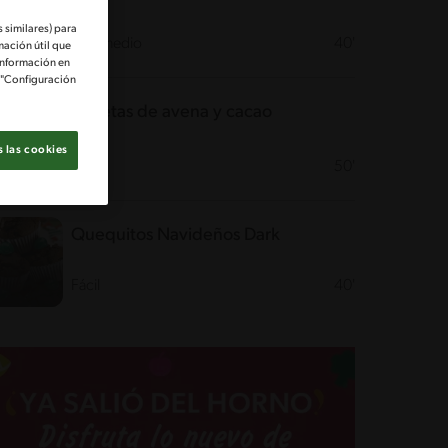
 similares) para
Intermedio
40'
mación útil que
información en
e "Configuración
Galletas de avena y cacao
 las cookies
Fácil
50'
Quequitos Navideños Dark
Fácil
40'