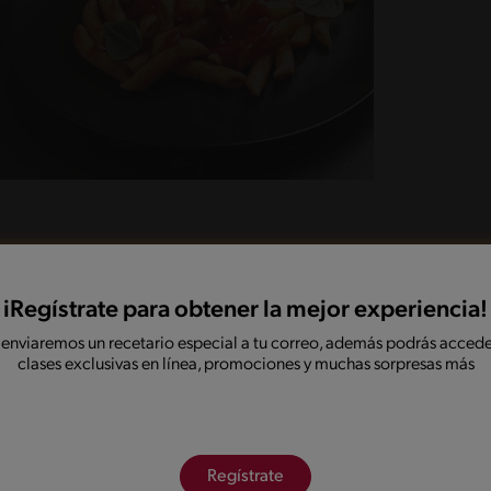
iRegístrate para obtener la mejor experiencia!
átanos, agrega los huevos y bátelos
 enviaremos un recetario especial a tu correo, además podrás accede
na, cacao y Polvos de Horneo Imperial® poco a
clases exclusivas en línea, promociones y muchas sorpresas más
redientes.
llado, agrega frutos secos y ponlo en el horno a
Regístrate