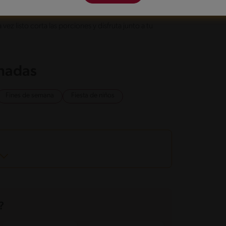
 vez listo corta las porciones y disfruta junto a tu
onadas
Fines de semana
Fiesta de niños
?