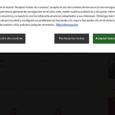
 en el botón "Aceptar todas las cookies", acepta el uso de cookies de terceros (o tecnologías
xperiencia general de navegación en el sitio web, medir nuestra audiencia y recopilar infor
a nosotros y a nuestros socios ofrecerle anuncios adaptados a sus intereses. Obtenga más 
o de privacidad y configure sus preferencias haciendo clic aquí o haciendo clic en el enlac
de nuestro sitio web en cualquier momento.
Más información
ción de cookies
Rechazarlas todas
Aceptar todas
tad
Costo
dio
a vez más liviano para que puedas disfrutar más de un