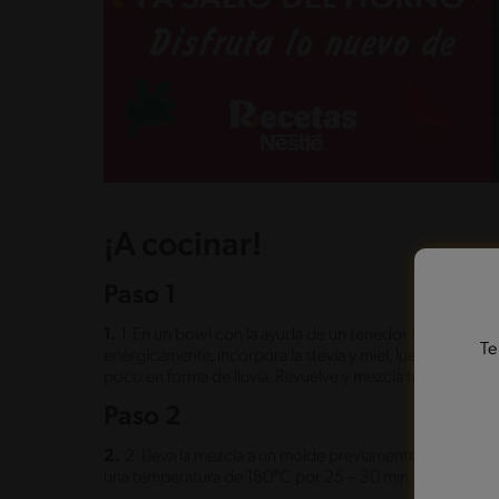
¡A cocinar!
Paso 1
1.
1. En un bowl con la ayuda de un tenedor muele los pl
Te
enérgicamente, incorpora la stevia y miel, luego la ave
poco en forma de lluvia. Revuelve y mezcla todos los ing
Paso 2
2.
2. Lleva la mezcla a un molde previamente enmantequi
una temperatura de 180°C por 25 – 30 min.