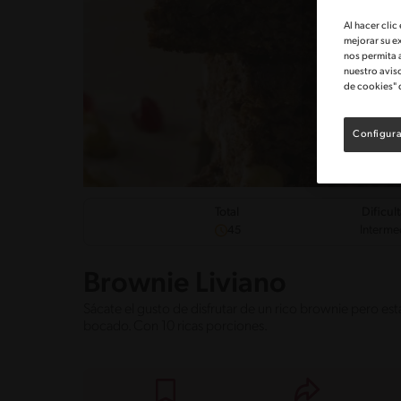
Al hacer clic
mejorar su e
nos permita 
nuestro avis
de cookies" 
Configura
Dificul
Total
Interme
45
Brownie Liviano
Sácate el gusto de disfrutar de un rico brownie pero est
bocado. Con 10 ricas porciones.