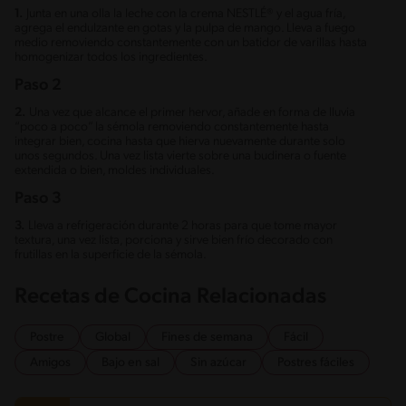
1.
Junta en una olla la leche con la crema NESTLÉ® y el agua fría,
agrega el endulzante en gotas y la pulpa de mango. Lleva a fuego
medio removiendo constantemente con un batidor de varillas hasta
homogenizar todos los ingredientes.
Paso 2
2.
Una vez que alcance el primer hervor, añade en forma de lluvia
“poco a poco” la sémola removiendo constantemente hasta
integrar bien, cocina hasta que hierva nuevamente durante solo
unos segundos. Una vez lista vierte sobre una budinera o fuente
extendida o bien, moldes individuales.
Paso 3
3.
Lleva a refrigeración durante 2 horas para que tome mayor
textura, una vez lista, porciona y sirve bien frío decorado con
frutillas en la superficie de la sémola.
Recetas de Cocina Relacionadas
Postre
Global
Fines de semana
Fácil
Amigos
Bajo en sal
Sin azúcar
Postres fáciles