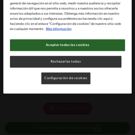
1 Caja de crema Nestlé® de litro
general de navegación en el sitio web, medir nuestra audiencia y recopilar
información útil que nos permita a nosotros y a nuestros socios ofrecerle
anuncios adaptados a sus intereses. Obtenga más información en nuestro
1 Taza de agua fría
aviso de privacidad y configure sus preferencias haciendo clic aquí o
haciendo clic en el enlace "Configuración de cookies" de nuestro sitio web
en cualquier momento.
Más información
Endulzante en gotas a gusto (17 gotas aprox)
Aceptar todas las cookies
200 gr de puré de mango
Rechazarlas todas
120 g de sémola
Configuración de cookies
250 g de frutillas frescas
Cargar carrito
Compartir lista de ingredientes