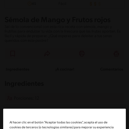
Fácil
45
Sémola de Mango y Frutos rojos
Sal de lo convencional con esta rica receta con sémola, mango y
frutillas para endulzar tu vida con la frescura que las frutas aportan. Es
fácil y rápida de preparar. ¿Qué esperas para deleitar a tus seres
queridos con este postre?
Ingredientes
¡A cocinar!
Comentarios
Ingredientes
Porciones: 12
1/2 Litro de leche semidescremada
Al hacer clic en el botón "Aceptar todas las cookies", acepta el uso de
cookies de terceros (o tecnologías similares) para mejorar su experiencia