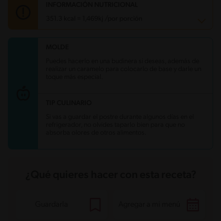
INFORMACIÓN NUTRICIONAL
351.3 kcal = 1,469kj /por porción
MOLDE
Carbohidratos
19.2 g
Energía
351.3 kcal
Puedes hacerlo en una budinera si deseas, además de
Grasas
30.3 g
realizar un caramelo para colocarlo de base y darle un
Fibra
0.4 g
toque más especial.
Proteína
6.4 g
Grasas saturadas
18.8 g
Sodio
74.3 mg
TIP CULINARIO
Azúcares
9.3 g
Si vas a guardar el postre durante algunos días en el
refrigerador, no olvides taparlo bien para que no
absorba olores de otros alimentos.
¿Qué quieres hacer con esta receta?
Guardarla
Agregar a mi menú