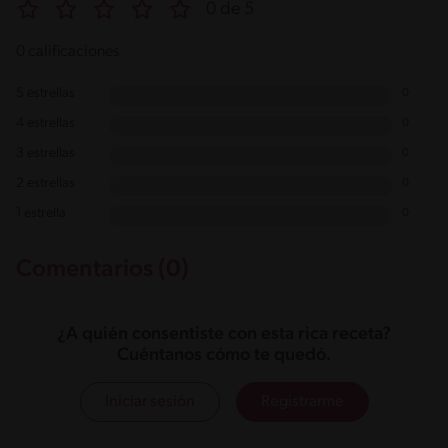
0 de 5
0 calificaciones
5 estrellas
0
4 estrellas
0
3 estrellas
0
2 estrellas
0
1 estrella
0
Comentarios (0)
¿A quién consentiste con esta rica receta?
Cuéntanos cómo te quedó.
Iniciar sesión
Registrarme