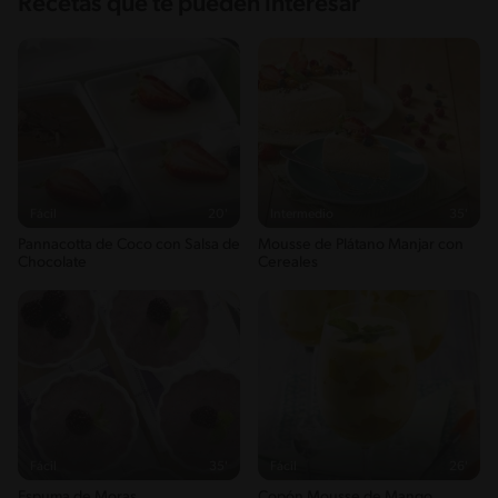
Recetas que te pueden interesar
Fácil
20'
Intermedio
35'
Pannacotta de Coco con Salsa de
Mousse de Plátano Manjar con
Chocolate
Cereales
Fácil
35'
Fácil
26'
Espuma de Moras
Copón Mousse de Mango