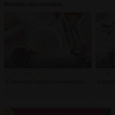
Recetas relacionadas
16'
Fácil
55'
Crema de Frutillas con Amapolas
Espuma