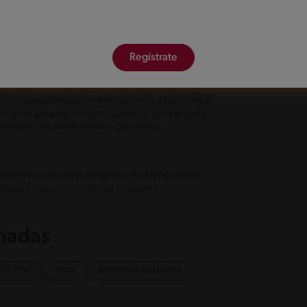
dientes indicados en un sartén y llevando a fuego
iel, vierte el caramelo en un molde o pocillos
Regístrate
uguera y mezcla hasta obtener una batido semi
 con papel metálico y lleva al horno a baño maría
 hierva, para eso ve controlando la temperatura.
estar más firme. Retira y deja enfriar.
a con más ralladura de naranja. Recuerda que la
a después de un rico almuerzo o cena.
onadas
300 Kcal
otros
pastelería sin lactosa