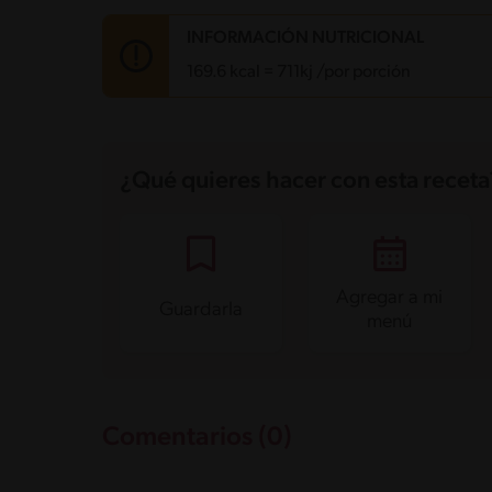
INFORMACIÓN NUTRICIONAL
169.6 kcal = 711kj /por porción
Carbohidratos
24.7 g
Energía
169.6 kcal
¿Qué quieres hacer con esta receta
Grasas
6.1 g
Fibra
0.4 g
Proteína
4.4 g
Grasas saturadas
2.7 g
Sodio
77.9 mg
Azúcares
23.6 g
Agregar a mi
Guardarla
menú
Comentarios (0)