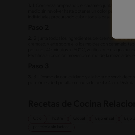
1.
1. Comienza preparando el caramelo juntado los ingre
medio sin revolver hasta obtener un color parecido a la m
individuales procurando cubrir toda la base. Reserva.
Paso 2
2.
2. Junta todos los ingredientes del cremoso en una j
cremoso. Vierte sobre el o los moldes con caramelo, tapa
por unos 40 minutos a 160° C, verifica que el agua nunca
Rectifica su cocción moviendo el molde, la mezcla debería 
Paso 3
3.
3.- Desmolda con cuidado y a la hora de servir, decor
porción es de 1 pocillo o cuadrado de 4 x 4 cm. Disfrut
Recetas de Cocina Relaci
Otro
Postre
Global
Bajo en sal
Bajo 
pasteleria sin lactosa