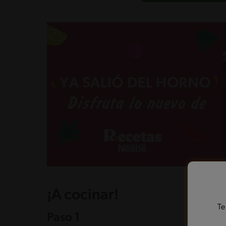
¡A cocinar!
Te
Paso 1