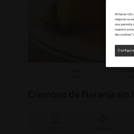
Al hacer clic
mejorar su e
nos permita 
nuestro avis
de cookies" 
Configura
Dificul
Total
Fácil
60
Cremoso de Naranja sin 
Guardar
Compartir