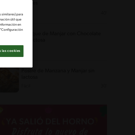
Berries
Fácil
40'
 similares) para
mación útil que
información en
e "Configuración
Queque de Manjar con Chocolate
sin lactosa
45'
 las cookies
Postre de Manzana y Manjar sin
lactosa
Fácil
30'