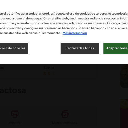
 en el botón "Aceptar todas las cookies", acepta el uso de cookies de terceros (o tecnologías
xperiencia general de navegación en el sitio web, medir nuestra audiencia y recopilar infor
a nosotros y a nuestros socios ofrecerle anuncios adaptados a sus intereses. Obtenga más 
o de privacidad y configure sus preferencias haciendo clic aquí o haciendo clic en el enlac
de nuestro sitio web en cualquier momento.
Más información
ción de cookies
Rechazarlas todas
Aceptar todas
tad
Costo
lactosa
Imprimir
Marcar cocinada