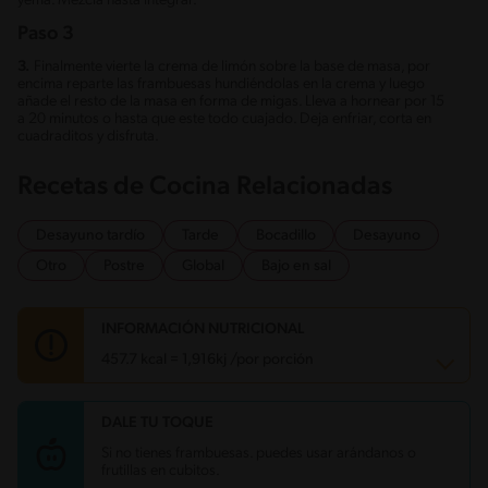
yema. Mezcla hasta integrar.
Paso 3
3.
Finalmente vierte la crema de limón sobre la base de masa, por
encima reparte las frambuesas hundiéndolas en la crema y luego
añade el resto de la masa en forma de migas. Lleva a hornear por 15
a 20 minutos o hasta que este todo cuajado. Deja enfriar, corta en
cuadraditos y disfruta.
Recetas de Cocina Relacionadas
Desayuno tardío
Tarde
Bocadillo
Desayuno
Otro
Postre
Global
Bajo en sal
INFORMACIÓN NUTRICIONAL
457.7 kcal = 1,916kj /por porción
DALE TU TOQUE
Carbohidratos
50.3 g
Energía
457.7 kcal
Si no tienes frambuesas. puedes usar arándanos o
Grasas
15 g
frutillas en cubitos.
Proteína
6.9 g