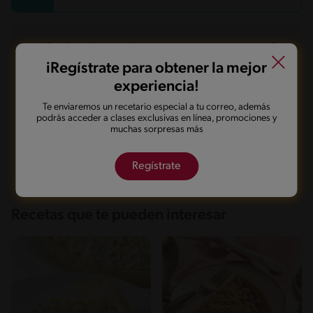
Sodio
58.6 mg
¿Qué quieres hacer con esta receta?
iRegístrate para obtener la mejor
experiencia!
Guardarla
Agregar a mi menú
Te enviaremos un recetario especial a tu correo, además
podrás acceder a clases exclusivas en línea, promociones y
muchas sorpresas más
Marcarla cocinada
Compartirla
Regístrate
Recetas que te pueden interesar