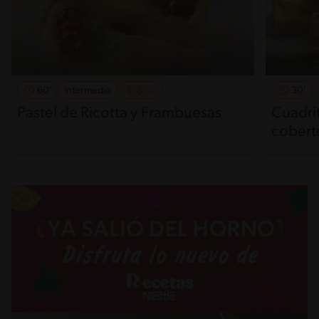
60'
Intermedio
30'
Pastel de Ricotta y Frambuesas
Cuadri
cobertu