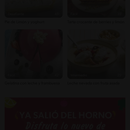
Desafiante
45'
Fácil
35'
Pie de Limón y yoghurt
Tarta crocante de berries y limón
Fácil
42'
Intermedio
25'
Gelatina con leche y frambuesa
Leche nevada con fruta asada