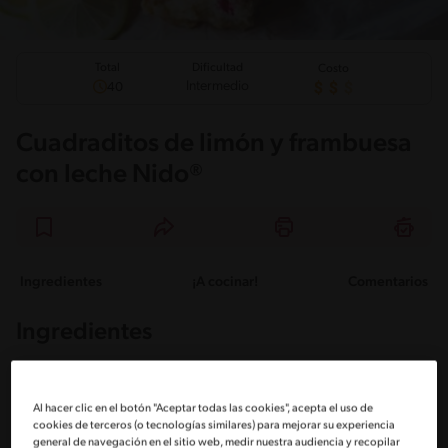
Total
Dificultad
Costo
Intermedio
40
Cuadraditos de limón y frambuesa
con leche Nido®
Ingredientes
¡A cocinar!
Comentarios
Ingredientes
Porciones: 6
Al hacer clic en el botón "Aceptar todas las cookies", acepta el uso de
cookies de terceros (o tecnologías similares) para mejorar su experiencia
general de navegación en el sitio web, medir nuestra audiencia y recopilar
1 1/2 Taza de avena instantánea