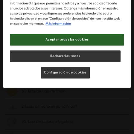
información útil que nos permita a nosotros y a nuestros socios ofrecerle
anuncios adaptados a sus intereses. Obtenga más información en nuestro
aviso de privacidad y configure sus preferencias haciendo clic aquí o
1/2 Taza de coco rallado
haciendo clic en el enlace "Configuración de cookies" de nuestro sitio web
en cualquier momento.
Más información
1/4 Taza de alulosa o tagatosa
Aceptar todas las cookies
3 Cucharadas de aceite de coco
Rechazarlas todas
3 Cucharadas de agua fría
Configuración de cookies
3/4 Taza de agua hirviendo
1/2 Taza de jugo de limón
2 Tazas de leche en polvo Nido®
1/2 Taza de alulosa o tagatosa