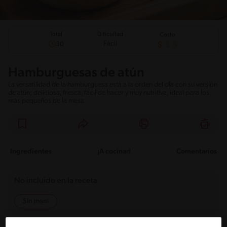
Total
Dificultad
Costo
Fácil
30
Hamburguesas de atún
La versatilidad de la hamburguesa está a la orden del día con su versión
de atún; deliciosa, fresca, fácil de hacer y muy nutritiva, ideal para los
más pequeños de la mesa.
Ingredientes
¡A cocinar!
Comentarios
No incluido en la receta
Sin maní