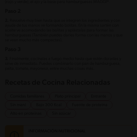
(rojo y verde), el ajo y la base para hamburguesas MAGGI®.
Paso 2
2.
Revuelve muy bien hasta que se integren los ingredientes y con
ayuda de tus manos ve formando bolitas. En la misma sartén con
aceite ve acomodando las bolitas y aplástalas para formar las
hamburguesas (También puedes darles forma con las manos y que
se vean mucho más compactas).
Paso 3
3.
Finalmente, cocínalas a fuego medio hasta que estén doradas y
sirve de inmediato. Puedes combinarlo con pan de hamburguesa,
palta, tomate, mayonesa, entre muchas cosas más.
Recetas de Cocina Relacionadas
Comidas familiares
Plato principal
Entrante
Sin maní
Bajo 300 Kcal
Fuente de proteina
Alto en proteínas
Sin azúcar
INFORMACIÓN NUTRICIONAL