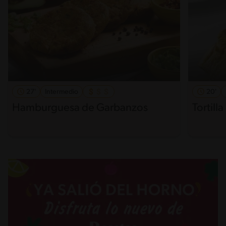
27'
Intermedio
20'
Hamburguesa de Garbanzos
Tortill