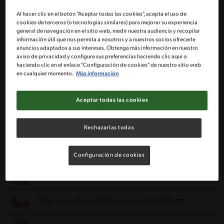
Utensílios
Al hacer clic en el botón "Aceptar todas las cookies", acepta el uso de
cookies de terceros (o tecnologías similares) para mejorar su experiencia
Pan
cuenco
general de navegación en el sitio web, medir nuestra audiencia y recopilar
información útil que nos permita a nosotros y a nuestros socios ofrecerle
anuncios adaptados a sus intereses. Obtenga más información en nuestro
aviso de privacidad y configure sus preferencias haciendo clic aquí o
Tenedor
Sartén
haciendo clic en el enlace "Configuración de cookies" de nuestro sitio web
en cualquier momento.
Más información
Ingredientes
Aceptar todas las cookies
Porciones: 5
Rechazarlas todas
2 Latas de atún en agua
Configuración de cookies
½ Cebolla picada finamente
1 Trozo pequeño de pimiento rojo picado finamente