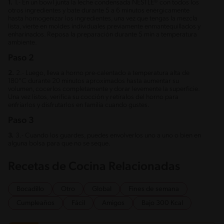
1.
1.- En un bowl junta la leche condensada NESTLÉ® con todos los
otros ingredientes y bate durante 5 a 6 minutos enérgicamente
hasta homogenizar los ingredientes, una vez que tengas la mezcla
lista, vierte en moldes individuales previamente enmantequillados y
enharinados. Reposa la preparación durante 5 min a temperatura
ambiente.
Paso 2
2.
2.- Luego, lleva a horno pre-calentado a temperatura alta de
180°C durante 20 minutos aproximados hasta aumentar su
volumen, cocerlos completamente y dorar levemente la superficie.
Una vez listos, verifica su cocción y retíralos del horno para
enfriarlos y disfrutarlos en familia cuando gustes.
Paso 3
3.
3.- Cuando los guardes, puedes envolverlos uno a uno o bien en
alguna bolsa para que no se seque.
Recetas de Cocina Relacionadas
Bocadillo
Otro
Global
Fines de semana
Cumpleaños
Fácil
Amigos
Bajo 300 Kcal