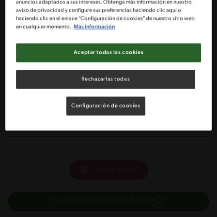
1 Tarro de leche condensada NESTLÉ®
anuncios adaptados a sus intereses. Obtenga más información en nuestro
aviso de privacidad y configure sus preferencias haciendo clic aquí o
haciendo clic en el enlace "Configuración de cookies" de nuestro sitio web
4 Huevos
en cualquier momento.
Más información
1/2 Taza de aceite de maravilla
Aceptar todas las cookies
1 Cucharada colmada de polvos de horneo IMPERIAL® 25 gr
Rechazarlas todas
Ralladura y jugo de un limón
Configuración de cookies
1 3/4 Taza de harina blanca
Cargar carrito
Compartir lista de ingredientes