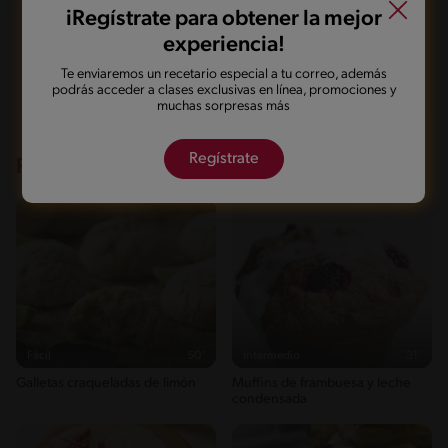
iRegístrate para obtener la mejor
experiencia!
Marcarla cocinada
Compartirla
Te enviaremos un recetario especial a tu correo, además
podrás acceder a clases exclusivas en línea, promociones y
muchas sorpresas más
Regístrate
Recetas que te pueden interesar
Fácil
50'
Intermedio
31'
Galletas craqueladas de limón
Muffins de frambuesa y leche
condensada