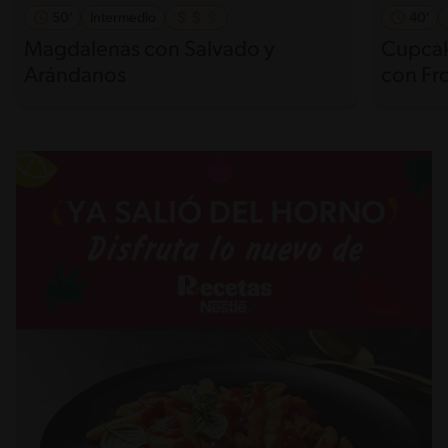
50'
Intermedio
40'
Magdalenas con Salvado y
Cupcak
Arándanos
con Fr