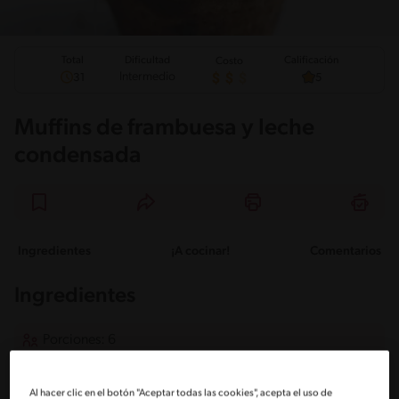
Total
Calificación
Dificultad
Costo
Intermedio
31
5
Muffins de frambuesa y leche
condensada
Ingredientes
¡A cocinar!
Comentarios
Ingredientes
Porciones: 6
Para los muffins:
Al hacer clic en el botón "Aceptar todas las cookies", acepta el uso de