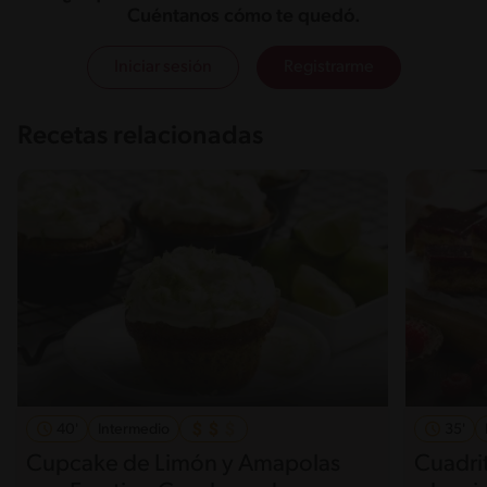
Cuéntanos cómo te quedó.
Iniciar sesión
Registrarme
Recetas relacionadas
40'
Intermedio
35'
Cupcake de Limón y Amapolas
Cuadrit