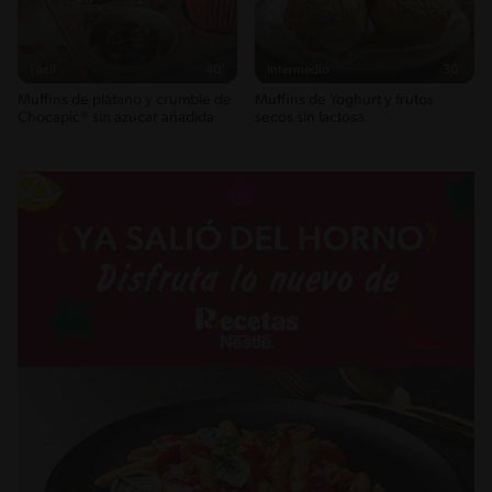
Fácil
40'
Intermedio
30'
Muffins de plátano y crumble de
Muffins de Yoghurt y frutos
Chocapic® sin azúcar añadida
secos sin lactosa