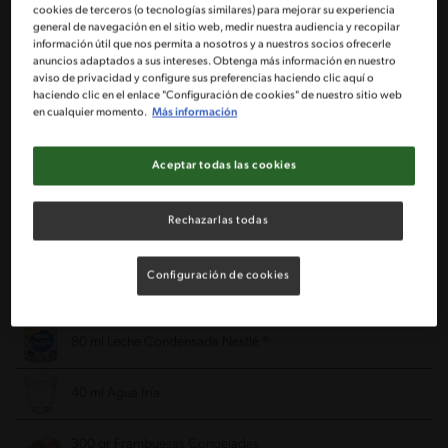
cookies de terceros (o tecnologías similares) para mejorar su experiencia
general de navegación en el sitio web, medir nuestra audiencia y recopilar
350 gr Harina
información útil que nos permita a nosotros y a nuestros socios ofrecerle
anuncios adaptados a sus intereses. Obtenga más información en nuestro
aviso de privacidad y configure sus preferencias haciendo clic aquí o
5 gr de Polvos de Hornear IMPERIAL®
haciendo clic en el enlace "Configuración de cookies" de nuestro sitio web
en cualquier momento.
Más información
1 Huevo
Aceptar todas las cookies
120 ml Aceite de canola
Rechazarlas todas
200 gr Azúcar granulada
Configuración de cookies
5 ml Esencia de Vainilla
80 ml Leche Condensada Nestlé ®
40 ml Agua fría
300 gr Frambuesas Congeladas