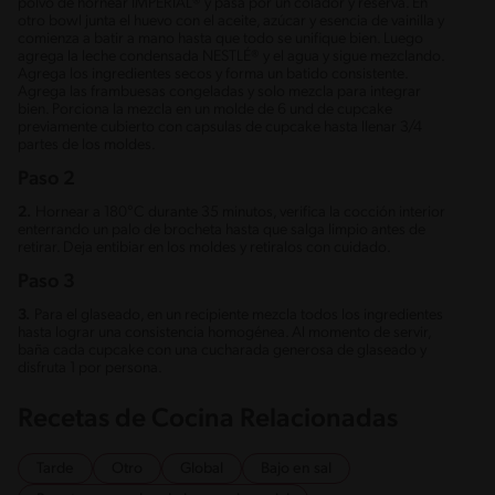
polvo de hornear IMPERIAL® y pasa por un colador y reserva. En
otro bowl junta el huevo con el aceite, azúcar y esencia de vainilla y
comienza a batir a mano hasta que todo se unifique bien. Luego
agrega la leche condensada NESTLÉ® y el agua y sigue mezclando.
Agrega los ingredientes secos y forma un batido consistente.
Agrega las frambuesas congeladas y solo mezcla para integrar
bien. Porciona la mezcla en un molde de 6 und de cupcake
previamente cubierto con capsulas de cupcake hasta llenar 3/4
partes de los moldes.
Paso 2
2.
Hornear a 180°C durante 35 minutos, verifica la cocción interior
enterrando un palo de brocheta hasta que salga limpio antes de
retirar. Deja entibiar en los moldes y retiralos con cuidado.
Paso 3
3.
Para el glaseado, en un recipiente mezcla todos los ingredientes
hasta lograr una consistencia homogénea. Al momento de servir,
baña cada cupcake con una cucharada generosa de glaseado y
disfruta 1 por persona.
Recetas de Cocina Relacionadas
Tarde
Otro
Global
Bajo en sal