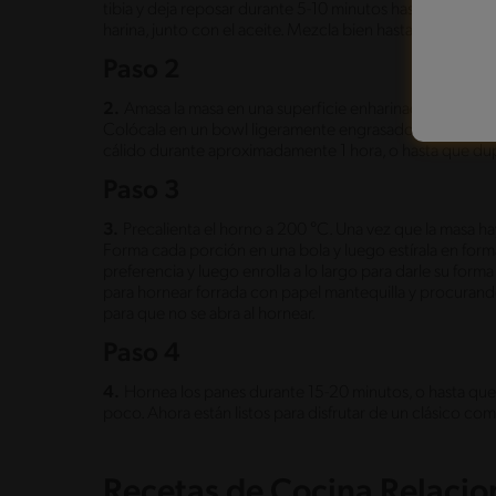
tibia y deja reposar durante 5-10 minutos hasta que espu
harina, junto con el aceite. Mezcla bien hasta formar una
Paso 2
2.
Amasa la masa en una superficie enharinada durante un
Colócala en un bowl ligeramente engrasado, cúbrelo co
cálido durante aproximadamente 1 hora, o hasta que du
Paso 3
3.
Precalienta el horno a 200 °C. Una vez que la masa ha
Forma cada porción en una bola y luego estírala en form
preferencia y luego enrolla a lo largo para darle su form
para hornear forrada con papel mantequilla y procurand
para que no se abra al hornear.
Paso 4
4.
Hornea los panes durante 15-20 minutos, o hasta que e
poco. Ahora están listos para disfrutar de un clásico co
Recetas de Cocina Relaci