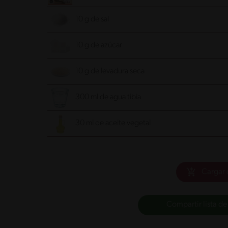
10 g de sal
10 g de azúcar
10 g de levadura seca
300 ml de agua tibia
30 ml de aceite vegetal
Cargar 
Compartir lista de