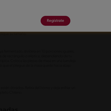
me. Agrega la mezcla de agua y levadura a la
 masa.
Regístrate
os 10 minutos, hasta que esté suave y elástica.
n un paño húmedo y déjala reposar en un lugar
plique su tamaño.
ya fermentado, divídela en 10 porciones iguales.
a de rectángulo o elíptica, dependiendo de tu
a típica. Coloca las piezas de masa en una bandeja
o que el pliegue de la masa quede hacia abajo
stén dorados. Retira del horno y deja enfriar un
mpleto Chileno.
onadas