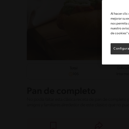
Al hacer clic
mejorar su e
nos permita 
nuestro avis
de cookies" 
Configura
Dificul
Total
Interm
105
Pan de completo
No podía faltar esta clásica receta de pan de completo p
amigos y familiares alrededor de este clásico que no pued