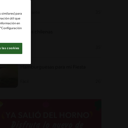
Desafiante
35'
 similares) para
mación útil que
información en
e "Configuración
Salsas chilenas
Fácil
35'
 las cookies
Hamburguesas para mi Fiesta
Fácil
26'