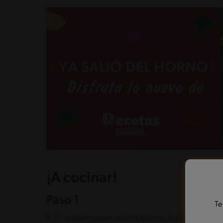
¡A cocinar!
Paso 1
Te
1.
En un bowl grande, mezcla la harina, la sal y el azúcar.