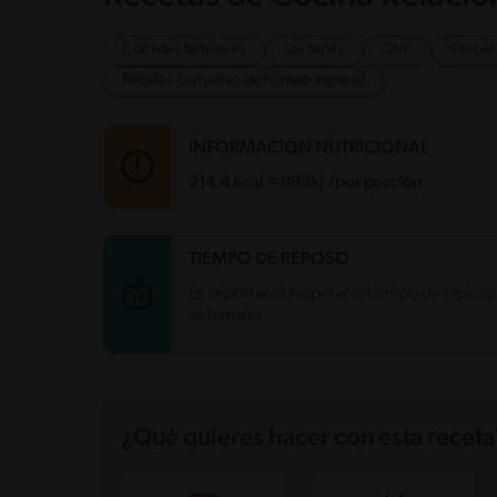
Comidas familiares
Las tapas
Otro
Global
Recetas con polvo de horneo imperial
INFORMACIÓN NUTRICIONAL
214.4 kcal = 895kj /por porción
Carbohidratos
39.7 g
TIEMPO DE REPOSO
Energía
214.4 kcal
Es importante respetar el tiempo de reposo 
Grasas
3.3 g
su tamaño.
Fibra
1.6 g
Proteína
5.6 g
Grasas saturadas
0.5 g
Sodio
405.3 mg
Azúcares
1.1 g
¿Qué quieres hacer con esta receta