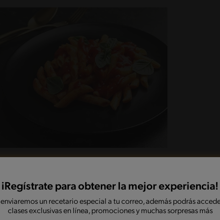
iRegístrate para obtener la mejor experiencia!
 enviaremos un recetario especial a tu correo, además podrás accede
clases exclusivas en línea, promociones y muchas sorpresas más
 Aparte, en otro bowl disuelve la levadura en el agua