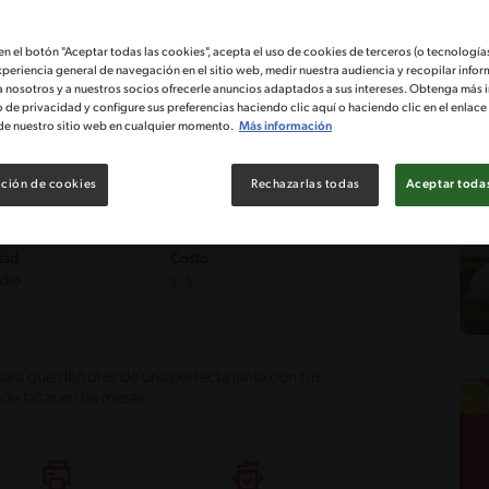
 en el botón "Aceptar todas las cookies", acepta el uso de cookies de terceros (o tecnologías
xperiencia general de navegación en el sitio web, medir nuestra audiencia y recopilar infor
a nosotros y a nuestros socios ofrecerle anuncios adaptados a sus intereses. Obtenga más 
o de privacidad y configure sus preferencias haciendo clic aquí o haciendo clic en el enlac
de nuestro sitio web en cualquier momento.
Más información
ción de cookies
Rechazarlas todas
Aceptar todas
tad
Costo
edio
ara que disfrutes de una perfecta junta con tus
e faltar en las mesas.