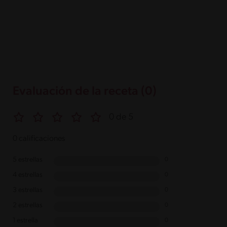
Evaluación de la receta (0)
0 de 5
0 calificaciones
5 estrellas
0
4 estrellas
0
3 estrellas
0
2 estrellas
0
1 estrella
0