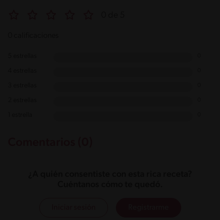
0 de 5
0 calificaciones
5 estrellas
0
4 estrellas
0
3 estrellas
0
2 estrellas
0
1 estrella
0
Comentarios (0)
¿A quién consentiste con esta rica receta?
Cuéntanos cómo te quedó.
Iniciar sesión
Registrarme