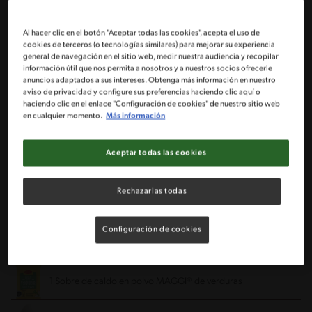
1 Bandeja de champiñones cortados en cuartos
Al hacer clic en el botón "Aceptar todas las cookies", acepta el uso de
cookies de terceros (o tecnologías similares) para mejorar su experiencia
general de navegación en el sitio web, medir nuestra audiencia y recopilar
1 Pimentón cortado en cubos pequeños
información útil que nos permita a nosotros y a nuestros socios ofrecerle
anuncios adaptados a sus intereses. Obtenga más información en nuestro
aviso de privacidad y configure sus preferencias haciendo clic aquí o
2 Tazas de porotos verdes
haciendo clic en el enlace "Configuración de cookies" de nuestro sitio web
en cualquier momento.
Más información
1 Zapallo italiano mediano rallado y previamente estrujado
Aceptar todas las cookies
3 cda de aceite de oliva
Rechazarlas todas
Sal y pimienta
Configuración de cookies
1 Tarro de leche evaporada IDEAL® NESTLE®
1 Sobre de caldo en polvo MAGGI® de verduras