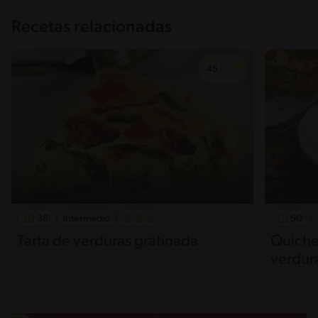
Recetas relacionadas
38'
Intermedio
50'
Tarta de verduras gratinada
Quiche
verdur