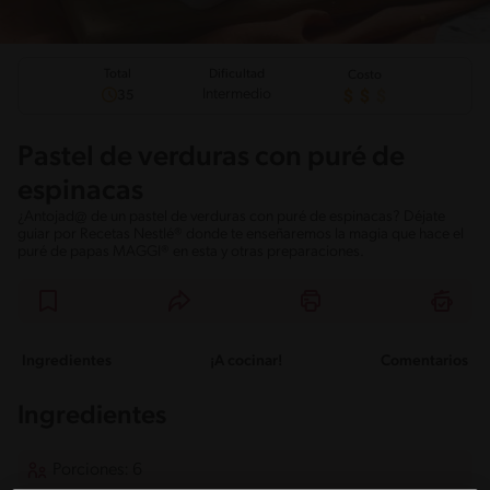
Total
Dificultad
Costo
Intermedio
35
Pastel de verduras con puré de
espinacas
¿Antojad@ de un pastel de verduras con puré de espinacas? Déjate
guiar por Recetas Nestlé® donde te enseñaremos la magia que hace el
puré de papas MAGGI® en esta y otras preparaciones.
Ingredientes
¡A cocinar!
Comentarios
Ingredientes
Porciones: 6