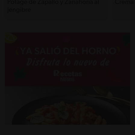
Potage de Zapallo y Zanahoria al
Crema 
Jengibre