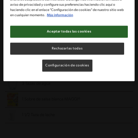
2 Cucharaditas de mantequilla
aviso de privacidad y configure sus preferencias haciendo clic aquí o
haciendo clic en el enlace "Configuración de cookies" de nuestro sitio web
en cualquier momento.
Más información
1 Diente de ajo
Aceptar todas las cookies
1 Cebolla cortada en pluma
Rechazarlas todas
4 Puerros cortados en rodajas
Configuración de cookies
1 Tableta Caldo Pollo De Campo Maggi®
3 Tazas de agua
1 Sobre de salsa blanca MAGGI®
1 1/2 Taza de leche