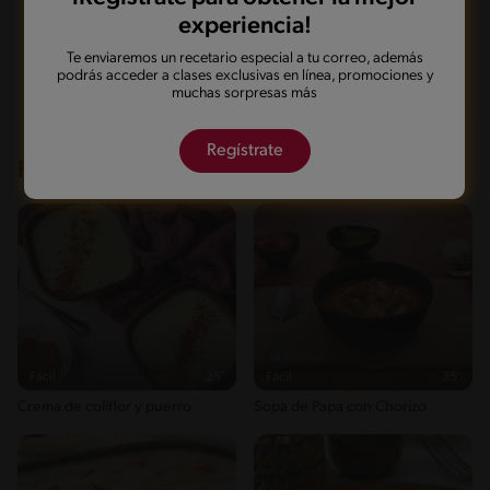
experiencia!
Marcarla cocinada
Compartirla
Te enviaremos un recetario especial a tu correo, además
podrás acceder a clases exclusivas en línea, promociones y
muchas sorpresas más
Regístrate
Recetas que te pueden interesar
Fácil
25'
Fácil
35'
Crema de coliflor y puerro
Sopa de Papa con Chorizo