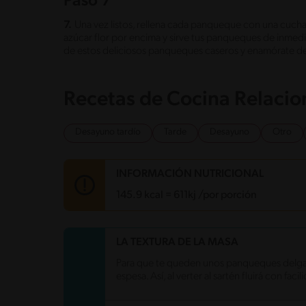
Paso 7
7.
Una vez listos, rellena cada panqueque con una cuch
azúcar flor por encima y sirve tus panqueques de inmediat
de estos deliciosos panqueques caseros y enamórate de
Recetas de Cocina Relaci
Desayuno tardío
Tarde
Desayuno
Otro
INFORMACIÓN NUTRICIONAL
145.9 kcal = 611kj /por porción
Carbohidratos
25.9 g
LA TEXTURA DE LA MASA
Energía
145.9 kcal
Para que te queden unos panqueques delgad
Grasas
3.9 g
espesa. Así, al verter al sartén fluirá con facil
Fibra
0.4 g
Proteína
6 g