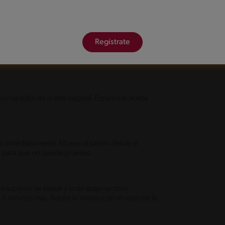
que se formen grumos. Debes obtener una mezcla
Regístrate
ucharadita de aceite vegetal. Esparce el aceite
te inmediatamente. Mueve el sartén desde el
a para que no quede gruesos.
e superior se seque y la de abajo se dore
 3 minutos más. Repite lo mismo con el resto de la