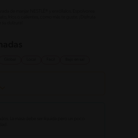
arada de manjar NESTLÉ® y enróllalos. Espolvorea
o, fríos o calientes, como más te guste. ¡Disfruta
 su dulzura!
onadas
Global
Local
Fácil
Bajo en sal
os. La masa debe ser líquida pero un poco
idad.