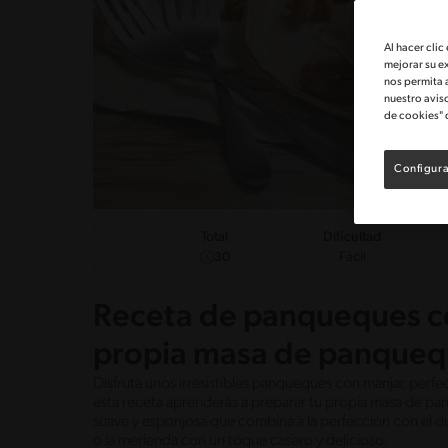
Al hacer clic
mejorar su e
nos permita 
nuestro avis
de cookies" 
Configura
Dificultad
Total
Fácil
30
Receta de panqueques co
propia masa de panqueq
Disfruta unos irresistibles panqueques con manjar, perf
esta receta aprenderás a preparar tu propia masa de pan
suave y esponjosa que combina a la perfección con el du
o la merienda con un toque casero y delicioso.