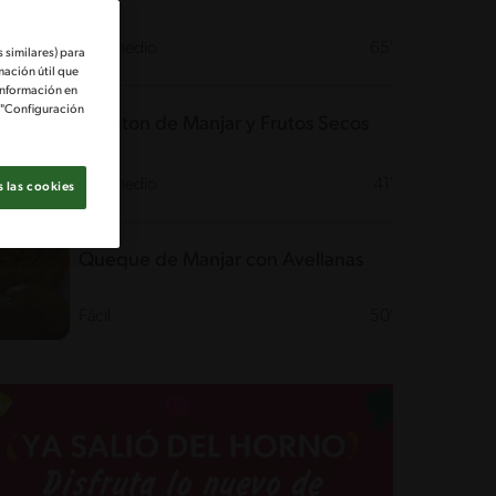
Intermedio
65'
 similares) para
mación útil que
información en
e "Configuración
Paneton de Manjar y Frutos Secos
Intermedio
41'
 las cookies
Queque de Manjar con Avellanas
Fácil
50'