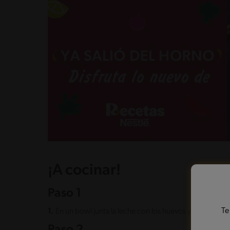
¡A cocinar!
Paso 1
Te
1.
En un bowl junta la leche con los huevos y el aceite. b
Paso 2