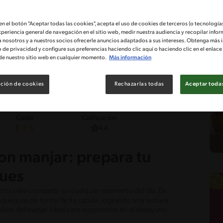
 en el botón "Aceptar todas las cookies", acepta el uso de cookies de terceros (o tecnologías
xperiencia general de navegación en el sitio web, medir nuestra audiencia y recopilar infor
a nosotros y a nuestros socios ofrecerle anuncios adaptados a sus intereses. Obtenga más 
o de privacidad y configure sus preferencias haciendo clic aquí o haciendo clic en el enlac
de nuestro sitio web en cualquier momento.
Más información
ción de cookies
Rechazarlas todas
Aceptar todas
Costo
Calificación
4.4
n manjar: prepara tu
ues
ectos para compartir en cualquier momento del día. En
queques de forma fácil y rápida, logrando una textura
lzor del manjar. Ideal para sorprender en el desayuno