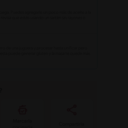
e pega. Puedes agregarle un poco más de aceite a la
 revisa que estés usando un sartén sin rayones o
arro de una juguera y procesar hasta unificar pero
e esta puede generar gluten y la masa te quede más
?
Marcarla
Compartirla
cocinada