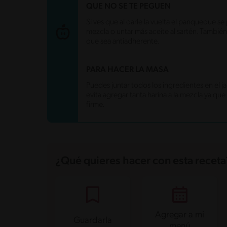
Grasas saturadas
2.1 g
QUE NO SE TE PEGUEN
Sodio
70.5 mg
Azúcares
11 g
Si ves que al darle la vuelta el panqueque s
mezcla o untar más aceite al sartén. También
que sea antiadherente.
PARA HACER LA MASA
Puedes juntar todos los ingredientes en el j
evita agregar tanta harina a la mezcla ya qu
firme.
¿Qué quieres hacer con esta receta
Agregar a mi
Guardarla
menú