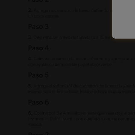
2.
Agrega poco a poco la harina batiendo para evitar 
un poco espesa.
Paso 3
3.
Deja reposar la mezcla tapada por 15 minutos.
Paso 4
4.
Calienta un sartén plano antiadherente y agrega una c
con ayuda de un trozo de papel absorvente.
Paso 5
5.
Agrega al sartén 3/4 de cucharón de la mezcla y vier
mango para cubrir su base. Evita que haya mucha mezcl
Paso 6
6.
Cocina por 3 a 4 minutos o hasta que veas que la part
levemente. Dale la vuelta con cuidado y cocina por unos
mezcla.