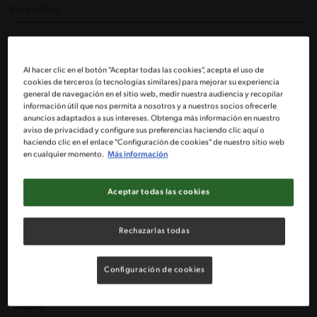
Para el Pino:
3 Cucharadas de aceite
Al hacer clic en el botón "Aceptar todas las cookies", acepta el uso de
cookies de terceros (o tecnologías similares) para mejorar su experiencia
4 Cebollas grandes cortadas en cuadritos
general de navegación en el sitio web, medir nuestra audiencia y recopilar
información útil que nos permita a nosotros y a nuestros socios ofrecerle
anuncios adaptados a sus intereses. Obtenga más información en nuestro
1 Cucharada semi colmada de ají de color
aviso de privacidad y configure sus preferencias haciendo clic aquí o
haciendo clic en el enlace "Configuración de cookies" de nuestro sitio web
en cualquier momento.
Más información
1 Cucharada de orégano
1/2 Cucharada de comino
Aceptar todas las cookies
1/4 Cucharada de pimienta
Rechazarlas todas
1 Tableta de caldo MAGGI® de carne
Configuración de cookies
1 1/2 Kg de Posta rosada o plateada cortada en cubos