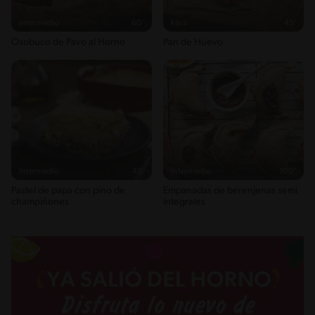
Intermedio
60'
Fácil
45'
Osobuco de Pavo al Horno
Pan de Huevo
Intermedio
45'
Intermedio
100'
Pastel de papa con pino de
Empanadas de berenjenas semi
champiñones
integrales