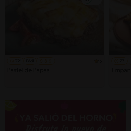
72'
Fácil
77'
5
Pastel de Papas
Empana