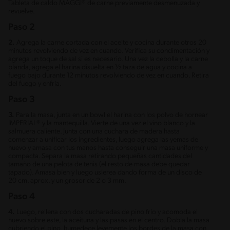
Tableta de caldo MAGGI® de carne previamente desmenuzada y
revuelve.
Paso 2
2.
Agrega la carne cortada con el aceite y cocina durante otros 20
minutos revolviendo de vez en cuando. Verifica su condimentación y
agrega un toque de sal si es necesario. Una vez la cebolla y la carne
blanda, agrega el harina disuelta en ½ taza de agua y cocina a
fuego bajo durante 12 minutos revolviendo de vez en cuando. Retira
del fuego y enfría.
Paso 3
3.
Para la masa, junta en un bowl el harina con los polvo de hornear
IMPERIAL® y la mantequilla. Vierte de una vez el vino blanco y la
salmuera caliente. Junta con una cuchara de madera hasta
comenzar a unificar los ingredientes, luego agrega las yemas de
huevo y amasa con tus manos hasta conseguir una masa uniforme y
compacta. Separa la masa retirando pequeñas cantidades del
tamaño de una pelota de tenis (el resto de masa debe quedar
tapado). Amasa bien y luego uslerea dando forma de un disco de
20 cm. aprox. y un grosor de 2 o 3 mm.
Paso 4
4.
Luego, rellena con dos cucharadas de pino frío y acomoda el
huevo sobre este, la aceituna y las pasas en el centro. Dobla la masa
cubriendo el pino, humedece levemente los bordes de la masa con