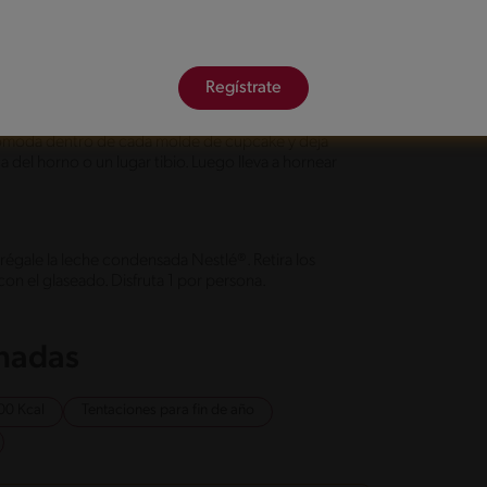
on un paño.
 molde de cupcake con una capita de mantequilla y
Regístrate
ala la masa en un gran rectángulo que no quede tan
ta leve de azúcar, enrolla formando un gran
acomoda dentro de cada molde de cupcake y deja
del horno o un lugar tibio. Luego lleva a hornear
régale la leche condensada Nestlé®. Retira los
con el glaseado. Disfruta 1 por persona.
onadas
00 Kcal
Tentaciones para fin de año