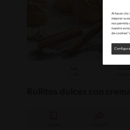
Al hacer clic
mejorar su e
nos permita 
nuestro avis
de cookies" 
Configura
Dificul
Total
Desafia
40
Rollitos dulces con crem
Guardar
Compartir