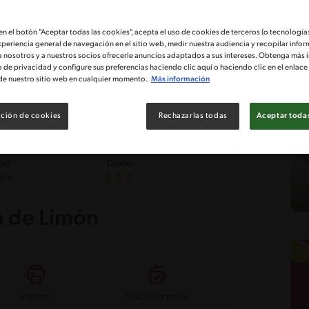
 en el botón "Aceptar todas las cookies", acepta el uso de cookies de terceros (o tecnologías
xperiencia general de navegación en el sitio web, medir nuestra audiencia y recopilar infor
a nosotros y a nuestros socios ofrecerle anuncios adaptados a sus intereses. Obtenga más 
o de privacidad y configure sus preferencias haciendo clic aquí o haciendo clic en el enlac
de nuestro sitio web en cualquier momento.
Más información
ción de cookies
Rechazarlas todas
Aceptar todas
tad
Costo
nte
a de Limón
Imprimir
Marcar cocinada