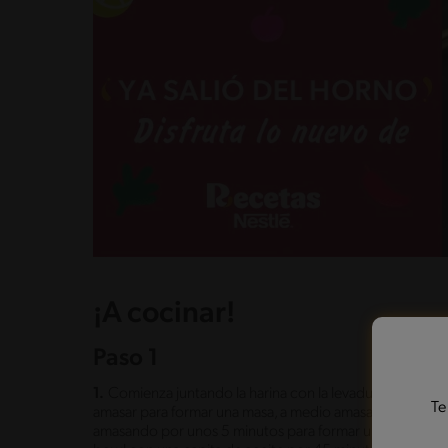
¡A cocinar!
Paso 1
1.
Comienza juntando la harina con la levadura y el azúca
Te
amasar para formar una masa, a medio amasado, agrega la
amasando por unos 5 minutos para formar una masa lisa 