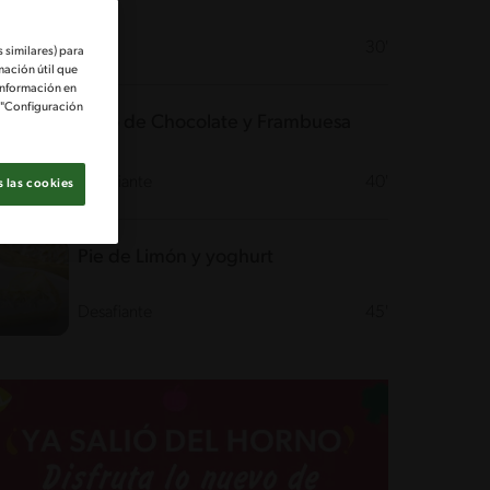
Fácil
30'
 similares) para
mación útil que
información en
e "Configuración
Rollo de Chocolate y Frambuesa
Desafiante
40'
 las cookies
Pie de Limón y yoghurt
Desafiante
45'