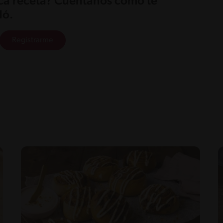
ica receta? Cuéntanos cómo te
ó.
Registrarme