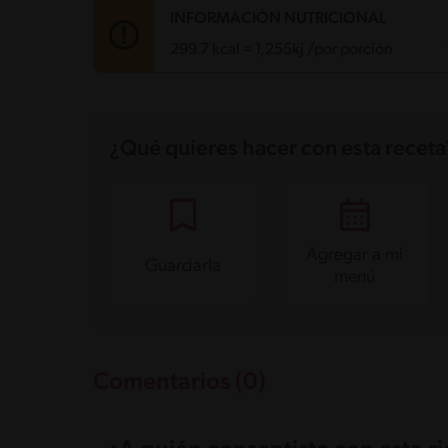
INFORMACIÓN NUTRICIONAL
299.7 kcal = 1,255kj /por porción
Carbohidratos
42.8 g
Energía
299.7 kcal
¿Qué quieres hacer con esta receta
Grasas
11.5 g
Fibra
1 g
Proteína
4.1 g
Grasas saturadas
5.9 g
Sodio
99.2 mg
Azúcares
22.9 g
Agregar a mi
Guardarla
menú
Comentarios (0)