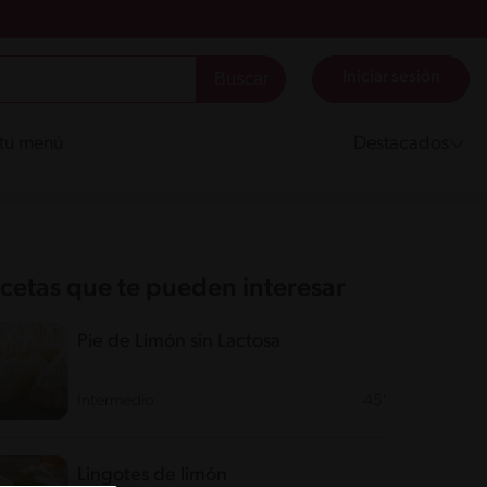
Iniciar sesión
 tu menú
Destacados
cetas que te pueden interesar
Pie de Limón sin Lactosa
Intermedio
45'
Lingotes de limón