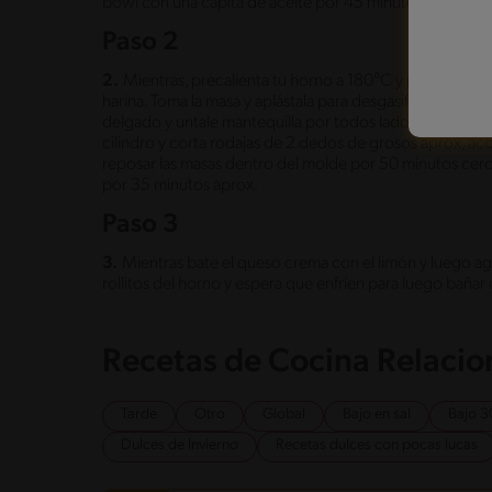
bowl con una capita de aceite por 45 minutos tapada c
Paso 2
2.
Mientras, precalienta tu horno a 180°C y prepara un
harina. Toma la masa y aplástala para desgasificar. Estir
delgado y untale mantequilla por todos lados y una capi
cilindro y corta rodajas de 2 dedos de grosos aprox, 
reposar las masas dentro del molde por 50 minutos cerca 
por 35 minutos aprox.
Paso 3
3.
Mientras bate el queso crema con el limón y luego ag
rollitos del horno y espera que enfríen para luego bañar 
Recetas de Cocina Relaci
Tarde
Otro
Global
Bajo en sal
Bajo 3
Dulces de Invierno
Recetas dulces con pocas lucas