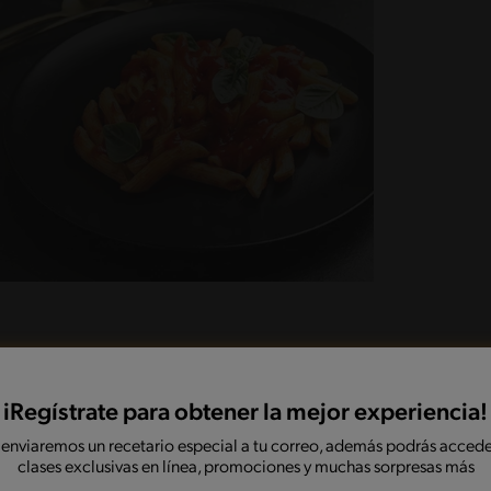
iRegístrate para obtener la mejor experiencia!
r. Mezcla bien y vierte el agua y comienza a
 enviaremos un recetario especial a tu correo, además podrás accede
 mantequilla para incorporar bien y sigue
clases exclusivas en línea, promociones y muchas sorpresas más
que no se pegue en las manos. Deja reposar en un