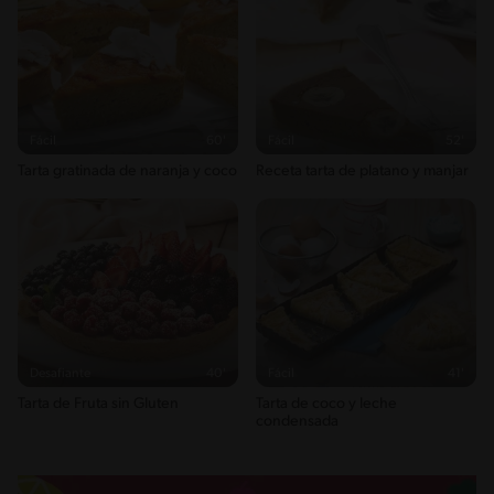
Fácil
60'
Fácil
52'
Tarta gratinada de naranja y coco
Receta tarta de platano y manjar
Desafiante
40'
Fácil
41'
Tarta de Fruta sin Gluten
Tarta de coco y leche
condensada