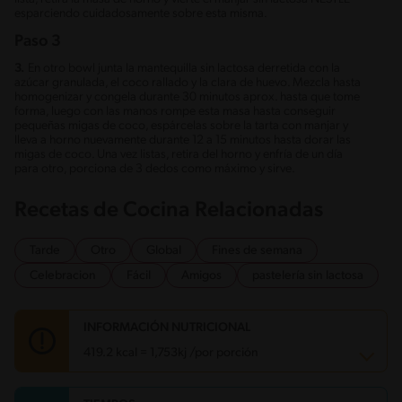
esparciendo cuidadosamente sobre esta misma.
Paso 3
3.
En otro bowl junta la mantequilla sin lactosa derretida con la
azúcar granulada, el coco rallado y la clara de huevo. Mezcla hasta
homogenizar y congela durante 30 minutos aprox. hasta que tome
forma, luego con las manos rompe esta masa hasta conseguir
pequeñas migas de coco, espárcelas sobre la tarta con manjar y
lleva a horno nuevamente durante 12 a 15 minutos hasta dorar las
migas de coco. Una vez listas, retira del horno y enfría de un día
para otro, porciona de 3 dedos como máximo y sirve.
Recetas de Cocina Relacionadas
Tarde
Otro
Global
Fines de semana
Celebracion
Fácil
Amigos
pastelería sin lactosa
INFORMACIÓN NUTRICIONAL
419.2 kcal = 1,753kj /por porción