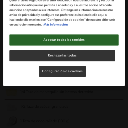
general de navegación en el sitio web, medir nuestra audiencia y recopilar
información útil que nos permita a nosotros y a nuestros socios ofrecerle
3 Cucharadas colmadas de azúcar granulada
anuncios adaptados a sus intereses. Obtenga más información en nuestro
aviso de privacidad y configure sus preferencias haciendo clic aquí o
haciendo clic en el enlace "Configuración de cookies" de nuestro sitio web
1/2 Taza de margarina sin lactosa (100 g)
en cualquier momento.
Más información
1 Yema de huevo
Aceptar todas las cookies
Agua necesaria
Rechazarlas todas
Para el relleno:
Configuración de cookies
1 Paquete de manjar sin lactosa NESTLÉ®
1/4 Taza de mantequilla sin lactosa derretida
1/2 Taza de azúcar granulada
1 Taza de coco rallado (100 g)