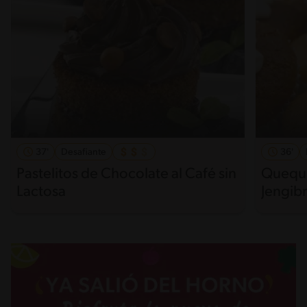
37'
Desafiante
36'
Pastelitos de Chocolate al Café sin
Quequi
Lactosa
Jengibr