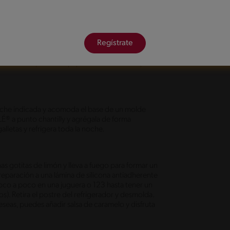
En una olla junta la leche condensada NESTLÉ® con
iendo de vez en cuando para disolver bien el queso
Regístrate
a. Vierte esta mezcla a la olla y cocina hasta tener
 que no supere los 80°C) retira del fuego y
 budinera tapada con papel film al ras hasta que al
 leche indicada y acomoda el base de un molde
LÉ® a punto chantilly y agrégala de forma
alletas y refrigera toda la noche.
nas gotitas de limón y lleva a fuego para formar un
preparación a una lámina de silicona antiadherente
 poco a poco en una juguera o 123 hasta tener un
s). Retira el postre del refrigerador y desmolda.
eseas, puedes añadir salsa de caramelo y disfruta