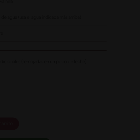
ainilla
 de agua (usa el agua indicada más arriba)
rs
radicionales (remojadas en un poco de leche)
carrito