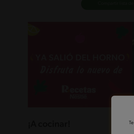
Compartir lista de
¡A cocinar!
Te