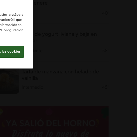
carmenere
Fácil
40'
 similares) para
mación útil que
información en
e "Configuración
Torta de yogurt liviana y baja en
azúcar
Desafiante
58'
 las cookies
Tarta de manzana con helado de
vainilla
Intermedio
45'