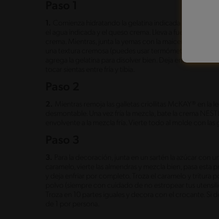
Paso 1
1.
Comienza hidratando la gelatina indicada y reserva. 
el agua indicada y el queso crema. Lleva a fuego revolv
crema. Mientras, junta la yemas con la maicena y la vainill
una textura cremosa (puedes usar termómetro y asegurar
agrega la gelatina para disolver bien. Deja enfriar en una
tocar sientas entre fría y tibia.
Paso 2
2.
Mientras remoja las galletas criollitas McKAY® en la
desmontable. Una vez fría la mezcla, bate la crema NEST
envolvente a la mezcla fría. Vierte todo al molde con las g
Paso 3
3.
Para la decoración, junta en un sartén la azúcar con u
caramelo, vierte las almendras y mezcla bien, pasa esta 
y deja enfriar por completo. Troza el caramelo y tritura
polvo (siempre con cuidado de no estropear tus utensilio
Troza en 10 partes iguales y decora con el crocante. Si d
de 1 por persona.