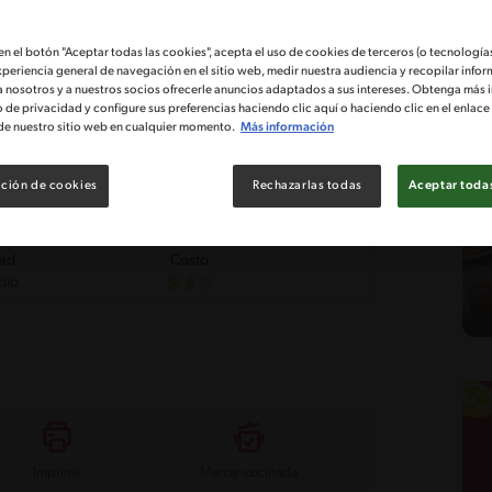
 en el botón "Aceptar todas las cookies", acepta el uso de cookies de terceros (o tecnologías
xperiencia general de navegación en el sitio web, medir nuestra audiencia y recopilar infor
a nosotros y a nuestros socios ofrecerle anuncios adaptados a sus intereses. Obtenga más 
o de privacidad y configure sus preferencias haciendo clic aquí o haciendo clic en el enlac
de nuestro sitio web en cualquier momento.
Más información
ción de cookies
Rechazarlas todas
Aceptar todas
tad
Costo
dio
Imprimir
Marcar cocinada