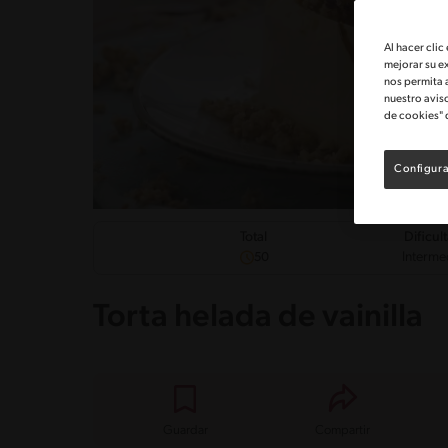
Al hacer clic
mejorar su e
nos permita 
nuestro avis
de cookies" 
Configura
Dificul
Total
Interme
50
Torta helada de vainilla
Guardar
Compartir