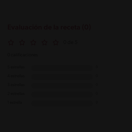
Evaluación de la receta (0)
0 de 5
0 calificaciones
5 estrellas
0
4 estrellas
0
3 estrellas
0
2 estrellas
0
1 estrella
0