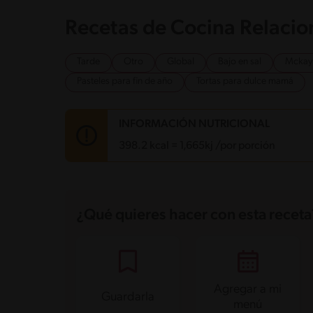
Recetas de Cocina Relaci
Tarde
Otro
Global
Bajo en sal
Mckay
Pasteles para fin de año
Tortas para dulce mamá
INFORMACIÓN NUTRICIONAL
398.2 kcal = 1,665kj /por porción
Carbohidratos
46.1 g
Energía
398.2 kcal
¿Qué quieres hacer con esta receta
Grasas
20 g
Fibra
1.2 g
Proteína
6.2 g
Grasas saturadas
7.6 g
Sodio
108.3 mg
Azúcares
36 g
Agregar a mi
Guardarla
menú