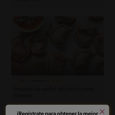
45'
Intermedio
Empana de pastel de choclo semi
integral
iRegístrate para obtener la mejor