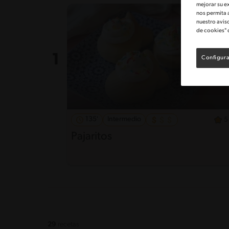
mejorar su e
nos permita 
nuestro avis
de cookies" 
Configura
135'
Intermedio
5
Pajaritos
29
recetas