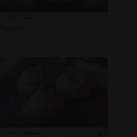
100'
Fácil
Pan pita
135'
Intermedio
5