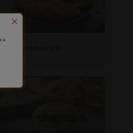
55'
Fácil
r a
Pollo apanado en grill