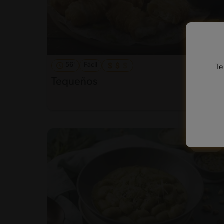
56'
Fácil
Te
Tequeños