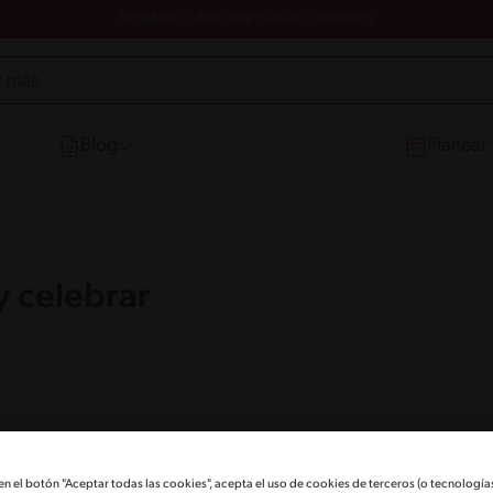
Registrate y descubre nuevos contenidos
Blog
Planear
y celebrar
rtir y celebrar
 en el botón "Aceptar todas las cookies", acepta el uso de cookies de terceros (o tecnologías