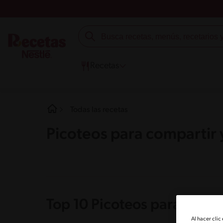
Recetas
Todas las recetas
Picoteos para compartir 
Top 10 Picoteos para compa
Al hacer clic