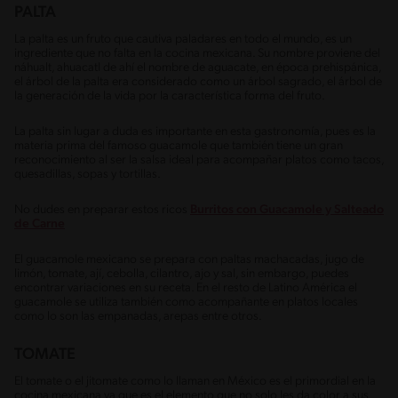
PALTA
La palta es un fruto que cautiva paladares en todo el mundo, es un
ingrediente que no falta en la cocina mexicana. Su nombre proviene del
náhualt, ahuacatl de ahí el nombre de aguacate, en época prehispánica,
el árbol de la palta era considerado como un árbol sagrado, el árbol de
la generación de la vida por la característica forma del fruto.
La palta sin lugar a duda es importante en esta gastronomía, pues es la
materia prima del famoso guacamole que también tiene un gran
reconocimiento al ser la salsa ideal para acompañar platos como tacos,
quesadillas, sopas y tortillas.
No dudes en preparar estos ricos
Burritos con Guacamole y Salteado
de Carne
El guacamole mexicano se prepara con paltas machacadas, jugo de
limón, tomate, ají, cebolla, cilantro, ajo y sal, sin embargo, puedes
encontrar variaciones en su receta. En el resto de Latino América el
guacamole se utiliza también como acompañante en platos locales
como lo son las empanadas, arepas entre otros.
TOMATE
El tomate o el jitomate como lo llaman en México es el primordial en la
cocina mexicana ya que es el elemento que no solo les da color a sus