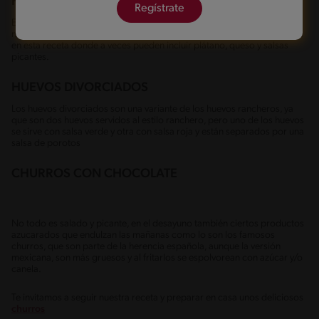
HUEVOS MONTULEÑOS
Regístrate
Estos huevos se sirven sobre una tortilla, acompañados de porotos
negros, salsa de tomate, jamón y arvejas. Puedes encontrar variaciones
en esta receta donde a veces pueden incluir plátano, queso y salsas
picantes.
HUEVOS DIVORCIADOS
Los huevos divorciados son una variante de los huevos rancheros, ya
que son dos huevos servidos al estilo ranchero, pero uno de los huevos
se sirve con salsa verde y otra con salsa roja y están separados por una
salsa de porotos
CHURROS CON CHOCOLATE
No todo es salado y picante, en el desayuno también ciertos productos
azucarados que endulzan las mañanas como lo son los famosos
churros, que son parte de la herencia española, aunque la versión
mexicana, son más gruesos y al fritarlos se espolvorean con azúcar y/o
canela.
Te invitamos a seguir nuestra receta y preparar en casa unos deliciosos
churros