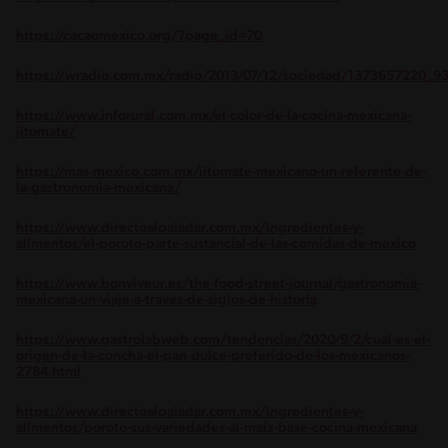
https://cacaomexico.org/?page_id=70
https://wradio.com.mx/radio/2013/07/12/sociedad/1373657220_9
https://www.inforural.com.mx/el-color-de-la-cocina-mexicana-
jitomate/
https://mas-mexico.com.mx/jitomate-mexicano-un-referente-de-
la-gastronomia-mexicana/
https://www.directoalpaladar.com.mx/ingredientes-y-
alimentos/el-poroto-parte-sustancial-de-las-comidas-de-mexico
https://www.bonviveur.es/the-food-street-journal/gastronomia-
mexicana-un-viaje-a-traves-de-siglos-de-historia
https://www.gastrolabweb.com/tendencias/2020/9/2/cual-es-el-
origen-de-la-concha-el-pan-dulce-preferido-de-los-mexicanos-
2784.html
https://www.directoalpaladar.com.mx/ingredientes-y-
alimentos/poroto-sus-variedades-al-maiz-base-cocina-mexicana