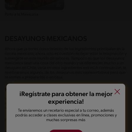
Fácil
25'
Pollo a la Mexicana
DESAYUNOS MEXICANOS
Ahora que ya tienes conocimiento de los ingredientes principales en la
cocina mexicana, ahora solo es cuestión de dejar volar la imaginación y
sumergirte en este mundo de sabores. Tampoco es que los desayunos
mexicanos sean una cosa del otro mundo y se diferencien mucho a un
desayuno en Chile, varía en unos ingredientes extras. A continuación, te
nombraremos algunos de los desayunos más representativos para que
te animes a prepararlos o en casa.
HUEVOS RANCHEROS
iRegístrate para obtener la mejor
Vas a encontrar mil versiones de los huevos rancheros, pero la versión
experiencia!
más popular es con tortillas de elote ligeramente tostadas, un huevo
frito con algún tipo de salsa picante, acompañados de huevos refritos.
Te enviaremos un recetario especial a tu correo, además
podrás acceder a clases exclusivas en línea, promociones y
muchas sorpresas más
Prepara en casa esta versión de
huevos rancheros