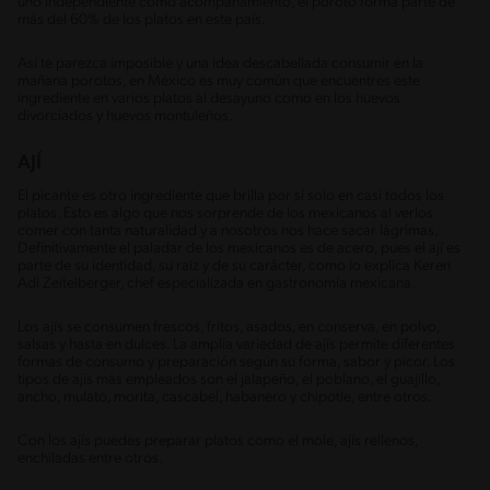
uno independiente como acompañamiento, el poroto forma parte de
más del 60% de los platos en este país.
Así te parezca imposible y una idea descabellada consumir en la
mañana porotos, en México es muy común que encuentres este
ingrediente en varios platos al desayuno como en los huevos
divorciados y huevos montuleños.
AJÍ
El picante es otro ingrediente que brilla por sí solo en casi todos los
platos. Esto es algo que nos sorprende de los mexicanos al verlos
comer con tanta naturalidad y a nosotros nos hace sacar lágrimas.
Definitivamente el paladar de los mexicanos es de acero, pues el ají es
parte de su identidad, su raíz y de su carácter, como lo explica Keren
Adi Zeitelberger, chef especializada en gastronomía mexicana.
Los ajís se consumen frescos, fritos, asados, en conserva, en polvo,
salsas y hasta en dulces. La amplia variedad de ajís permite diferentes
formas de consumo y preparación según su forma, sabor y picor. Los
tipos de ajís más empleados son el jalapeño, el poblano, el guajillo,
ancho, mulato, morita, cascabel, habanero y chipotle, entre otros.
Con los ajís puedes preparar platos como el mole, ajís rellenos,
enchiladas entre otros.