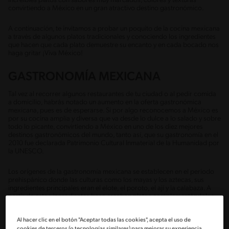
increíbles platos con sabores muy marcados, colores y texturas
convirtiendo a México en un gran atractivo destino gastronómico.
A continuación, te invitamos a probar un poquito de la cocina mexicana
a través de algunos platos tradicionales y conociendo los ingredientes
que hacen que cada plato demuestre su encanto y en cada bocado nos
haga gritar ¡Viva México!
GASTRONOMÍA MEXICANA
Tal vez al recorrer algunos restaurantes de tu ciudad o al pedir comida
a domicilio, habrás notado un aumento en la oferta gastronómica
mexicana, pues es de esperarse. Si por algo reconocemos a México es
por su cocina amplia y diversa que va desde lo dulce a lo salado y sobre
todo lo picante, convirtiendo a México en uno de los diez mejores
destinos gastronómicos del mundo, tanto así, que su gastronomía en el
2010 fue declarada Patrimonio Cultural Inmaterial de la Humanidad por
la UNESCO.
Los orígenes de la gastronomía mexicana se establecen en el periodo
prehispánico donde las culturas como los mayas y los aztecas, sus
ingredientes principales eran el elote, el poroto, el ají y la calabaza. A
partir de estos ingredientes base creaban platos complementándolos
con hierbas y condimentos, nopal, palta, chocolate, aves y pescados.
Al hacer clic en el botón "Aceptar todas las cookies", acepta el uso de
Con la llegada de los españoles y el encuentro forzoso que se dio entre
cookies de terceros (o tecnologías similares) para mejorar su experiencia