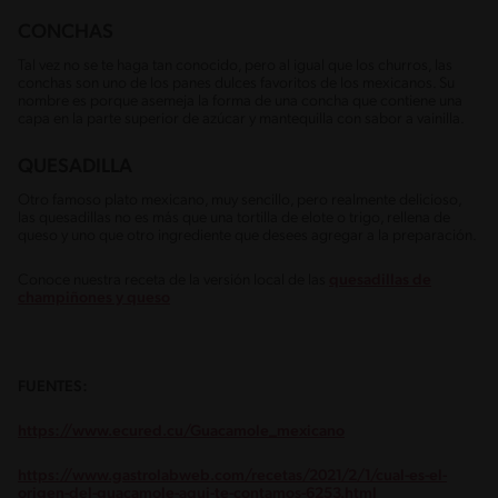
CONCHAS
Tal vez no se te haga tan conocido, pero al igual que los churros, las
conchas son uno de los panes dulces favoritos de los mexicanos. Su
nombre es porque asemeja la forma de una concha que contiene una
capa en la parte superior de azúcar y mantequilla con sabor a vainilla.
QUESADILLA
Otro famoso plato mexicano, muy sencillo, pero realmente delicioso,
las quesadillas no es más que una tortilla de elote o trigo, rellena de
queso y uno que otro ingrediente que desees agregar a la preparación.
Conoce nuestra receta de la versión local de las
quesadillas de
champiñones y queso
FUENTES:
https://www.ecured.cu/Guacamole_mexicano
https://www.gastrolabweb.com/recetas/2021/2/1/cual-es-el-
origen-del-guacamole-aqui-te-contamos-6253.html