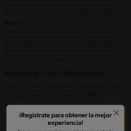
maicena disuelva. Revuelve constantemente y hierve durante 10
segundos para cocer bien la maicena. Retira del fuego y agrega el
chocolate NESTLÉ® DARK®, revuelve hasta derretir el chocolate y
conseguir una crema lisa. Tapa con papel film plástico para enfriar.
Paso 4
4.
Una vez listo y frío el bizcocho, córtalo en tres discos. Remójalos
con un almíbar simple y rellena con la crema de chocolate y repite
el procedimiento con la otra capa de bizcocho. Refrigera; mientras
bate la crema NESTLÉ® con el azúcar flor y la vainilla hasta punto
chantilly (la crema debe estar muy fría) cubre la torta con la crema y
decora con frutillas y nueces como muestra la fotografía. Reposa
durante algunas horas y disfruta de tu torta.
Recetas de Cocina Relacionadas
Otro
Global
Cumpleaños
Celebracion
Fácil
Amigos
Bajo en sal
Campaña LCL Difíciles
INFORMACIÓN NUTRICIONAL
iRegístrate para obtener la mejor
326 kcal = 1,364kj /por porción
experiencia!