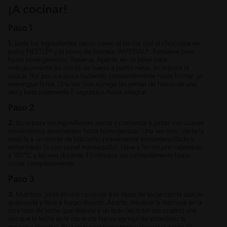
¡A cocinar!
Paso 1
1.
Junta los ingredientes secos como el harina con el chocolate en
polvo NESTLÉ® y el polvo de hornear IMPERIAL®. Remueve bien
hasta homogeneizar. Reserva. Aparte, en un bowl bate
enérgicamente las claras de huevo a punto nieve, incorpora la
azúcar flor poco a poco batiendo constantemente hasta formar un
merengue firme. Una vez listo agrega las yemas de huevo de una
vez y bate solamente 5 segundos hasta integrar.
Paso 2
2.
Incorpora los ingredientes secos y comienza a juntar con suaves
movimientos envolventes hasta homogenizar. Una vez listo, vierte la
mezcla a un molde de bizcocho previamente enmantequillado y
enharinado (o con papel mantequilla). Lleva a horno pre-calentado
a 180°C y hornea durante 35 minutos aproximadamente hasta
cocer completamente.
Paso 3
3.
Mientras, junta en una cacerola tres tazas de leche con la azúcar
granulada y lleva a fuego directo. Aparte, disuelve la maicena en la
otra taza de leche que dejaste a un lado (en total son cuatro) una
vez que la leche en la cacerola hierva agrega de inmediato la