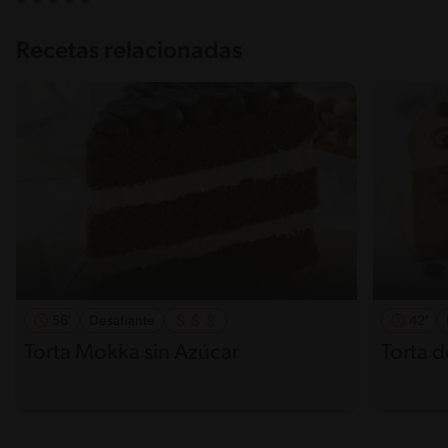
Recetas relacionadas
56'
Desafiante
42'
Torta Mokka sin Azúcar
Torta 