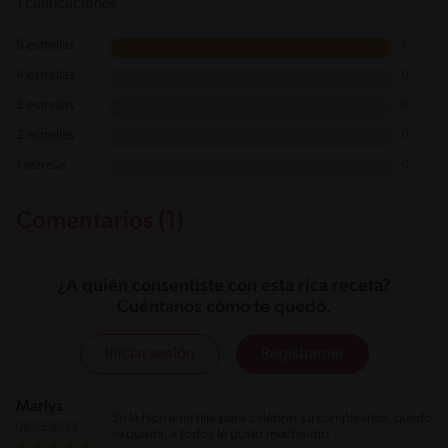
1 calificaciones
5 estrellas
1
4 estrellas
0
3 estrellas
0
2 estrellas
0
1 estrella
0
Comentarios (1)
¿A quién consentiste con esta rica receta?
Cuéntanos cómo te quedó.
Iniciar sesión
Registrarme
Marlys
Se la hice a mi hija para celebrar su cumpleaños, quedo
06.05.2023
exquisita, a todos le gusto muchísimo