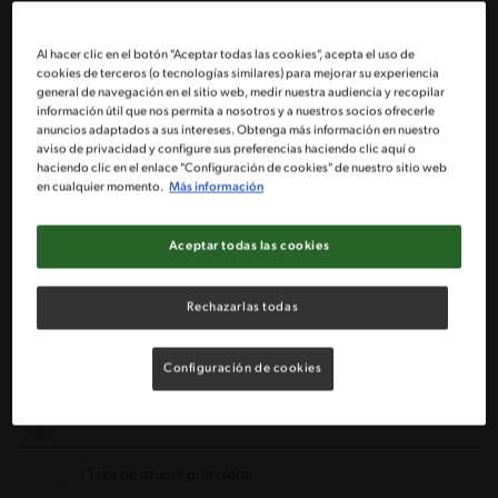
Para el bizcocho:
Al hacer clic en el botón "Aceptar todas las cookies", acepta el uso de
cookies de terceros (o tecnologías similares) para mejorar su experiencia
8 Huevos (separados clara de yema)
general de navegación en el sitio web, medir nuestra audiencia y recopilar
información útil que nos permita a nosotros y a nuestros socios ofrecerle
anuncios adaptados a sus intereses. Obtenga más información en nuestro
8 Cucharadas semi-colmadas de azúcar flor
aviso de privacidad y configure sus preferencias haciendo clic aquí o
haciendo clic en el enlace "Configuración de cookies" de nuestro sitio web
en cualquier momento.
Más información
10 Cucharadas semi-colmadas de harina cernida
Aceptar todas las cookies
2 Cucharadas de chocolate en polvo NESTLÉ®
Rechazarlas todas
1 Cucharadita de polvo de hornear IMPERIAL®
Para el relleno:
Configuración de cookies
4 Tazas de leche semidescremada
1 Taza de azúcar granulada