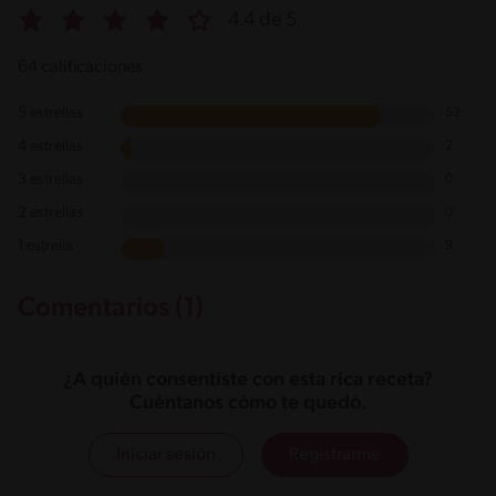
4.4 de 5
64 calificaciones
5 estrellas
53
4 estrellas
2
3 estrellas
0
2 estrellas
0
1 estrella
9
Comentarios (1)
¿A quién consentiste con esta rica receta?
Cuéntanos cómo te quedó.
Iniciar sesión
Registrarme