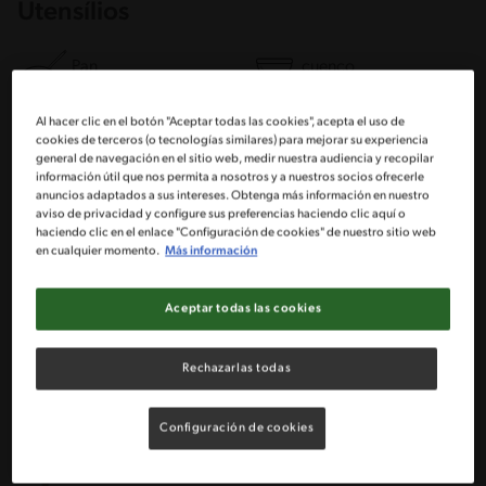
Utensílios
Pan
cuenco
Al hacer clic en el botón "Aceptar todas las cookies", acepta el uso de
Tamiz
Cuchara medidoras
cookies de terceros (o tecnologías similares) para mejorar su experiencia
general de navegación en el sitio web, medir nuestra audiencia y recopilar
información útil que nos permita a nosotros y a nuestros socios ofrecerle
Colador
Cucharón
anuncios adaptados a sus intereses. Obtenga más información en nuestro
aviso de privacidad y configure sus preferencias haciendo clic aquí o
haciendo clic en el enlace "Configuración de cookies" de nuestro sitio web
en cualquier momento.
Más información
Ingredientes
Aceptar todas las cookies
Porciones: 12
Rechazarlas todas
2 Tazas de leche semidescremada
Configuración de cookies
2 Huevos