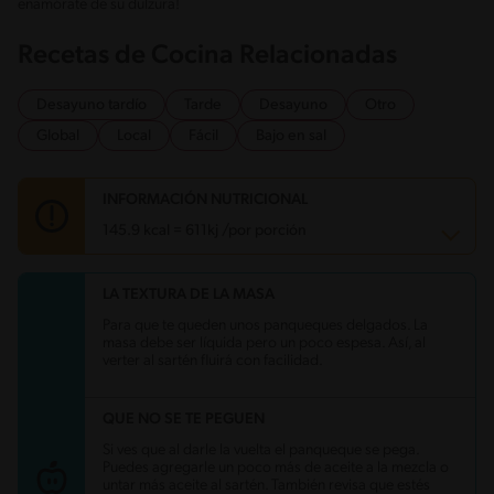
enamórate de su dulzura!
Recetas de Cocina Relacionadas
Desayuno tardío
Tarde
Desayuno
Otro
Global
Local
Fácil
Bajo en sal
INFORMACIÓN NUTRICIONAL
145.9 kcal = 611kj /por porción
LA TEXTURA DE LA MASA
Carbohidratos
25.9 g
Energía
145.9 kcal
Para que te queden unos panqueques delgados. La
Grasas
3.9 g
masa debe ser líquida pero un poco espesa. Así, al
Fibra
0.4 g
verter al sartén fluirá con facilidad.
Proteína
6 g
Grasas saturadas
2.1 g
Sodio
70.5 mg
QUE NO SE TE PEGUEN
Azúcares
11 g
Si ves que al darle la vuelta el panqueque se pega.
Puedes agregarle un poco más de aceite a la mezcla o
untar más aceite al sartén. También revisa que estés