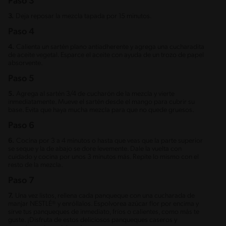
Paso 3
3.
Deja reposar la mezcla tapada por 15 minutos.
Paso 4
4.
Calienta un sartén plano antiadherente y agrega una cucharadita
de aceite vegetal. Esparce el aceite con ayuda de un trozo de papel
absorvente.
Paso 5
5.
Agrega al sartén 3/4 de cucharón de la mezcla y vierte
inmediatamente. Mueve el sartén desde el mango para cubrir su
base. Evita que haya mucha mezcla para que no quede gruesos.
Paso 6
6.
Cocina por 3 a 4 minutos o hasta que veas que la parte superior
se seque y la de abajo se dore levemente. Dale la vuelta con
cuidado y cocina por unos 3 minutos más. Repite lo mismo con el
resto de la mezcla.
Paso 7
7.
Una vez listos, rellena cada panqueque con una cucharada de
manjar NESTLÉ® y enróllalos. Espolvorea azúcar flor por encima y
sirve tus panqueques de inmediato, fríos o calientes, como más te
guste. ¡Disfruta de estos deliciosos panqueques caseros y