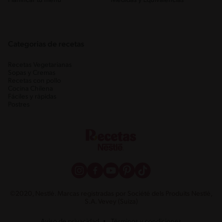
Planificar tu menú
Medidas y Equivalencias
Categorias de recetas
Recetas Vegetarianas
Sopas y Cremas
Recetas con pollo
Cocina Chilena
Fáciles y rápidas
Postres
©2020, Nestlé. Marcas registradas por Société dels Produits Nestlé,
S.A. Vevey (Suiza)
Aviso de privacidad
Términos y condiciones