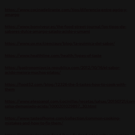
https://www.cocinadelirante.com/tips/diferencia-entre-agrio-y-
amargo
https://www.bonviveur.es/the-food-street-journal/los-tipos-de-
sabores-dulce-amargo-salado-acido-y-umami
https://www.uv.mx/cienciauv/blog/la-quimica-del-sabor/
https://www.healthline.com/health/types-of-taste
https://gastronomiaycia.republica.com/2012/10/16/el-sabor-
acido-mejora-muchos-platos/
https://food52.com/blog/12326-the-5-tastes-how-to-cook-with-
them
https://www.elespanol.com/cocinillas/recetas/salsas/20150721/corr
salsa-demasiado-acida/1000201029897_30.html
https://www.tasteofhome.com/collection/common-cooking-
mistakes-and-how-to-fix-them/