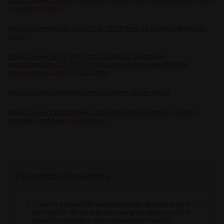
https://www.today.com/food/how-fix-food-s-too-salty-sour-spicy-
or-sweet-t105034
https://sweeetheat.com/2018/12/09/how-to-fix-food-thats-too-
sour/
https://www.elespanol.com/cocinillas/reportajes-
gastronomicos/20170619/combinar-sabores-equilibrarlos-
potenciarlos/224978722_0.html
https://www.healthline.com/nutrition/bitter-foods
https://www.tasteofhome.com/collection/common-cooking-
mistakes-and-how-to-fix-them/
Preguntas frecuentes
¿Cuál es el papel de nuestras papilas gustativas en la
percepción de los sabores amargos y agrios, y cómo
podemos equilibrar estos sabores en nuestras