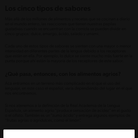
Los cinco tipos de sabores
Más allá de los millones de alimentos y recetas que se cocinan a diario
en el mundo entero, las reacciones que tienen nuestras papilas
gustativas cuando se encuentran con la comida se pueden dividir en
cinco grupos: dulce, amargo, ácido, salado y umami.
Cada uno de estos tipos de sabores se sienten con una mayor o menor
intensidad en diferentes partes de la lengua debido a los receptores
que están en ella. Por ejemplo, lo dulce se siente mucho más fuerte en la
punta porque ahí están la mayoría de los receptores de este sabor.
¿Qué pasa, entonces, con los alimentos agrios?
Acá entramos en un terreno más complicado en el que el uso del
lenguaje, en este caso el español, varía dependiendo del lugar en el que
nos encontremos.
Si nos atenemos a la definición de la Real Academia de la Lengua
Española, un alimento agrio “produce sensación de acidez” en el gusto
o el olfato. También es un “zumo ácido” y entrega algunos ejemplos de
“frutas agrias o agridulces, como el limón”.
Es decir, en el diccionario es un sinónimo de ácido.