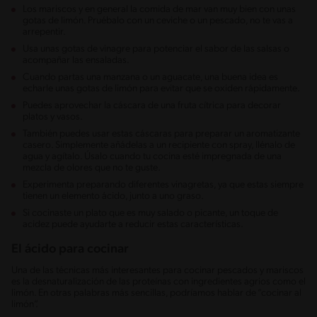
Los mariscos y en general la comida de mar van muy bien con unas
gotas de limón. Pruébalo con un ceviche o un pescado, no te vas a
arrepentir.
Usa unas gotas de vinagre para potenciar el sabor de las salsas o
acompañar las ensaladas.
Cuando partas una manzana o un aguacate, una buena idea es
echarle unas gotas de limón para evitar que se oxiden rápidamente.
Puedes aprovechar la cáscara de una fruta cítrica para decorar
platos y vasos.
También puedes usar estas cáscaras para preparar un aromatizante
casero. Simplemente añádelas a un recipiente con spray, llénalo de
agua y agítalo. Úsalo cuando tu cocina esté impregnada de una
mezcla de olores que no te guste.
Experimenta preparando diferentes vinagretas, ya que estas siempre
tienen un elemento ácido, junto a uno graso.
Si cocinaste un plato que es muy salado o picante, un toque de
acidez puede ayudarte a reducir estas características.
El ácido para cocinar
Una de las técnicas más interesantes para cocinar pescados y mariscos
es la desnaturalización de las proteínas con ingredientes agrios como el
limón. En otras palabras más sencillas, podríamos hablar de “cocinar al
limón”.