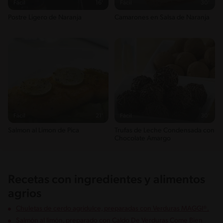
Fácil
16'
Fácil
30'
Postre Ligero de Naranja
Camarones en Salsa de Naranja
Fácil
21'
Fácil
30'
Salmon al Limon de Pica
Trufas de Leche Condensada con
Chocolate Amargo
Recetas con ingredientes y alimentos
agrios
Chuletas de cerdo agridulce, preparadas con Verduras MAGGI®.
Salmón al limón, preparado con Caldo De Verduras Come Bien