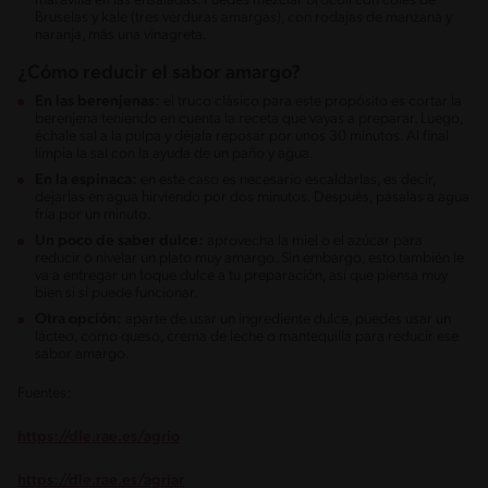
maravilla en las ensaladas. Puedes mezclar brócoli con coles de
Bruselas y kale (tres verduras amargas), con rodajas de manzana y
naranja, más una vinagreta.
¿Cómo reducir el sabor amargo?
En las berenjenas:
el truco clásico para este propósito es cortar la
berenjena teniendo en cuenta la receta que vayas a preparar. Luego,
échale sal a la pulpa y déjala reposar por unos 30 minutos. Al final
limpia la sal con la ayuda de un paño y agua.
En la espinaca:
en este caso es necesario escaldarlas, es decir,
dejarlas en agua hirviendo por dos minutos. Después, pásalas a agua
fría por un minuto.
Un poco de saber dulce:
aprovecha la miel o el azúcar para
reducir o nivelar un plato muy amargo. Sin embargo, esto también le
va a entregar un toque dulce a tu preparación, así que piensa muy
bien si sí puede funcionar.
Otra opción:
aparte de usar un ingrediente dulce, puedes usar un
lácteo, como queso, crema de leche o mantequilla para reducir ese
sabor amargo.
Fuentes:
https://dle.rae.es/agrio
https://dle.rae.es/agriar