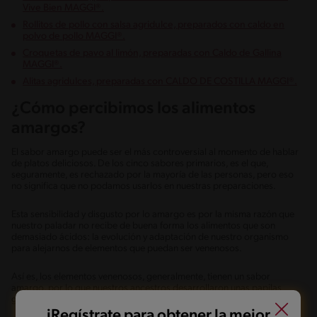
Vive Bien MAGGI®.
Rollitos de pollo con salsa agridulce, preparados con caldo en
polvo de pollo MAGGI®.
Croquetas de pavo al limón, preparadas con Caldo de Gallina
MAGGI®.
Alitas agridulces, preparadas con CALDO DE COSTILLA MAGGI®.
¿Cómo percibimos los alimentos
amargos?
El sabor amargo puede ser el más controversial al momento de hablar
de platos deliciosos. De los cinco sabores primarios, es el que,
seguramente, es rechazado por la mayoría de las personas, pero eso
no significa que no podamos usarlos en nuestras preparaciones.
Esta sensibilidad y disgusto por lo amargo es por la misma razón que
nuestro paladar no recibe de buena forma los alimentos que son
demasiado ácidos: la evolución y adaptación de nuestro organismo
para alejarnos de elementos que puedan ser venenosos.
Así es, los elementos venenosos, generalmente, tienen un sabor
amargo, por lo que nuestros ancestros desarrollaron unas papilas
gustativas que los rechazan.
iRegístrate para obtener la mejor