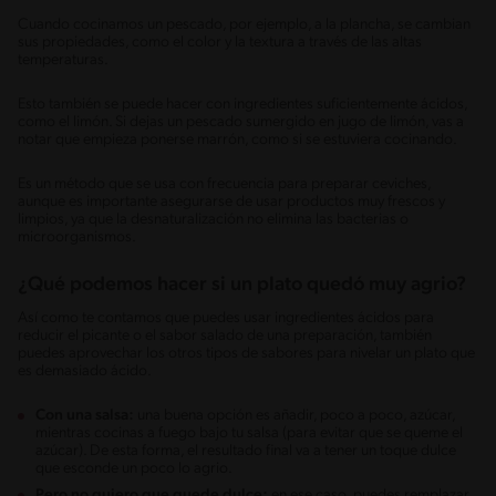
Cuando cocinamos un pescado, por ejemplo, a la plancha, se cambian
sus propiedades, como el color y la textura a través de las altas
temperaturas.
Esto también se puede hacer con ingredientes suficientemente ácidos,
como el limón. Si dejas un pescado sumergido en jugo de limón, vas a
notar que empieza ponerse marrón, como si se estuviera cocinando.
Es un método que se usa con frecuencia para preparar ceviches,
aunque es importante asegurarse de usar productos muy frescos y
limpios, ya que la desnaturalización no elimina las bacterias o
microorganismos.
¿Qué podemos hacer si un plato quedó muy agrio?
Así como te contamos que puedes usar ingredientes ácidos para
reducir el picante o el sabor salado de una preparación, también
puedes aprovechar los otros tipos de sabores para nivelar un plato que
es demasiado ácido.
Con una salsa:
una buena opción es añadir, poco a poco, azúcar,
mientras cocinas a fuego bajo tu salsa (para evitar que se queme el
azúcar). De esta forma, el resultado final va a tener un toque dulce
que esconde un poco lo agrio.
Pero no quiero que quede dulce:
en ese caso, puedes remplazar