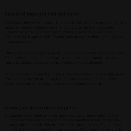
Sácale el jugo a la piel del limón
En Recetas Nestlé® queremos que uses todos los elementos y las partes
de los alimentos. Además de rallar la cáscara, también la puedes
aprovechar para decorar algunos platos o bebidas, ya sea para
entregarle un toque de sabor a una infusión o para añadirle ese juego
visual a un vaso.
Otra opción es usarla para hacer una fragancia contra los malos olores.
En la cocina se mezclan muchos aromas que, sinceramente, no son los
más agradables y, a veces, abrir la ventana no es suficiente.
La solución es muy sencilla: corta la cáscara del limón y guárdala en un
envase de spray con agua. Agítalo un poco y rocía la mezcla. Ahora
tienes tu propio ambientador casero y totalmente natural.
Limón, un aliado de la limpieza
Suaviza las manchas:
si ves que la estufa, sartenes, ollas u otros
materiales de acero inoxidable tienen manchas que no has podido
sacar, intenta suavizarlas primero con jugo de limón. Déjalo actuar
unos 10 minutos y vuelve a lavar con agua tibia y jabón, el resultado