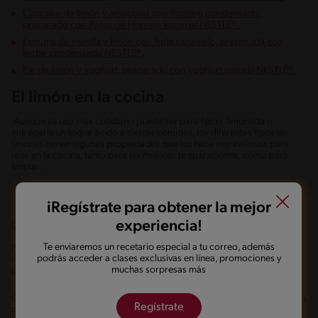
Cupcake de limón y amapolas con frosting condensado,
preparado con Polvo de Horneo Imperial NESTLÉ®.
Espuma de vainilla y limón con fruta caramelo, preparada con
leche condensada NESTLÉ®.
Pie de limón y yoghurt, preparado con yoghurt natural NESTLÉ®.
El limón en la cocina
Aunque su uso más cotidiano puede ser para hacer limonada o
entregarle un toque ácido a ciertas comidas, los diferentes tipos de
limones tienen algunas propiedades que los hace maravillosos para
usar en la cocina, tanto para las mejores preparaciones, como para
limpiar.
iRegístrate para obtener la mejor
experiencia!
La desnaturalización de proteínas
No te preocupes, hablamos de un proceso bastante sencillo de
Te enviaremos un recetario especial a tu correo, además
entender. En otras palabras, es la técnica de “cocinar al limón”, que
podrás acceder a clases exclusivas en línea, promociones y
puede sonar mucho más digerible que desnaturalización.
muchas sorpresas más
Cuando cocinamos una carne con altas temperaturas, su color y textura
Regístrate
cambian. Esto es porque las proteínas modifican su estructura y sus