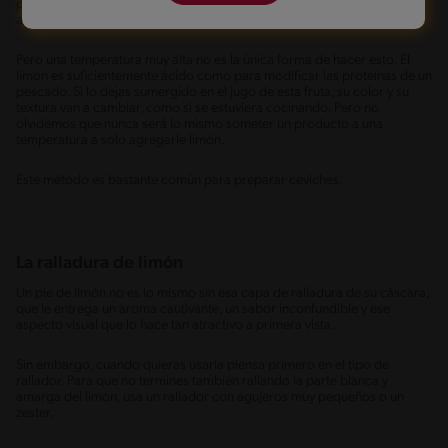
propiedades. En palabras más sencillas, eso es lo que sucede cuando
asamos un pescado a la plancha.
Pero una temperatura muy alta no es la única forma de hacer esto. El
limón es suficientemente ácido como para modificar las proteínas de un
pescado. Si lo dejas sumergido en el jugo de esta fruta, su color y su
textura van a cambiar, como si se estuviera cocinando. Pero no
olvidemos que nunca será lo mismo someter un producto a una
temperatura a solo agregarle limón.
Este método es bastante común para preparar ceviches.
La ralladura de limón
Un pie de limón no es lo mismo sin esa capa de ralladura de su cáscara,
que le entrega un aroma cautivante, un sabor inconfundible y ese
aspecto visual que lo hace tan atractivo a primera vista.
Sin embargo, cuando quieras usarla piensa primero en el tipo de
rallador. Para que no termines también rallando la parte blanca y
amarga del limón, usa un rallador con agujeros muy pequeños o un
zester.