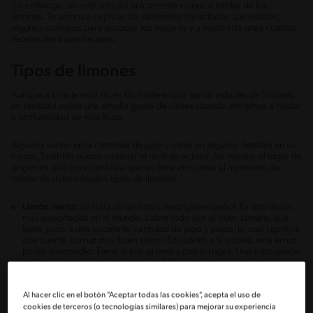
Sin embargo, en este artículo únicamente vamos a hablar de los
limones. Te vamos a explicar las diferentes variedades que existen,
algunos consejos para escoger los mejores y a mostrarte unas cuantas
recetas para que los uses.
Tipos de limones
Aunque a simple vista no es fácil diferenciar las variedades de limones,
en realidad existe una amplia gama de clases cuando entramos a hablar
a profundidad de esta fruta.
Algunos varían en la cantidad de jugo y otros en algunos detalles en su
forma. También puede cambiar el nivel de acidez. Así mismo, el lugar de
origen es otra característica que se tiene en cuenta al momento de
hablar de determinados tipos de limones.
Limón verna:
se trata de un limón de origen español. Es uno de los
más exportados en el mundo, sobre todo por el buen tamaño que
tiene, junto a una excelente cantidad de jugo y pulpa, lo cual significa
que cuenta con un muy buen sabor. En cuanto a la acidez, está en un
punto intermedio. Tiene la piel gruesa y con arrugas. Una subespecie
del limón verna, llamado limón verdelli, tiene una cáscara más
delgada, suave y lisa.
Limón eureka:
este tipo de limón nació en California, Estados
Al hacer clic en el botón "Aceptar todas las cookies", acepta el uso de
Unidos, aunque se cultiva en países de Sudamérica y África. Tiene
cookies de terceros (o tecnologías similares) para mejorar su experiencia