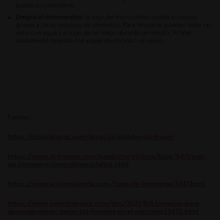
puede sorprenderte.
Limpia el microondas:
la caja del microondas puede acumular
grasas y otros residuos de alimentos. Para limpiarla, puedes dejar un
vaso con agua y el jugo de un limón durante un minuto. Al final,
únicamente límpialo con papel de cocina o un paño.
Fuentes:
https://citricoslapaz.com/blog/variedades-de-limon/
https://www.el-limonar.com/productor-citricos/blog/54/tipos-
de-limones-y-como-diferenciarlos.html
https://www.ecologiaverde.com/tipos-de-limoneros-3247.html
https://www.gastrolabweb.com/tips/2021/8/4/consejos-para-
aprender-elegir-mejor-tus-limones-en-el-mercado-13435.html