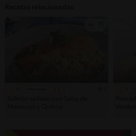
Recetas relacionadas
35'
Intermedio
71'
5
Salmón sellado con Salsa de
Pescad
Maracuyá y Quinoa
Verdur