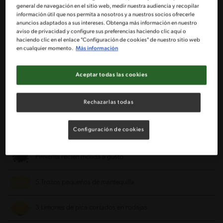
general de navegación en el sitio web, medir nuestra audiencia y recopilar
información útil que nos permita a nosotros y a nuestros socios ofrecerle
Porciones: 5
anuncios adaptados a sus intereses. Obtenga más información en nuestro
aviso de privacidad y configure sus preferencias haciendo clic aquí o
haciendo clic en el enlace "Configuración de cookies" de nuestro sitio web
en cualquier momento.
Más información
5 Trozos de salmón fresco sin piel (170 g c/u)
Aceptar todas las cookies
5 Cucharadas de vino blanco
Rechazarlas todas
1 Tableta de caldo MAGGI® de verduras
Configuración de cookies
1/4 Taza de Agua
Pimienta recien molida a gusto
5 Trozos pequeños de mantequilla
3 Limones de pica cortados en rodajas