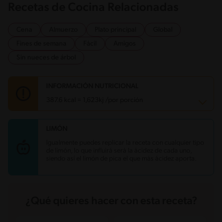
Recetas de Cocina Relacionadas
Cena
Almuerzo
Plato principal
Global
Fines de semana
Fácil
Amigos
Sin nueces de árbol
INFORMACIÓN NUTRICIONAL
387.6 kcal = 1,623kj /por porción
LIMÓN
Carbohidratos
4.3 g
Energía
387.6 kcal
Igualmente puedes replicar la receta con cualquier tipo
Grasas
21.2 g
de limón, lo que influirá será la ácidez de cada uno,
Fibra
0.9 g
siendo así el limón de pica el que más ácidez aporta.
Proteína
41.5 g
Grasas saturadas
9.4 g
Sodio
646.8 mg
Azúcares
0.9 g
¿Qué quieres hacer con esta receta?