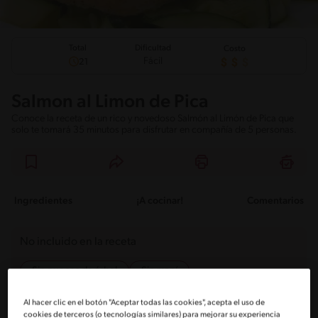
Total
Dificultad
Costo
Fácil
21
Salmon al Limon de Pica
Conoce la receta de un rico y novedoso Salmón al Limón de Pica que
solo te tomará 35 minutos para disfrutar en compañía de 5 personas.
Ingredientes
¡A cocinar!
Comentarios
No incluido en la receta
Sin nueces de árbol
Sin maní
Al hacer clic en el botón "Aceptar todas las cookies", acepta el uso de
Ingredientes
cookies de terceros (o tecnologías similares) para mejorar su experiencia