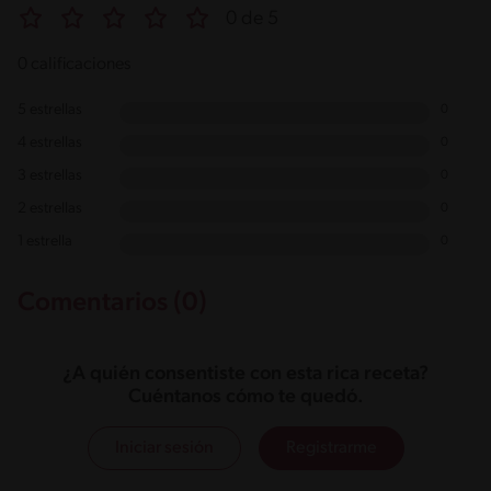
0 de 5
0 calificaciones
5 estrellas
0
4 estrellas
0
3 estrellas
0
2 estrellas
0
1 estrella
0
Comentarios (0)
¿A quién consentiste con esta rica receta?
Cuéntanos cómo te quedó.
Iniciar sesión
Registrarme