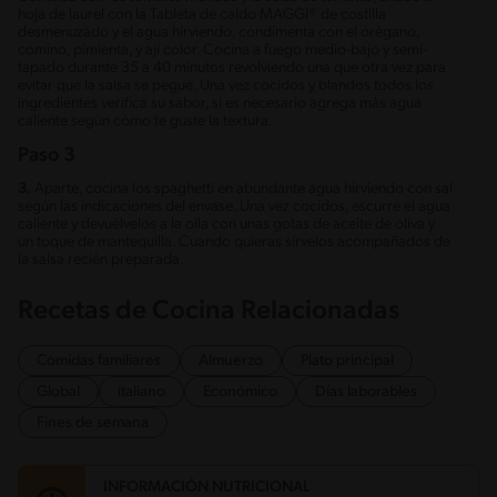
hoja de laurel con la Tableta de caldo MAGGI® de costilla
desmenuzado y el agua hirviendo, condimenta con el orégano,
comino, pimienta, y ají color. Cocina a fuego medio-bajo y semi-
tapado durante 35 a 40 minutos revolviendo una que otra vez para
evitar que la salsa se pegue. Una vez cocidos y blandos todos los
ingredientes verifica su sabor, si es necesario agrega más agua
caliente según cómo te guste la textura.
Paso 3
3.
Aparte, cocina los spaghetti en abundante agua hirviendo con sal
según las indicaciones del envase. Una vez cocidos, escurre el agua
caliente y devuélvelos a la olla con unas gotas de aceite de oliva y
un toque de mantequilla. Cuando quieras sírvelos acompañados de
la salsa recién preparada.
Recetas de Cocina Relacionadas
Comidas familiares
Almuerzo
Plato principal
Global
italiano
Económico
Días laborables
Fines de semana
INFORMACIÓN NUTRICIONAL