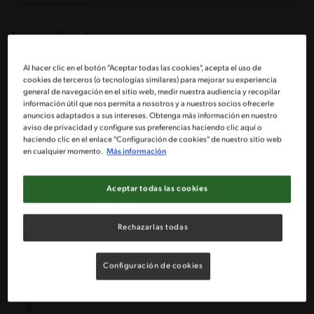
Ingredientes
Al hacer clic en el botón "Aceptar todas las cookies", acepta el uso de
Porciones: 5
cookies de terceros (o tecnologías similares) para mejorar su experiencia
general de navegación en el sitio web, medir nuestra audiencia y recopilar
información útil que nos permita a nosotros y a nuestros socios ofrecerle
anuncios adaptados a sus intereses. Obtenga más información en nuestro
2 Cdas de aceite de oliva
aviso de privacidad y configure sus preferencias haciendo clic aquí o
haciendo clic en el enlace "Configuración de cookies" de nuestro sitio web
en cualquier momento.
Más información
2 Dientes de ajo cortado finamente
Aceptar todas las cookies
2 Zanahorias medianas rallada finamente
2 Cebollas chicas cortadas en cubos pequeños
Rechazarlas todas
1 Pimentón rojo cortado en cubos pequeños
Configuración de cookies
1 Taza de apio cortada en cubos pequeños