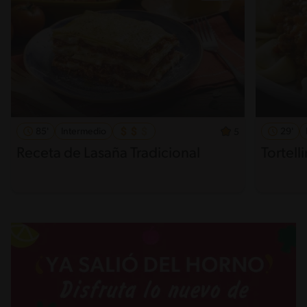
85'
Intermedio
29'
5
Receta de Lasaña Tradicional
Tortelli