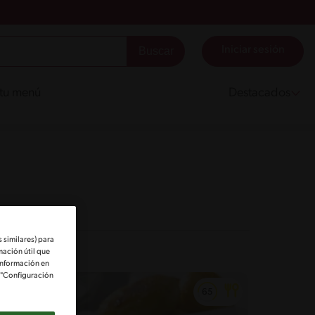
Iniciar sesión
 tu menú
Destacados
 similares) para
mación útil que
información en
e "Configuración