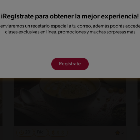
30'
Fácil
iRegístrate para obtener la mejor experiencia!
Albóndigas en Salsa
 enviaremos un recetario especial a tu correo, además podrás accede
clases exclusivas en línea, promociones y muchas sorpresas más
Regístrate
20'
Fácil
5