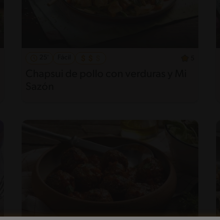
25'
Fácil
5
Chapsui de pollo con verduras y Mi
Sazón