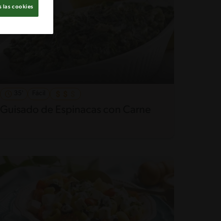
 las cookies
35'
Fácil
Guisado de Espinacas con Carne