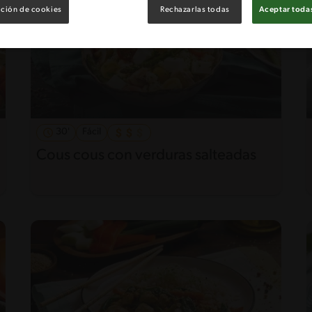
ción de cookies
Rechazarlas todas
Aceptar todas
30'
Fácil
Cous cous con verduras salteadas