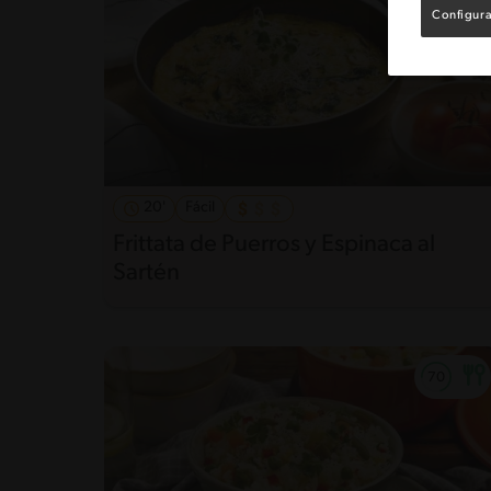
Configura
20'
Fácil
Frittata de Puerros y Espinaca al
Sartén