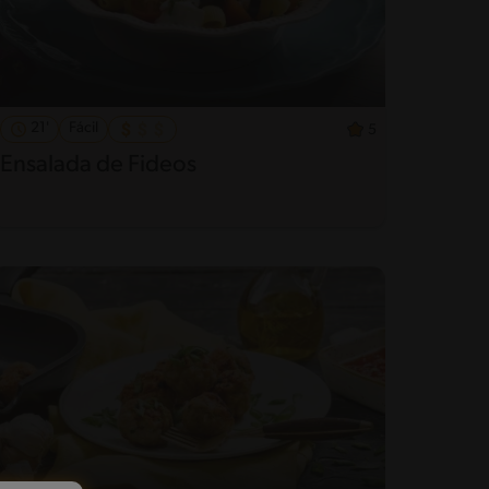
21'
Fácil
5
Ensalada de Fideos