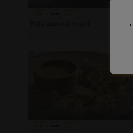
55'
Fácil
Pollo apanado en grill
Te
35'
Fácil