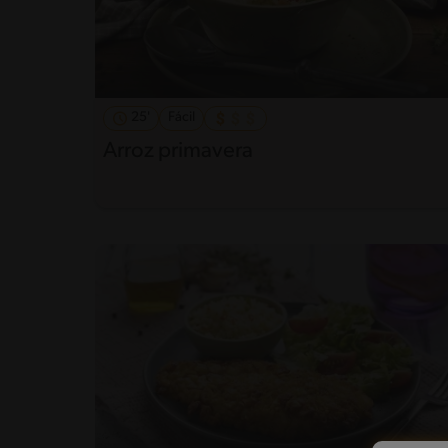
25'
Fácil
Arroz primavera