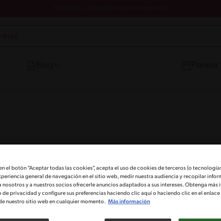
Registrate y descubre nuevos contenidos
Blog
Planear
 en el botón "Aceptar todas las cookies", acepta el uso de cookies de terceros (o tecnologías
xperiencia general de navegación en el sitio web, medir nuestra audiencia y recopilar infor
a nosotros y a nuestros socios ofrecerle anuncios adaptados a sus intereses. Obtenga más 
o de privacidad y configure sus preferencias haciendo clic aquí o haciendo clic en el enlac
de nuestro sitio web en cualquier momento.
Más información