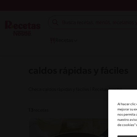
Recetas
caldos rápidas y fáciles
Checa caldos rápidas y fáciles | Recetas Nestlé
Al hacer clic
mejorar su e
13
recetas
nos permita 
nuestro avis
de cookies" 