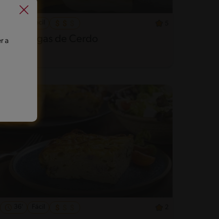
45'
Fácil
5
Albóndigas de Cerdo
r a
36'
Fácil
2