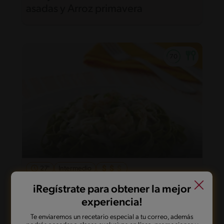
asadas y Arroz primavera
27'
Intermedio
Fetuccinis con Salsa de Camarones y
iRegístrate para obtener la mejor
Champiñones
experiencia!
Te enviaremos un recetario especial a tu correo, además