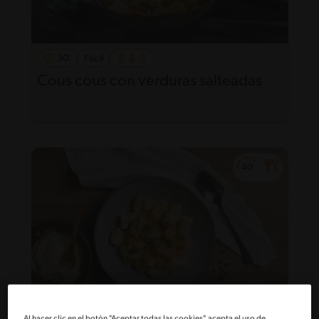
30'
Fácil
Cous cous con verduras salteadas
Al hacer clic en el botón "Aceptar todas las cookies", acepta el uso de