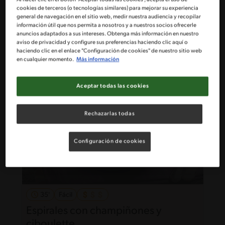
32'
Intermedio
cookies de terceros (o tecnologías similares) para mejorar su experiencia
general de navegación en el sitio web, medir nuestra audiencia y recopilar
Gnocchi de Papa con Salsa tuco
información útil que nos permita a nosotros y a nuestros socios ofrecerle
anuncios adaptados a sus intereses. Obtenga más información en nuestro
aviso de privacidad y configure sus preferencias haciendo clic aquí o
haciendo clic en el enlace "Configuración de cookies" de nuestro sitio web
en cualquier momento.
Más información
Aceptar todas las cookies
Rechazarlas todas
Configuración de cookies
35'
Fácil
Espirales con champiñones y
ciboulette