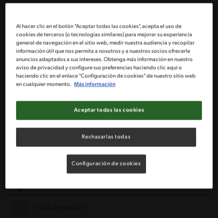
Para la Mezcla:
Al hacer clic en el botón "Aceptar todas las cookies", acepta el uso de
500 g de carne molida
cookies de terceros (o tecnologías similares) para mejorar su experiencia
general de navegación en el sitio web, medir nuestra audiencia y recopilar
información útil que nos permita a nosotros y a nuestros socios ofrecerle
1 Cda de orégano
anuncios adaptados a sus intereses. Obtenga más información en nuestro
aviso de privacidad y configure sus preferencias haciendo clic aquí o
haciendo clic en el enlace "Configuración de cookies" de nuestro sitio web
1 Cda de ají de color
en cualquier momento.
Más información
1 Diente de ajo picado finamente
Aceptar todas las cookies
1/4 Cdta de comino
Rechazarlas todas
1/2 Cdta de sal
Configuración de cookies
2 Cda de salsa de soya
1 Cda de mostaza