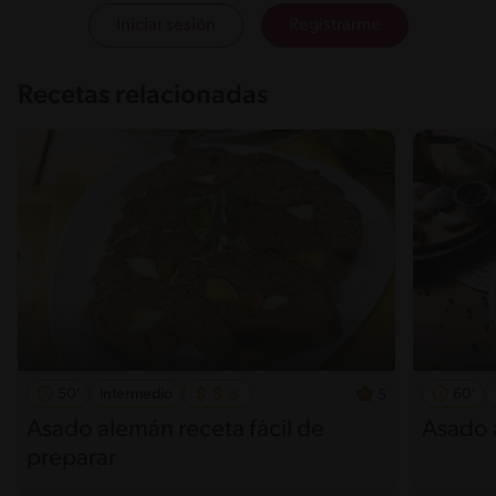
Iniciar sesión
Registrarme
Recetas relacionadas
50'
Intermedio
60'
5
Asado alemán receta fácil de
Asado 
preparar