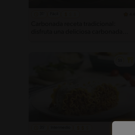
31'
Fácil
4.4
Carbonada receta tradicional:
disfruta una deliciosa carbonada
casera
35'
Intermedio