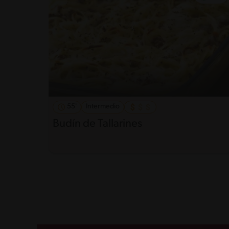
55'
Intermedio
Budín de Tallarines