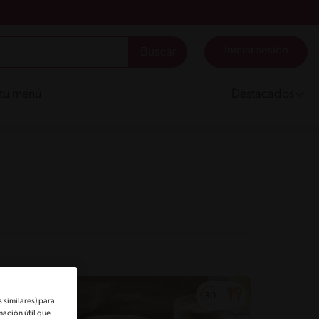
Iniciar sesión
 tu menú
Destacados
 similares) para
mación útil que