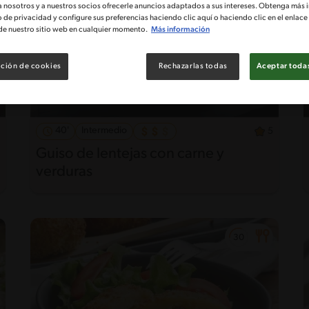
a nosotros y a nuestros socios ofrecerle anuncios adaptados a sus intereses. Obtenga más 
o de privacidad y configure sus preferencias haciendo clic aquí o haciendo clic en el enlac
de nuestro sitio web en cualquier momento.
Más información
ción de cookies
Rechazarlas todas
Aceptar todas
40'
Intermedio
5
Guiso de lentejas con carne y
verduras