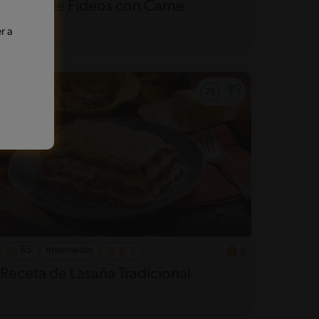
Tortilla de Fideos con Carne
r a
85'
Intermedio
5
Receta de Lasaña Tradicional