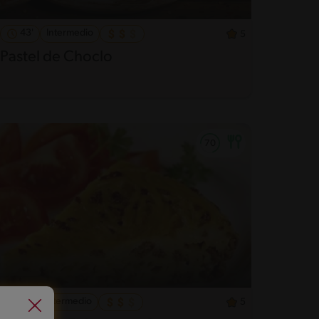
43'
Intermedio
5
Pastel de Choclo
21'
Intermedio
5