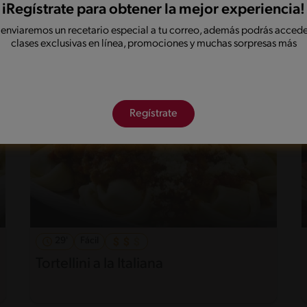
Guiso de zapallo italiano con papas
iRegístrate para obtener la mejor experiencia!
doradas
 enviaremos un recetario especial a tu correo, además podrás accede
clases exclusivas en línea, promociones y muchas sorpresas más
Regístrate
29'
Fácil
Tortellini a la Italiana