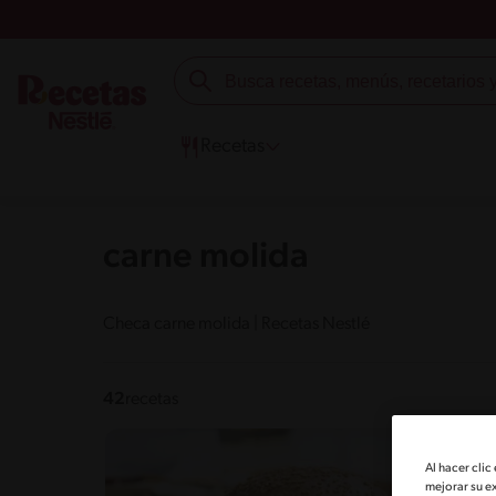
Recetas
carne molida
Checa carne molida | Recetas Nestlé
42
recetas
Al hacer clic
mejorar su e