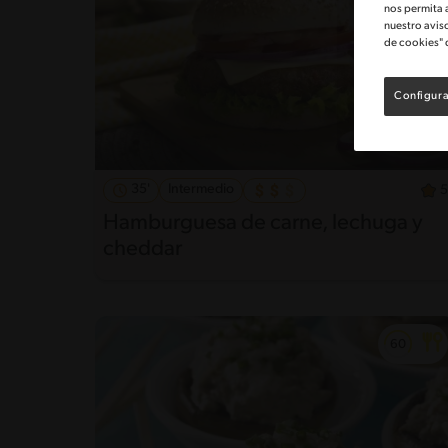
nos permita 
nuestro avis
de cookies" 
Configura
35'
Intermedio
5
Hamburguesa de carne, lechuga y
cheddar