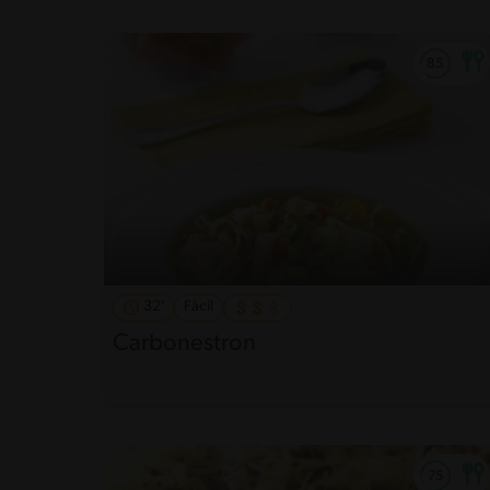
32'
Fácil
Carbonestron