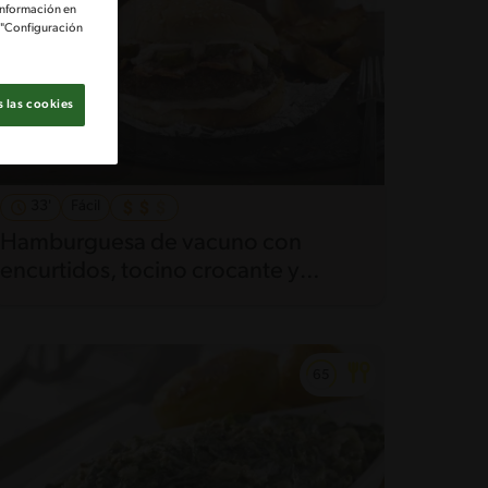
información en
e "Configuración
 las cookies
33'
Fácil
Hamburguesa de vacuno con
encurtidos, tocino crocante y
lactonesa