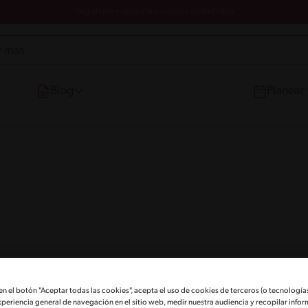
Registrate y descubre nuevos contenidos
Blog
Planear
 en el botón "Aceptar todas las cookies", acepta el uso de cookies de terceros (o tecnologías
xperiencia general de navegación en el sitio web, medir nuestra audiencia y recopilar infor