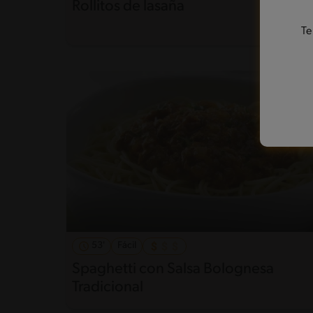
Rollitos de lasaña
Te
53'
Fácil
Spaghetti con Salsa Bolognesa
Tradicional