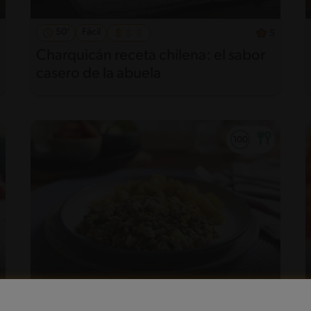
50'
Fácil
5
Charquicán receta chilena: el sabor
casero de la abuela
40'
Intermedio