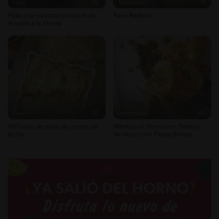
Fácil
45'
Desafiante
74'
Pollo a la mostaza con puré de
Pavo Relleno
Arvejas a la Menta
Fácil
20'
Intermedio
48'
Mil hojas de papa sin crema de
Merluza al Horno con Pesto y
leche
Verduras con Papas Bravas