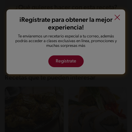
Azúcares
3.2 g
¿Qué quieres hacer con esta receta?
iRegístrate para obtener la mejor
Guardarla
Agregar a mi menú
experiencia!
Te enviaremos un recetario especial a tu correo, además
podrás acceder a clases exclusivas en línea, promociones y
muchas sorpresas más
Marcarla cocinada
Compartirla
Regístrate
Recetas que te pueden interesar