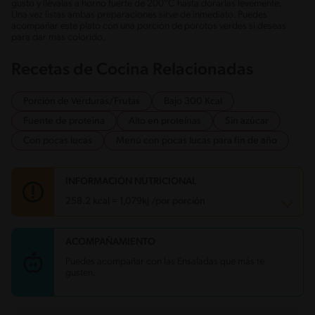
gusto y llévalas a horno fuerte de 200°C hasta dorarlas levemente.
Una vez listas ambas preparaciones sirve de inmediato. Puedes
acompañar este plato con una porción de porotos verdes si deseas
para dar más colorido.
Recetas de Cocina Relacionadas
Porción de Verduras/Frutas
Bajo 300 Kcal
Fuente de proteina
Alto en proteínas
Sin azúcar
Con pocas lucas
Menú con pocas lucas para fin de año
INFORMACIÓN NUTRICIONAL
258.2 kcal = 1,079kj /por porción
ACOMPAÑAMIENTO
Carbohidratos
33.7 g
Energía
258.2 kcal
Puedes acompañar con las Ensaladas que más te
Grasas
3.9 g
gusten.
Fibra
3.7 g
Proteína
23.5 g
Grasas saturadas
0.4 g
Sodio
693.4 mg