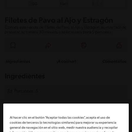
Fácil
30
Filetes de Pavo al Ajo y Estragón
Conoce esta receta de Filetes de Pavo al Ajo y Estragón, es muy fácil de
preparar, te tomará 30 minutos y te alcanzará para 5 personas.
Ingredientes
¡A cocinar!
Comentarios
Ingredientes
Porciones: 5
1 Bandeja de filetes de pavo
5 filetes
Al hacer clic en el botón "Aceptar todas las cookies", acepta el uso de
cookies de terceros (o tecnologías similares) para mejorar su experiencia
2 Cucharadas de aceite
general de navegación en el sitio web, medir nuestra audiencia y recopilar