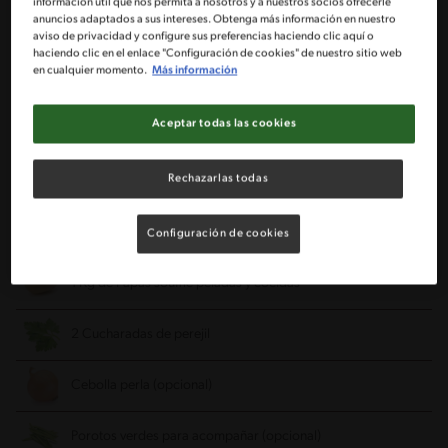
información útil que nos permita a nosotros y a nuestros socios ofrecerle
anuncios adaptados a sus intereses. Obtenga más información en nuestro
2 Dientes de ajo picado fino
aviso de privacidad y configure sus preferencias haciendo clic aquí o
haciendo clic en el enlace "Configuración de cookies" de nuestro sitio web
en cualquier momento.
Más información
1 Sobre de Caldo en polvo MAGGI® sabor Gallina
Aceptar todas las cookies
2 Cucharadas de jugo de limón
Rechazarlas todas
Pimienta si fuese necesario
Sal si fuese necesario
Configuración de cookies
1 Kg de Papas soufflé peladas y cocidas
2 Cucharadas de perejil
Cebolla perla (opcional)
Porotos verdes para acompañar (opcional)