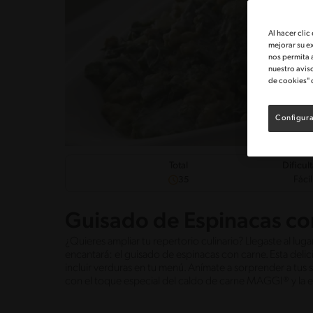
Al hacer clic
mejorar su e
nos permita 
nuestro avis
de cookies" 
Configura
Dificul
Total
Fácil
35
Guisado de Espinacas co
¿Quieres ampliar tu repertorio culinario? Llegaste al lug
encantará: el guisado de espinacas con carne. Esta delici
incluir verduras en tu menú. Anímate a sorprender a tus 
con el toque especial del caldo de carne MAGGI® y la e