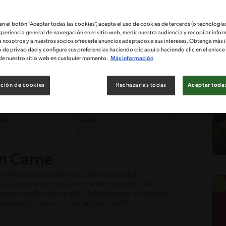
 en el botón "Aceptar todas las cookies", acepta el uso de cookies de terceros (o tecnologías
xperiencia general de navegación en el sitio web, medir nuestra audiencia y recopilar infor
a nosotros y a nuestros socios ofrecerle anuncios adaptados a sus intereses. Obtenga más 
o de privacidad y configure sus preferencias haciendo clic aquí o haciendo clic en el enlac
de nuestro sitio web en cualquier momento.
Más información
ción de cookies
Rechazarlas todas
Aceptar todas
tad
Costo
n Carne
ar indicado, te presentamos una receta que te
osa preparación es una forma deliciosa y fácil de
seres queridos con un plato lleno de sabor y nutrición
xquisita textura de la Crema de leche NESTLÉ®.