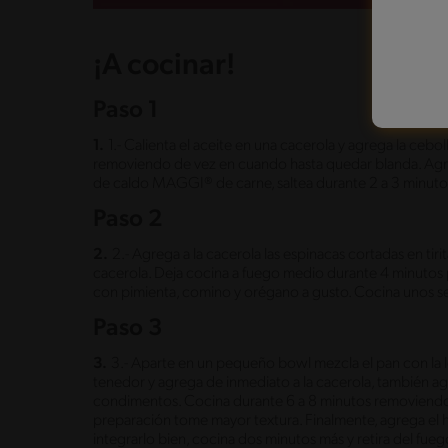
¡A cocinar!
Paso 1
1.
1.- Calienta el aceite en una cacerola y agrega la cebo
removiendo de vez en cuando hasta quedar blanda. Agre
de caldo MAGGI® de carne, saltea durante 2 a 3 minuto
Paso 2
2.
2.- Agrega a la cacerola las espinacas cortadas en tiri
cacerola. Deja cocina a fuego medio durante 4 minutos 
con pimienta, comino y orégano a gusto. Cocina unos
Paso 3
3.
3.- Aparte en un pequeño bowl mezcla el pan con la
tenedor y agrega de inmediato a la cacerola, también a
condimentos. Cocina durante 6 a 8 minutos removiendo
preparación tome mayor textura. Finalmente, agrega el
integrarlo bien, cocina dos minutos más y retira del fue