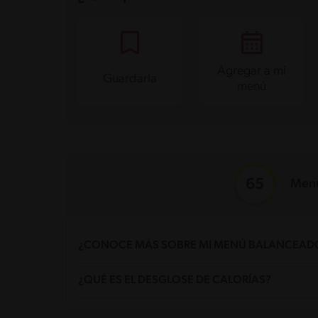
Agregar a mi
Guardarla
menú
Menú
¿CONOCE MÁS SOBRE MI MENÚ BALANCEAD
¿Qué es un menú balanceado?
¿QUÉ ES EL DESGLOSE DE CALORÍAS?
Un menú balanceado contiene distintos grupos de ali
¿Qué significa el puntaje de Mi Menú Balan
Mi Menú Balanceado genera un puntaje basado en el 
Grasas