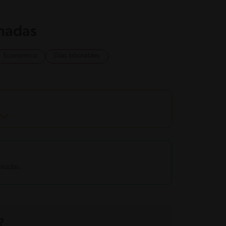
onadas
Económico
Días laborables
teadas.
?