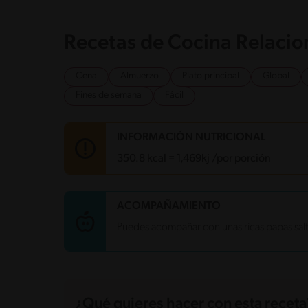
Recetas de Cocina Relaci
Cena
Almuerzo
Plato principal
Global
Fines de semana
Fácil
INFORMACIÓN NUTRICIONAL
350.8 kcal = 1,469kj /por porción
Carbohidratos
19.2 g
ACOMPAÑAMIENTO
Energía
350.8 kcal
Puedes acompañar con unas ricas papas sal
Grasas
24.2 g
Fibra
5 g
Proteína
22.6 g
Grasas saturadas
11.4 g
Sodio
729.9 mg
Azúcares
5.8 g
¿Qué quieres hacer con esta receta