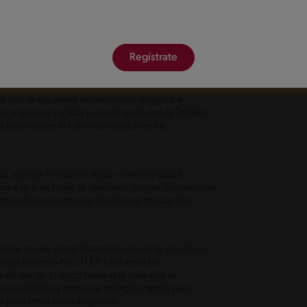
Regístrate
lla con el ajo, saltea durante unos segundos
ga la carne molida y condimenta con la Tableta
s hasta cocer la carne completamente.
tas, agrega ½ taza de agua caliente y tapa la
para que las hojas se ablanden. Luego, condimenta
 segundos más removiendo de vez en cuando.
 leche, muele completamente con la ayuda de un
grega la crema NESTLÉ® y refuerza los
 de vez en cuando hasta que veas que la
 huevo batido y remueve enérgicamente para
go para servir cuando gustes.