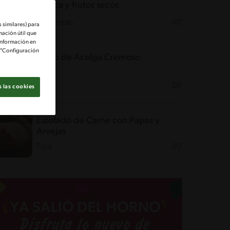
blanca y frutos secos
Intermedio
40'
 similares) para
mación útil que
información en
e "Configuración
Guiso de Acelga Cremoso
Fácil
26'
 las cookies
Estofado de Carne con Papas y
Arvejas
Fácil
30'