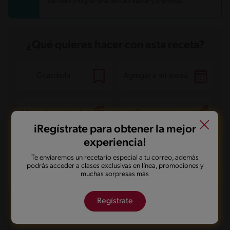
de hielo y lograr una textura suave y cremosa.
¿Qué quieres hacer con esta receta?
Guardarla
Agregar a mi menú
Marcarla cocinada
Compartirla
iRegístrate para obtener la mejor
experiencia!
Te enviaremos un recetario especial a tu correo, además
podrás acceder a clases exclusivas en línea, promociones y
Preguntas frecuentes
muchas sorpresas más
Regístrate
¿Cuál es la mejor forma de conservar la crema helada
de maracuyá si no se consume de inmediato?