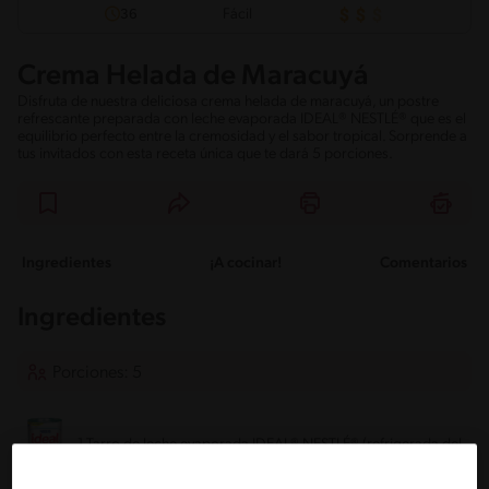
Fácil
36
Crema Helada de Maracuyá
Disfruta de nuestra deliciosa crema helada de maracuyá, un postre
refrescante preparada con leche evaporada IDEAL® NESTLÉ® que es el
equilibrio perfecto entre la cremosidad y el sabor tropical. Sorprende a
tus invitados con esta receta única que te dará 5 porciones.
Ingredientes
¡A cocinar!
Comentarios
Ingredientes
Porciones: 5
1 Tarro de leche evaporada IDEAL® NESTLÉ® (refrigerada del
día anterior o 5 horas)