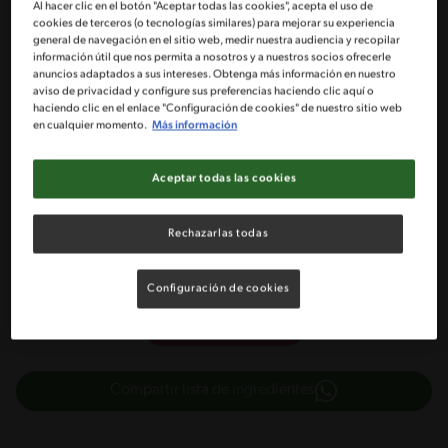
Al hacer clic en el botón "Aceptar todas las cookies", acepta el uso de
cookies de terceros (o tecnologías similares) para mejorar su experiencia
1 Paquete de queso crema light
general de navegación en el sitio web, medir nuestra audiencia y recopilar
información útil que nos permita a nosotros y a nuestros socios ofrecerle
anuncios adaptados a sus intereses. Obtenga más información en nuestro
1 Taza de pulpa de maracuyá (pepas aparte)
aviso de privacidad y configure sus preferencias haciendo clic aquí o
haciendo clic en el enlace "Configuración de cookies" de nuestro sitio web
en cualquier momento.
Más información
Endulzante líquido a gusto
1 Paquete de merengues secos
Aceptar todas las cookies
Hojas de menta para decorar (opcional)
Rechazarlas todas
Configuración de cookies
Cargar carrito
Compartir lista de ingredientes