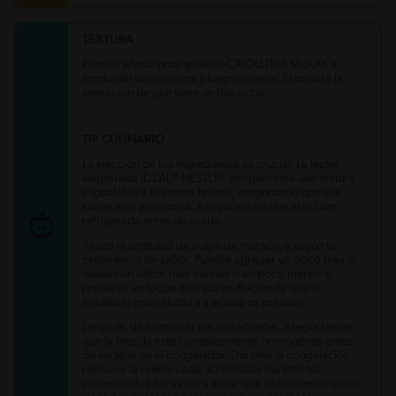
TEXTURA
Carbohidratos
38.7 g
Energía
351.5 kcal
Puedes añadir unas galletas CRIOLLITAS McKAY al
Grasas
14.3 g
fondo del vaso o copa y luego rellenar. Esto dará la
Proteína
14.3 g
sensación de que tiene un bizcocho.
Grasas saturadas
7.6 g
Sodio
300.9 mg
Azúcares
21.8 g
TIP CULINARIO
La elección de los ingredientes es crucial. La leche
evaporada IDEAL® NESTLÉ® proporciona una textura
inigualable a tu crema helada, asegurando que sea
suave, rica y cremosa. Asegúrate de que esté bien
refrigerada antes de usarla.
Ajusta la cantidad de pulpa de maracuyá según tu
preferencia de sabor. Puedes agregar un poco más si
deseas un sabor más intenso o un poco menos si
prefieres un toque más suave. Recuerda que el
equilibrio entre dulzura y acidez es esencial.
Después de combinar los ingredientes, asegúrate de
que la mezcla esté completamente homogénea antes
de verterla en el congelador. Durante la congelación,
remueve la crema cada 30 minutos durante las
primeras dos horas para evitar que se formen cristales