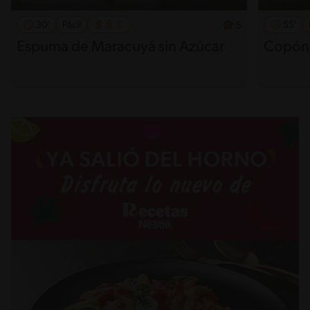
30'
Fácil
55'
5
Espuma de Maracuyá sin Azúcar
Copón 