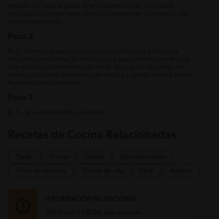
endulza con unas 8 gotas de endulzante líquido. Procesa a
velocidad alta hasta juntar bien los ingredientes y conseguir una
batidos espumoso.
Paso 2
2.
2.- Vierte la preparación en copas individuales y llévalas a
refrigeración durante 30 minutos para que tomen mayor textura.
Una vez listas y al momento de servir, decora con las pepas de
maracuyá, agrega los merengues secos y si gustas decora con un
fruto rojo para contrastar.
Paso 3
3.
3.- Sirve de inmediato y disfruta.
Recetas de Cocina Relacionadas
Tarde
Postre
Global
Días laborables
Fines de semana
Noche de cita
Fácil
Amigos
INFORMACIÓN NUTRICIONAL
351.5 kcal = 1,473kj /por porción