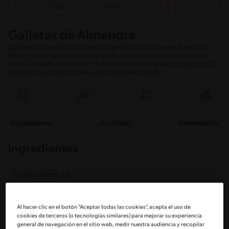
Fácil
30
Galletas de Almendra
¿Quieres sorprender a tus seres queridos con una receta especial?
Estas galletas de almendra son la elección perfecta. Prepáralas con
Leche Condensada NESTLÉ® que las convierte en toda una delicia para
el paladar y una opción ideal para cualquier ocasión.
Ingredientes
¡A cocinar!
Comentarios
Ingredientes
Porciones: 18
400 gramos de almendras molidas
Al hacer clic en el botón "Aceptar todas las cookies", acepta el uso de
cookies de terceros (o tecnologías similares) para mejorar su experiencia
general de navegación en el sitio web, medir nuestra audiencia y recopilar