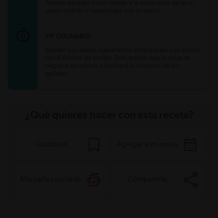
Energía
215.6 kcal
Puedes agregar coco rallado a la masa para darle un
Grasas
13.7 g
sabor distinto y sorprender con su sabor
Fibra
3 g
Proteína
5.4 g
Grasas saturadas
1.2 g
TIP CULINARIO
Sodio
26.6 mg
Azúcares
14.1 g
Mantén tus manos ligeramente enharinadas con azúcar
flor al formar las bolitas. Esto evitará que la masa se
pegue a tus manos y facilitará la creación de las
galletas.
¿Qué quieres hacer con esta receta?
Guardarla
Agregar a mi menú
Marcarla cocinada
Compartirla