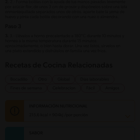
2.
2.- Forma bolitas con la ayuda de tus manos pasadas levemente
por azúcar flor, de unos 3 cm de grosor y dispónelos sobre una lata
enmantequillada separados unos de otros. aparte bate la yema de
huevo y pinta cada bolita decorando con una nuez o almendra.
Paso 3
3.
3.- Llévalos a horno precalentado a 180°C durante 10 minutos y
hornea a la misma temperatura durante 15 minutos
aproximadamente, o bien hasta dorar. Una vez listos, sirvelos en
una plato extendido y disfrútalos en familia una vez fríos.
Recetas de Cocina Relacionadas
Bocadillo
Otro
Global
Días laborables
Fines de semana
Celebracion
Fácil
Amigos
INFORMACIÓN NUTRICIONAL
215.6 kcal = 904kj /por porción
SABOR
Carbohidratos
18.5 g