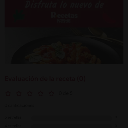
Evaluación de la receta (0)
0 de 5
0 calificaciones
5 estrellas
0
4 estrellas
0