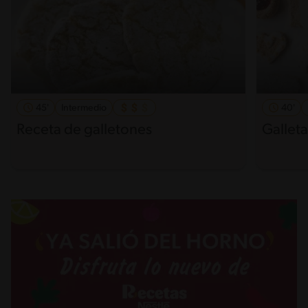
45'
Intermedio
40'
Receta de galletones
Gallet