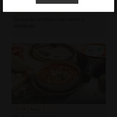
40'
Intermedio
5
Guiso de lentejas con carne y
verduras
25'
Fácil