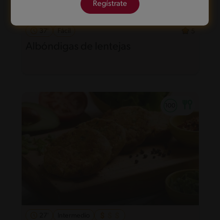
Regístrate
37'
Fácil
5
Albóndigas de lentejas
27'
Intermedio