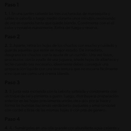
Paso 1
1.
1. En una sartén calienta las tres cucharadas de mantequilla y
saltea la cebolla a fuego medio durante unos minutos revolviendo
de vez en cuando hasta que quede blanda. Condimenta con el ají
color y revuelve nuevamente. Retira del fuego y reserva.
Paso 2
2.
2. Aparte, retira las hojas de los choclos con mucho y cuidado y
guarda aquellas que estén en mejor estado. De inmediato,
desgrana los choclos con la ayuda de un cuchillo. Una vez listos,
procésalos con la ayuda de una juguera, añade hojas de albahaca y
leche cuando sea necesario, idealmente debes conseguir una
preparación líquida con una leve textura que no escurra fácilmente
si no que sea como una crema blanda.
Paso 3
3.
3. Junta esta molienda con la cebolla salteada y condimenta con
un toque de sal y pimienta a gusto. Luego, distribuye la preparación
anterior en las hojas previamente unidas de a dos por la base y
forma las humitas haciendo verdaderos paquetes y amarrándolas
con cordel o tiras de las mismas hojas o con pita de género.
Paso 4
4.
4.- Sumérgelas en una olla grande con abundante agua caliente y