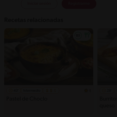
Iniciar sesión
Registrarme
Recetas relacionadas
43'
Intermedio
28'
5
Pastel de Choclo
Burrit
queso