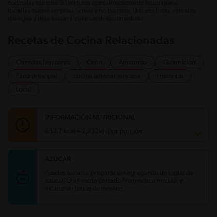
cocínalas durante 30 minutos aproximadamente hasta que al
tocarlas debes sentirlas firmes y no blandas. Una vez listas, retíralas
del agua y deja escurrir para servir de inmediato.
Recetas de Cocina Relacionadas
Comidas familiares
Cena
Almuerzo
Guarnición
Plato principal
cocina latinoamericana
Histórico
Local
INFORMACIÓN NUTRICIONAL
652.7 kcal = 2,732kj /por porción
AZÚCAR
Carbohidratos
123.4 g
Energía
652.7 kcal
Puedes variar la preparación agregando un toque de
Grasas
14.4 g
azúcar. O ají verde cortado finamente o molido, e
Fibra
12.1 g
incluso un toque de merkén.
Proteína
17.5 g
Grasas saturadas
5.4 g
Sodio
200.5 mg