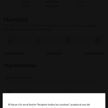
Total
Dificultad
Costo
Intermedio
55
Humitas
Cocinar unas ricas Humitas es muy fácil, solo en 55 minutos podrás
disfrutar un plato para 6 personas.
Ingredientes
¡A cocinar!
Comentarios
Ingredientes
Porciones: 6
1 Cebolla grande cortada en pequeños cubos
Al hacer clic en el botón "Aceptar todas las cookies", acepta el uso de
3 Cucharadas de mantequilla