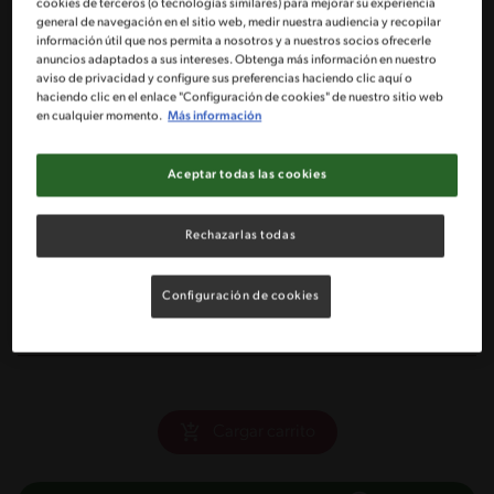
cookies de terceros (o tecnologías similares) para mejorar su experiencia
general de navegación en el sitio web, medir nuestra audiencia y recopilar
información útil que nos permita a nosotros y a nuestros socios ofrecerle
1 Cucharadita de ají color
anuncios adaptados a sus intereses. Obtenga más información en nuestro
aviso de privacidad y configure sus preferencias haciendo clic aquí o
haciendo clic en el enlace "Configuración de cookies" de nuestro sitio web
6 Choclos grandes con sus hojas
en cualquier momento.
Más información
1 Ramito de albahaca
Aceptar todas las cookies
1 Taza Leche semidescremada
Rechazarlas todas
Sal a gusto
Configuración de cookies
Pimienta a gusto
Cargar carrito