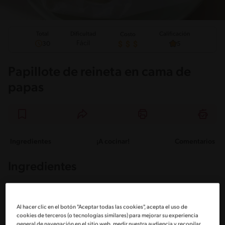
Total
Calificación
Dificultad
Costo
Fácil
30
5
Papillote de reineta en cama de
papas
Ingredientes
¡A cocinar!
Comentarios
Ingredientes
Porciones: 1
Al hacer clic en el botón "Aceptar todas las cookies", acepta el uso de
cookies de terceros (o tecnologías similares) para mejorar su experiencia
1 Papa pequeña
general de navegación en el sitio web, medir nuestra audiencia y recopilar