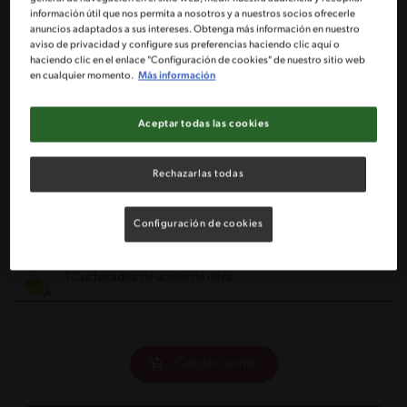
información útil que nos permita a nosotros y a nuestros socios ofrecerle
anuncios adaptados a sus intereses. Obtenga más información en nuestro
1 Trozo de filete de reineta
aviso de privacidad y configure sus preferencias haciendo clic aquí o
haciendo clic en el enlace "Configuración de cookies" de nuestro sitio web
en cualquier momento.
Más información
Ralladura y jugo de 1 limón
Aceptar todas las cookies
2 Cucharadas de vino blanco
Rechazarlas todas
50 gr de Tomates Cherry picados
Configuración de cookies
1 Puñado de perejil picado
1 Cucharadita de aceite de oliva
Cargar carrito