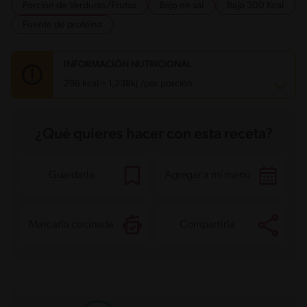
Porción de Verduras/Frutas
Bajo en sal
Bajo 300 Kcal
Fuente de proteina
INFORMACIÓN NUTRICIONAL
296 kcal = 1,238kj /por porción
Carbohidratos
14.9 g
¿Qué quieres hacer con esta receta?
Energía
296 kcal
Grasas
12.2 g
Fibra
3.5 g
Proteína
31.8 g
Guardarla
Agregar a mi menú
Grasas saturadas
2.6 g
Sodio
129.5 mg
Marcarla cocinada
Compartirla