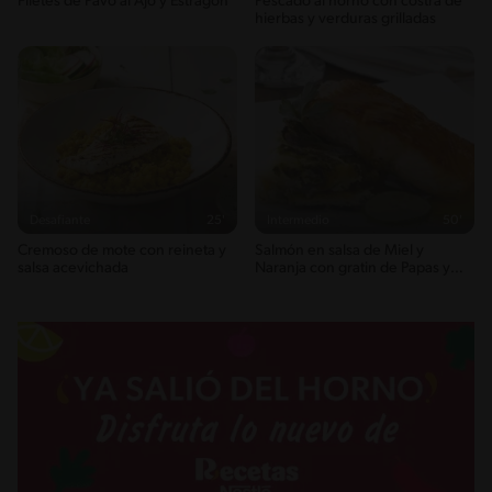
Filetes de Pavo al Ajo y Estragón
Pescado al horno con costra de
2g / 0%
hierbas y verduras grilladas
Azúcares
0g / %
Sodio
129g / 0%
Salt
0.3g / %
Desafiante
25'
Intermedio
50'
Cremoso de mote con reineta y
Salmón en salsa de Miel y
salsa acevichada
Naranja con gratin de Papas y
Zapallo