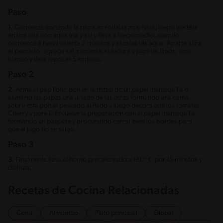
Paso
1.
Comienza cortando la papa en rodajas muy finas, luego viértela
en una olla con agua fría y sal y lleva a fuego medio, cuando
comience a hervir cuenta 2 minutos y sácalas del agua. Aparte aliña
el pescado; agrega sal, pimienta, ralladura y jugo de limón, vino
blanco y deja reposar 5 minutos.
Paso 2
2.
Arma el papillote; pon en la mitad de un papel mantequilla o
aluminio las papas una al lado de las otras formando una cama,
sobre esta pon el pescado aliñado y luego decora con los tomates
Cherry y perejil. Envuelve la preparación con el papel mantequilla
formando un paquete y procurando cerrar bien los bordes para
que el jugo no se salga.
Paso 3
3.
Finalmente lleva al horno precalentado a 180º C por 15 minutos y
disfruta.
Recetas de Cocina Relacionadas
Cena
Almuerzo
Plato principal
Global