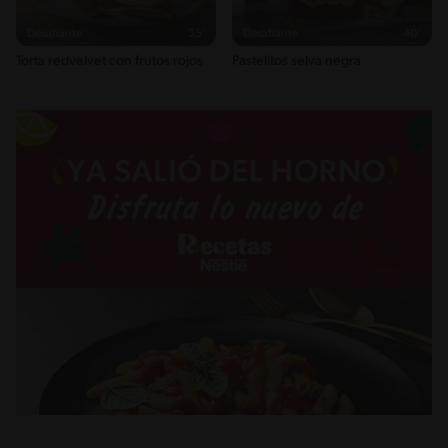
Desafiante
35'
Desafiante
40'
Torta redvelvet con frutos rojos
Pastelitos selva negra