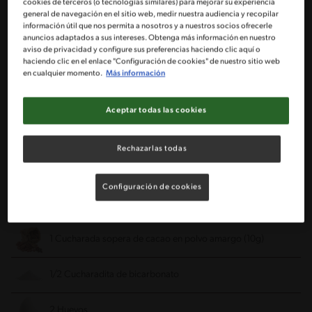
cookies de terceros (o tecnologías similares) para mejorar su experiencia
general de navegación en el sitio web, medir nuestra audiencia y recopilar
120g Mantequilla cortada en cubos
información útil que nos permita a nosotros y a nuestros socios ofrecerle
anuncios adaptados a sus intereses. Obtenga más información en nuestro
aviso de privacidad y configure sus preferencias haciendo clic aquí o
180g Azúcar granulada
haciendo clic en el enlace "Configuración de cookies" de nuestro sitio web
en cualquier momento.
Más información
1 Cucharadita de vainilla
Aceptar todas las cookies
8 Gotas de colorante vegetal rojo
Rechazarlas todas
1 1/2 Taza de harina
Configuración de cookies
1 Cucharadita de polvo de hornear IMPERIAL®
1 Cucharada sopera de cacao en polvo amargo (10g)
1/2 Cucharadita de bicarbonato
2 Huevos