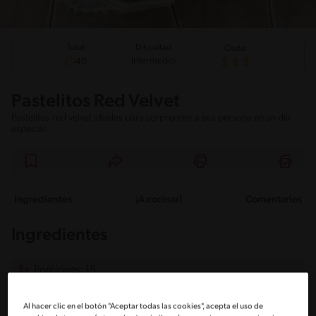
Total
Dificultad
Costo
Intermedio
40
Pastelitos Red Velvet
Pastelitos red velvet ideales para sorprender a esa persona en un día
especial.
Ingredientes
¡A cocinar!
Comentarios
Ingredientes
Porciones: 15
Base:
Al hacer clic en el botón "Aceptar todas las cookies", acepta el uso de