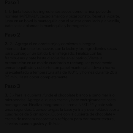
Paso 1
1.
1.- Junta todos los ingredientes secos como harina, polvo de
hornear IMPERIAL®, cacao amargo y bicarbonato. Reserva. Aparte,
junta en un bowl la mantequilla con el azúcar granulado y la vainilla,
bate hasta ablandar la mantequilla y homogenizar.
Paso 2
2.
2.- Agrega el colorante rojo y comienza a integrar
intercaladamente los huevos con la leche y los ingredientes secos
para conseguir un batido bien integrado. Finaliza con las
frambuesas y bate hasta disolverlas en el batido. Vierte la
preparación en un molde cuadrado o rectangular previamente
enmantequillado y cubierto con papel mantequilla. Lleva a horno
pre-calentado a temperatura alta de 180°C y hornea durante 20 a
25 min. Hasta cocer completamente.
Paso 3
3.
3.- Para la cubierta, funde el chocolate blanco a baño maría o
microondas. Agrega el queso crema y bate enérgicamente hasta
homogenizar. Finaliza integrando la crema NESTLÉ® y bate solo
unos segundos. Cuando tengas la base ya fría y desmoldada, corta
cuadrados de 5 cm aprox. Cubre con la cubierta de chocolate y
crema de manera decorativa y refrigera para dar mayor textura,
sírvelos cuando gustes y disfruta.