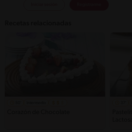
Iniciar sesión
Registrarme
Recetas relacionadas
50'
Intermedio
37'
Corazón de Chocolate
Pasteli
Lactos